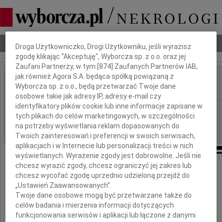
Dbamy o Twoją prywatność
Nekrologi
Odeszli
Poradnik pogrzebowy
Droga Użytkowniczko, Drogi Użytkowniku, jeśli wyrazisz
zgodę klikając "Akceptuję", Wyborcza sp. z o.o. oraz jej
Zaufani Partnerzy, w tym [
874
] Zaufanych Partnerów IAB,
jak również Agora S.A. będąca spółką powiązaną z
Jan Cisowski
Wyborcza sp. z o.o., będą przetwarzać Twoje dane
IMIĘ I NAZWISKO:
osobowe takie jak adresy IP, adresy e-mail czy
identyfikatory plików cookie lub inne informacje zapisane w
Kraków
REGION:
tych plikach do celów marketingowych, w szczególności
21.11.2023
DATA EMISJI:
na potrzeby wyświetlania reklam dopasowanych do
Twoich zainteresowań i preferencji w swoich serwisach,
aplikacjach i w Internecie lub personalizacji treści w nich
wyświetlanych. Wyrażenie zgody jest dobrowolne. Jeśli nie
chcesz wyrazić zgody, chcesz ograniczyć jej zakres lub
chcesz wycofać zgodę uprzednio udzieloną przejdź do
„Ustawień Zaawansowanych”.
Twoje dane osobowe mogą być przetwarzane także do
celów badania i mierzenia informacji dotyczących
funkcjonowania serwisów i aplikacji lub łączone z danymi