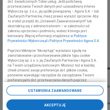
prof. dr hab.
dot. świadczonych Tobie usług. Jeśli podstawą
przetwarzania Twoich danych jest uzasadniony interes
Jan Cisowski
Wyborcza sp. z o.o., jej spółki powiązanej – Agora S.A. – lub
Zaufanych Partnerów, masz prawo wyrazić sprzeciw. Aby
to zrobić przejdź do „Ustawień Zaawansowanych” lub
skontaktuj się z administratorem – w zależności od
zakresu sprzeciwu i podmiotu, wobec którego jest
Najukochańszy Mąż, Tata, Dziadziuś,
kierowany. Więcej informacji znajdziesz w
Polityce
Prywatności Wyborcza.pl
i
Polityce Prywatności Agora S.A.
Brat, Szwagier i Wujek
Poprzez kliknięcie "Akceptuję" wyrażasz zgodę na
zainstalowanie i przechowywanie plików typu cookie
Wyborczej sp. z o. o. jej Zaufanych Partnerów i Agora S.A.
Fizyk
na Twoim urządzeniu końcowym. Możesz też w każdej
emerytowany pracownik Politechniki Krakowsk
chwili zmienić swoje preferencje dot. plików cookie,
ponownie wywołując narzędzie do zarządzania Twoimi
preferencjami dot. przetwarzania danych poprzez
odnośnik „Ustawienia prywatności” w stopce serwisu i
przeżywszy lat 79, opatrzony św. Sakramentami
przechodząc do sekcji „Ustawienia zaawansowane”.
USTAWIENIA ZAAWANSOWANE
zmarł dnia 15 listopada 2023 roku
Zmiana ustawień plików cookie możliwa jest także za
pomocą ustawień przeglądarki.
Msza święta żałobna odprawiona zostanie w czwart
AKCEPTUJĘ
23 listopada 2023 roku o godz. 13.00
My, nasi Zaufani Partnerzy i Agora S.A. możemy