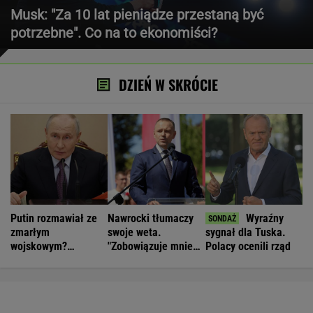
Musk: "Za 10 lat pieniądze przestaną być
potrzebne". Co na to ekonomiści?
DZIEŃ W SKRÓCIE
Putin rozmawiał ze
Nawrocki tłumaczy
Wyraźny
zmarłym
swoje weta.
sygnał dla Tuska.
wojskowym?
"Zobowiązuje mnie
Polacy ocenili rząd
Zaskakujące
Plan 21"
doniesienia