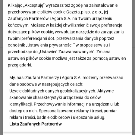
Klikając „Akceptuję” wyrażasz też zgodę na zainstalowanie i
przechowywanie plików cookie Gazeta.pl sp. z o.o., jej
Zaufanych Partnerów i Agora S.A. na Twoim urządzeniu
Anastazja Kuś została mistrzynią
końcowym. Możesz w każdej chwili zmienić swoje preferencje
świata. "Kariera przez pośladki"? Mamy
komentarz
dotyczące plików cookie, wywołując narzędzie do zarządzania
twoimi preferencjami dot. przetwarzania danych poprzez
SUBSKRYPCJA
odnośnik „Ustawienia prywatności ” w stopce serwisu i
przechodząc do „Ustawień Zaawansowanych”. Zmiana
Znasz się na wypiekach? Nasze pytania i tak
ustawień plików cookie możliwa jest także za pomocą ustawień
mogą cię zaskoczyć!
przeglądarki.
My, nasi Zaufani Partnerzy i Agora S.A. możemy przetwarzać
dane osobowe w następujących celach:
To nie droga na skróty. Matka pokazuje, jak
Użycie dokładnych danych geolokalizacyjnych. Aktywne
naprawdę wygląda edukacja domowa
skanowanie charakterystyki urządzenia do celów
MATERIAŁ PROMOCYJNY
identyfikacji. Przechowywanie informacji na urządzeniu lub
dostęp do nich. Spersonalizowane reklamy i treści, pomiar
Kroję ogórki i zostawiam na 12 godzin. Ten
reklam i treści, badnie odbiorców i ulepszanie usług.
patent to złoto
Lista Zaufanych Partnerów