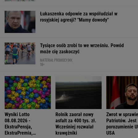
Łukaszenka odpowie za współudział w
rosyjskiej agresji? "Mamy dowody"
Tysiące osób zrobi to we wrześniu. Powód
może cię zaskoczyć
MATERIAŁ PROMOCYJNY,
18+
Wyniki Lotto
Rolnik zaorał nowy
Zwrot w sprawi
08.08.2026 -
asfalt za 400 tys. zł.
Patriotów. Jest
EkstraPensja,
Wcześniej rozwalał
porozumienie Uk
EkstraPremia,
krawężniki
USA