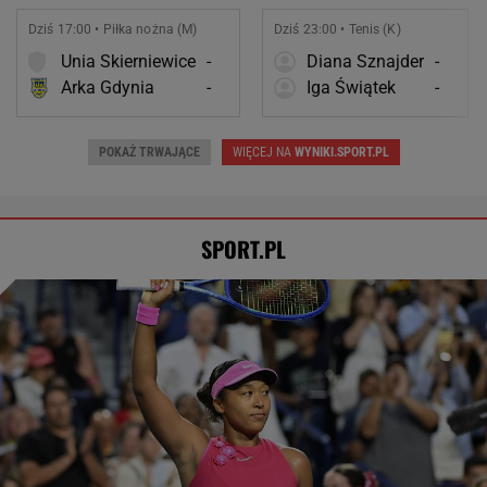
Dziś 17:00 • Piłka nożna (M)
Dziś 23:00 • Tenis (K)
Unia Skierniewice
-
Diana Sznajder
-
Arka Gdynia
-
Iga Świątek
-
POKAŻ TRWAJĄCE
WIĘCEJ NA
WYNIKI.SPORT.PL
SPORT.PL