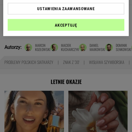
USTAWIENIA ZAAWANSOWANE
Tragiczny wypadek na
Mazurach. Skuter zderzył się z motorówką,
nie żyje 16-latek
AKCEPTUJĘ
SUBSKRYPCJA
MARCIN
MACIEK
DANIEL
DOMINIK
Autorzy:
KOZŁOWSKI
KUCHARCZYK
MAIKOWSKI
SENKOWSKI
PROBLEMY POLSKICH SIATKARZY
ZNAK Z '30'
WISŁAWA SZYMBORSKA
LETNIE OKAZJE