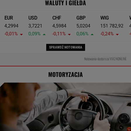
WALUTY I GIEŁDA
EUR
USD
CHF
GBP
WIG
4,2994
3,7221
4,5984
5,0204
151 782,92
-0,01%
0,09%
-0,11%
0,06%
-0,24%
SPRAWDŹ NOTOWANIA
Notowania dostarcza VIA24ONLINE
MOTORYZACJA