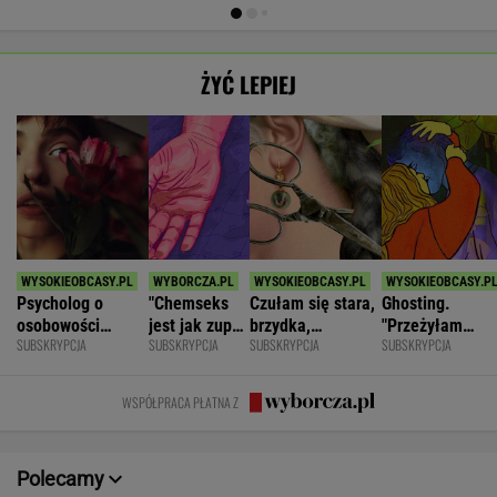
ŻYĆ LEPIEJ
Psycholog o
"Chemseks
Czułam się stara,
Ghosting.
osobowości
jest jak zupa.
brzydka,
"Przeżyłam
SUBSKRYPCJA
SUBSKRYPCJA
SUBSKRYPCJA
SUBSKRYPCJA
narcystycznej:
Nażresz się,
niepotrzebna.
najpiękniejszy
Albo król świata,
za chwilę
Mąż zostawił
weekend. Zalicz
albo do niczego
znów jesteś
mnie dla młodszej
mnie i znikł"
WSPÓŁPRACA PŁATNA Z
głodny"
Polecamy