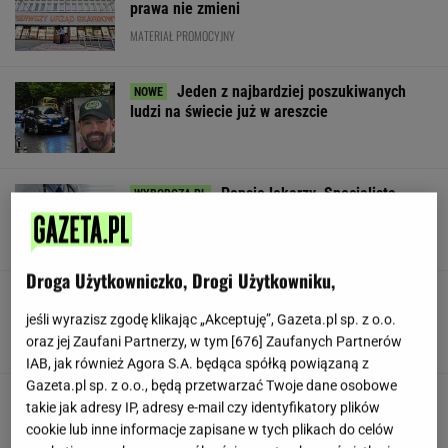
prawa nie zmieni
MATERIAŁ PROMOCYJNY
Jeden z najbardziej poszukiwanych
ludzi na świecie już w areszcie
Pensje lekarzy. Specjalista
hematolog dostał podwyżkę, ale zarabia mniej
SUBSKRYPCJA
Droga Użytkowniczko, Drogi Użytkowniku,
Lewandowski znów strzelił! Pierwsze
trafienie w Leagues Cup
jeśli wyrazisz zgodę klikając „Akceptuję”, Gazeta.pl sp. z o.o.
oraz jej Zaufani Partnerzy, w tym [
676
] Zaufanych Partnerów
IAB, jak również Agora S.A. będąca spółką powiązaną z
Gazeta.pl sp. z o.o., będą przetwarzać Twoje dane osobowe
Stachursky pojawił się na scenie "Lata z
takie jak adresy IP, adresy e-mail czy identyfikatory plików
Radiem" i zszokował widzów. "Kto to jest?"
cookie lub inne informacje zapisane w tych plikach do celów