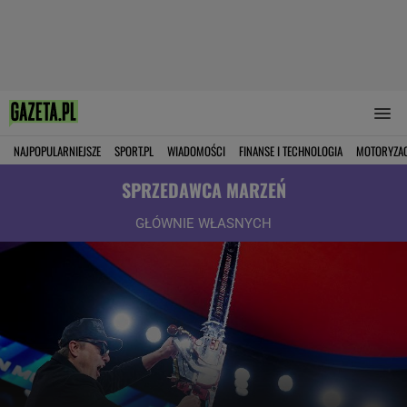
NAJPOPULARNIEJSZE
SPORT.PL
WIADOMOŚCI
FINANSE I TECHNOLOGIA
MOTORYZA
SPRZEDAWCA MARZEŃ
GŁÓWNIE WŁASNYCH