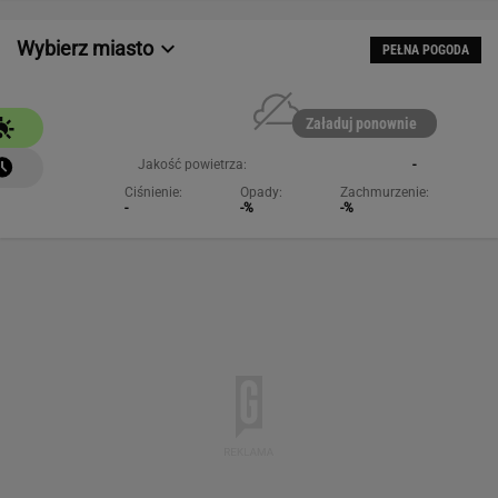
Wybierz miasto
PEŁNA POGODA
Załaduj ponownie
Jakość powietrza:
-
Ciśnienie:
Opady:
Zachmurzenie:
-
-%
-%