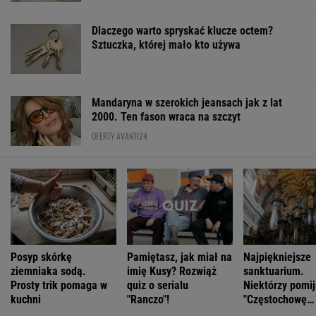
Dlaczego warto spryskać klucze octem?
Sztuczka, której mało kto używa
Mandaryna w szerokich jeansach jak z lat
2000. Ten fason wraca na szczyt
OFERTY AVANTI24
Posyp skórkę
Pamiętasz, jak miał na
Najpiękniejsze
ziemniaka sodą.
imię Kusy? Rozwiąż
sanktuarium.
Prosty trik pomaga w
quiz o serialu
Niektórzy pomij
kuchni
"Ranczo"!
"Częstochowę
Północy"