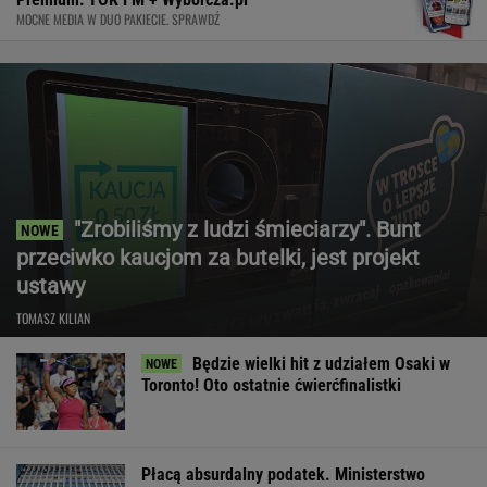
MOCNE MEDIA W DUO PAKIECIE. SPRAWDŹ
"Zrobiliśmy z ludzi śmieciarzy". Bunt
przeciwko kaucjom za butelki, jest projekt
ustawy
TOMASZ KILIAN
Będzie wielki hit z udziałem Osaki w
Toronto! Oto ostatnie ćwierćfinalistki
Płacą absurdalny podatek. Ministerstwo