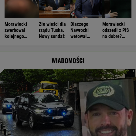
Morawiecki
Złe wieści dla
Dlaczego
Morawiecki
zwerbował
rządu Tuska.
Nawrocki
odszedł z PiS
kolejnego
Nowy sondaż
wetował
na dobre?
parlamentarzystę
ustawy? Chodzi
Polacy mają
PiS. "To nie
o "Plan 21"
wątpliwości
rozstanie"
WIADOMOŚCI