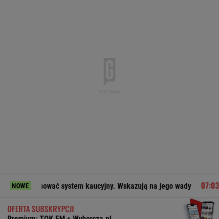
sować system kaucyjny. Wskazują na jego wady
Dziecko ru
NOWE
OFERTA SUBSKRYPCJI
Premium: TOK FM + Wyborcza.pl