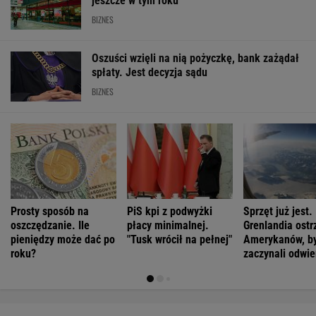
jeszcze w tym roku
BIZNES
Oszuści wzięli na nią pożyczkę, bank zażądał
spłaty. Jest decyzja sądu
BIZNES
Prosty sposób na
PiS kpi z podwyżki
Sprzęt już jest.
oszczędzanie. Ile
płacy minimalnej.
Grenlandia ostr
pieniędzy może dać po
"Tusk wrócił na pełnej"
Amerykanów, by
roku?
zaczynali odwie