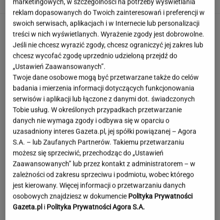
marketingowych, w szczególności na potrzeby wyświetlania
reklam dopasowanych do Twoich zainteresowań i preferencji w
swoich serwisach, aplikacjach i w Internecie lub personalizacji
treści w nich wyświetlanych. Wyrażenie zgody jest dobrowolne.
Jeśli nie chcesz wyrazić zgody, chcesz ograniczyć jej zakres lub
chcesz wycofać zgodę uprzednio udzieloną przejdź do
„Ustawień Zaawansowanych”.
Twoje dane osobowe mogą być przetwarzane także do celów
badania i mierzenia informacji dotyczących funkcjonowania
serwisów i aplikacji lub łączone z danymi dot. świadczonych
Tobie usług. W określonych przypadkach przetwarzanie
danych nie wymaga zgody i odbywa się w oparciu o
uzasadniony interes Gazeta.pl, jej spółki powiązanej – Agora
S.A. – lub Zaufanych Partnerów. Takiemu przetwarzaniu
możesz się sprzeciwić, przechodząc do „Ustawień
Zaawansowanych” lub przez kontakt z administratorem – w
zależności od zakresu sprzeciwu i podmiotu, wobec którego
jest kierowany. Więcej informacji o przetwarzaniu danych
osobowych znajdziesz w dokumencie
Polityka Prywatności
Fabijański ujawnia prawdę o randkowaniu.
Gazeta.pl
i
Polityka Prywatności Agora S.A.
Tak mówi o aplikacjach