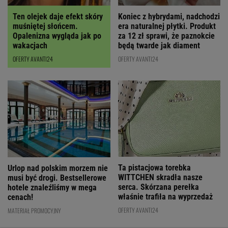
Ten olejek daje efekt skóry
Koniec z hybrydami, nadchodzi
muśniętej słońcem.
era naturalnej płytki. Produkt
Opalenizna wygląda jak po
za 12 zł sprawi, że paznokcie
wakacjach
będą twarde jak diament
OFERTY AVANTI24
OFERTY AVANTI24
Ta pistacjowa torebka
Urlop nad polskim morzem nie
WITTCHEN skradła nasze
musi być drogi. Bestsellerowe
serca. Skórzana perełka
hotele znaleźliśmy w mega
właśnie trafiła na wyprzedaż
cenach!
OFERTY AVANTI24
MATERIAŁ PROMOCYJNY