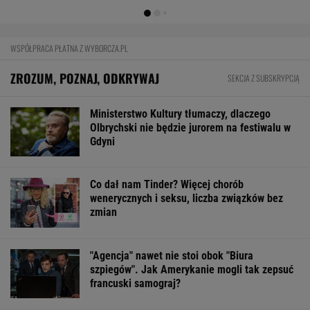
Kaskada, Lotto,
LottoPlus, MiniLotto,
MultiMulti
WSPÓŁPRACA PŁATNA Z WYBORCZA.PL
ZROZUM, POZNAJ, ODKRYWAJ
SEKCJA Z SUBSKRYPCJĄ
Ministerstwo Kultury tłumaczy, dlaczego
Olbrychski nie będzie jurorem na festiwalu w
Gdyni
Co dał nam Tinder? Więcej chorób
wenerycznych i seksu, liczba związków bez
zmian
"Agencja" nawet nie stoi obok "Biura
szpiegów". Jak Amerykanie mogli tak zepsuć
francuski samograj?