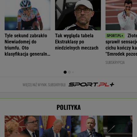
Tyle sekund zabrakło
Tak wygląda tabela
Złot
Niewiadomej do
Ekstraklasy po
sprawił sensacj
triumfu. Oto
niedzielnych meczach
cichu kończy ka
klasyfikacja generalna
"Smrodek pozos
Tour de France
SUBSKRYPCJA
WIĘCEJ NIŻ WYNIK. SUBSKRYBUJ
POLITYKA