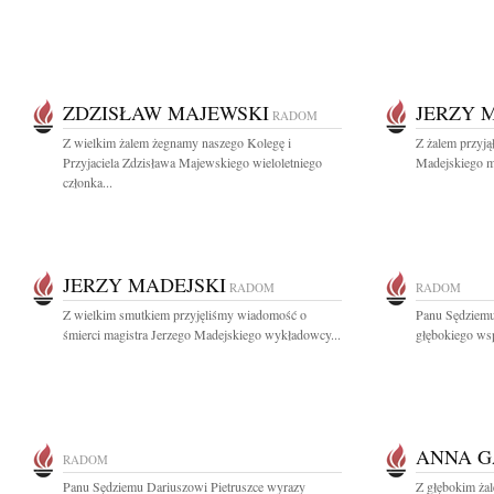
ZDZISŁAW MAJEWSKI
JERZY 
RADOM
Z wielkim żalem żegnamy naszego Kolegę i
Z żalem przyją
Przyjaciela Zdzisława Majewskiego wieloletniego
Madejskiego mo
członka...
JERZY MADEJSKI
RADOM
RADOM
Z wielkim smutkiem przyjęliśmy wiadomość o
Panu Sędziem
śmierci magistra Jerzego Madejskiego wykładowcy...
głębokiego wsp
ANNA 
RADOM
Panu Sędziemu Dariuszowi Pietruszce wyrazy
Z głębokim ża