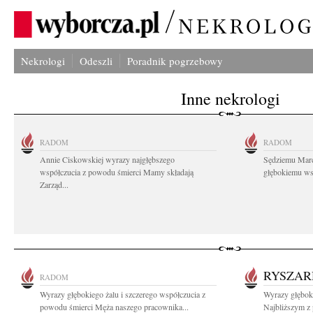
Nekrologi
Odeszli
Poradnik pogrzebowy
Inne nekrologi
RADOM
RADOM
Annie Ciskowskiej wyrazy najgłębszego
Sędziemu Mar
współczucia z powodu śmierci Mamy składają
głębokiemu wsp
Zarząd...
RYSZAR
RADOM
Wyrazy głębokiego żalu i szczerego współczucia z
Wyrazy głębok
powodu śmierci Męża naszego pracownika...
Najbliższym z 