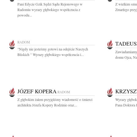
Pani Edycie Gzik Sędzi Sądu Rejonowego w
Z wielkim smut
Radomiu wyrazy głębokiego współczucia z
Zmarłego przyj
powodu...
RADOM
TADEUS
"Nigdy nie jesteśmy gotowi na odejście Naszych
Zawiadamiamy, 
Bliskich " Wyrazy głębokiego współczucia i...
domu Ojca, Nas
JÓZEF KOPERA
KRZYSZ
RADOM
Z głębokim żalem przyjęliśmy wiadomość o śmierci
Wyrazy głęboki
architekta Józefa Kopery Rodzinie oraz...
Pana Doktora K