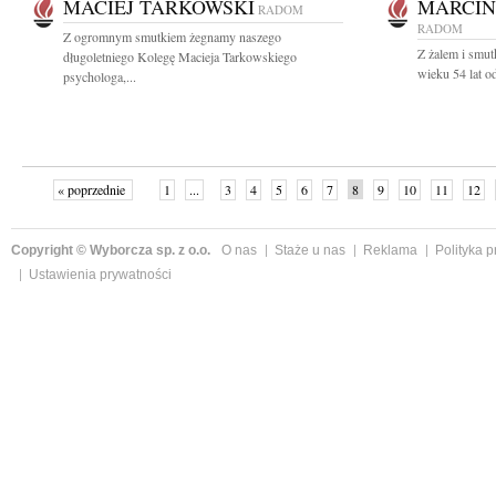
MACIEJ TARKOWSKI
MARCIN
RADOM
RADOM
Z ogromnym smutkiem żegnamy naszego
Z żalem i smu
długoletniego Kolegę Macieja Tarkowskiego
wieku 54 lat o
psychologa,...
« poprzednie
1
...
3
4
5
6
7
8
9
10
11
12
Copyright © Wyborcza sp. z o.o.
O nas
Staże u nas
Reklama
Polityka 
Ustawienia prywatności