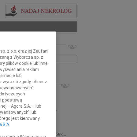
 nekrologów i wspomnień
. z o.o. oraz jej Zaufani
zwisko lub numer ogłoszenia:
ązaną z Wyborcza sp. z
ry plików cookie lub inne
wyświetlania reklam
+ szukanie zaawansowane
ernecie lub
sz wyrazić zgody, chcesz
KROLOGI
 Zaawansowanych”.
8.2026
Radom
 dotyczących
 Ciskowskiej wyrazy najgłębszego...
li podstawą
8.2026
Radom
nej – Agora S.A. – lub
emu Marcinowi Kobylskiemu wyrazy...
aawansowanych” lub
ław Maszkiewicz
29.07.2026
Radom
rego jest kierowany.
omnym smutkiem i żalem przyjąłem...
a S.A.
ta Grabowska
07.07.2026
Radom
omnym smutkiem przyjęliśmy wiadomość o...
ypu cookie Wyborczej sp.