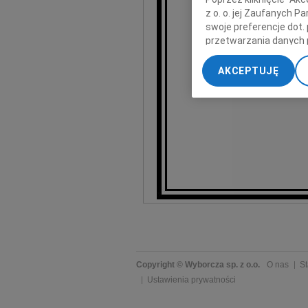
z o. o. jej Zaufanych 
Człowiek 
swoje preferencje dot.
najlepszy, najwesels
przetwarzania danych 
„Ustawienia zaawansow
AKCEPTUJĘ
Zawsz
My, nasi Zaufani Part
dokładnych danych geol
Przechowywanie informa
treści, badnie odbiorcó
Copyright © Wyborcza sp. z o.o.
O nas
St
Ustawienia prywatności