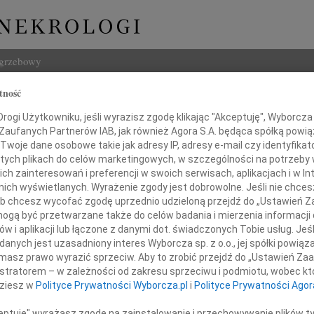
ogrzebowy
tność
Szukaj
ław Kurzępa
ogi Użytkowniku, jeśli wyrazisz zgodę klikając "Akceptuję", Wyborcza sp
Imię i na
 Zaufanych Partnerów IAB, jak również Agora S.A. będąca spółką powi
Twoje dane osobowe takie jak adresy IP, adresy e-mail czy identyfikato
 tych plikach do celów marketingowych, w szczególności na potrzeby 
 zainteresowań i preferencji w swoich serwisach, aplikacjach i w Int
w nich wyświetlanych. Wyrażenie zgody jest dobrowolne. Jeśli nie chce
INNE NE
 lub chcesz wycofać zgodę uprzednio udzieloną przejdź do „Ustawień
06.0
gą być przetwarzane także do celów badania i mierzenia informacji
Annie
w i aplikacji lub łączone z danymi dot. świadczonych Tobie usług. Jeś
06.0
nych jest uzasadniony interes Wyborcza sp. z o.o., jej spółki powiąza
Odszedł
Sędzi
masz prawo wyrazić sprzeciw. Aby to zrobić przejdź do „Ustawień Z
Zdzis
istratorem – w zależności od zakresu sprzeciwu i podmiotu, wobec któ
Z ogr
dysław Kurzępa
dziesz w
Polityce Prywatności Wyborcza.pl
i
Polityce Prywatności Agor
Danu
Z ogr
ceptuję" wyrażasz zgodę na zainstalowanie i przechowywanie plików t