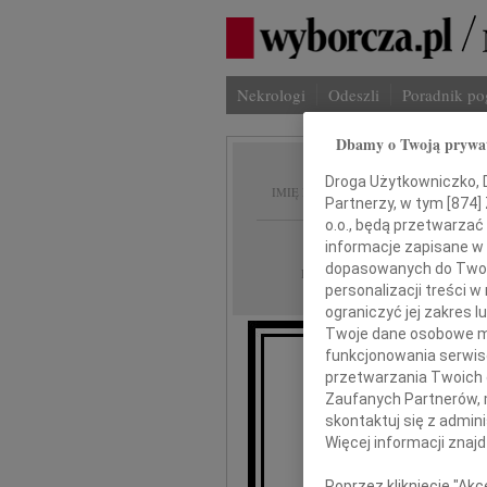
Nekrologi
Odeszli
Poradnik p
Dbamy o Twoją prywa
Władys
Droga Użytkowniczko, Dr
IMIĘ I NAZWISKO:
Partnerzy, w tym [
874
]
o.o., będą przetwarzać 
Radom
REGION:
informacje zapisane w
dopasowanych do Twoich
13.11.2020
DATA EMISJI:
personalizacji treści 
ograniczyć jej zakres
Twoje dane osobowe mo
funkcjonowania serwisó
przetwarzania Twoich da
Zaufanych Partnerów, 
skontaktuj się z admin
Wła
Więcej informacji znaj
Poprzez kliknięcie "Ak