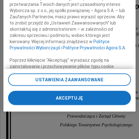
Macieja Tarkowskieg
przetwarzania Twoich danych jest uzasadniony interes
Wyborcza sp. z o.o., jej spółki powiązanej – Agora S.A. – lub
Zaufanych Partnerów, masz prawo wyrazić sprzeciw. Aby
psychologa,
to zrobić przejdź do „Ustawień Zaawansowanych” lub
członka oddziału Polskiego Towarzystwa Psychologicznego
skontaktuj się z administratorem – w zależności od
członka Zarządu Głównego PTP w kadencji 2004-2
zakresu sprzeciwu i podmiotu, wobec którego jest
kierowany. Więcej informacji znajdziesz w
Polityce
Z wielkim żalem wspominamy Osobę prawą, skromną i ż
Prywatności Wyborcza.pl
i
Polityce Prywatności Agora S.A.
Poprzez kliknięcie "Akceptuję" wyrażasz zgodę na
Naszej Drogiej Koleżance
zainstalowanie i przechowywanie plików typu cookie
Wyborczej sp. z o. o. jej Zaufanych Partnerów i Agora S.A.
Marii Ocias-Tarkowskiej
na Twoim urządzeniu końcowym. Możesz też w każdej
USTAWIENIA ZAAWANSOWANE
chwili zmienić swoje preferencje dot. plików cookie,
ponownie wywołując narzędzie do zarządzania Twoimi
Przewodniczącej Zarządu Oddziału w Radomiu
preferencjami dot. przetwarzania danych poprzez
AKCEPTUJĘ
składamy wyrazy wsparcia i serdecznego współczuc
odnośnik „Ustawienia prywatności” w stopce serwisu i
przechodząc do sekcji „Ustawienia zaawansowane”.
Zmiana ustawień plików cookie możliwa jest także za
Przewodnicząca i Zarząd Główny
pomocą ustawień przeglądarki.
Polskiego Towarzystwa Psychologicznego
My, nasi Zaufani Partnerzy i Agora S.A. możemy