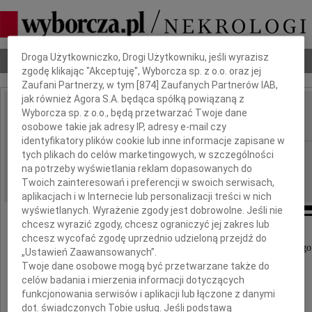
Dbamy o Twoją prywatność
Droga Użytkowniczko, Drogi Użytkowniku, jeśli wyrazisz
Nekrologi
Odeszli
Poradnik pogrzebowy
zgodę klikając "Akceptuję", Wyborcza sp. z o.o. oraz jej
Zaufani Partnerzy, w tym [
874
] Zaufanych Partnerów IAB,
jak również Agora S.A. będąca spółką powiązaną z
Maciej Tarkowski
Wyborcza sp. z o.o., będą przetwarzać Twoje dane
IMIĘ I NAZWISKO:
osobowe takie jak adresy IP, adresy e-mail czy
identyfikatory plików cookie lub inne informacje zapisane w
Radom
tych plikach do celów marketingowych, w szczególności
REGION:
na potrzeby wyświetlania reklam dopasowanych do
18.12.2020
DATA EMISJI:
Twoich zainteresowań i preferencji w swoich serwisach,
aplikacjach i w Internecie lub personalizacji treści w nich
wyświetlanych. Wyrażenie zgody jest dobrowolne. Jeśli nie
chcesz wyrazić zgody, chcesz ograniczyć jej zakres lub
chcesz wycofać zgodę uprzednio udzieloną przejdź do
Z ogromnym smutkiem żegnamy naszego długoletniego
„Ustawień Zaawansowanych”.
Twoje dane osobowe mogą być przetwarzane także do
celów badania i mierzenia informacji dotyczących
funkcjonowania serwisów i aplikacji lub łączone z danymi
dot. świadczonych Tobie usług. Jeśli podstawą