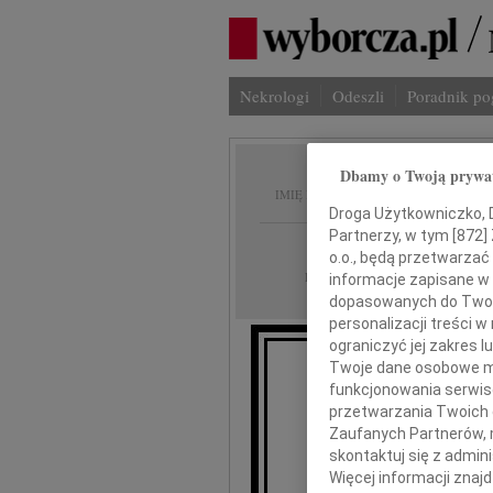
Nekrologi
Odeszli
Poradnik p
Dbamy o Twoją prywa
Marcin
IMIĘ I NAZWISKO:
Droga Użytkowniczko, Dr
Partnerzy, w tym [
872
]
Radom
REGION:
o.o., będą przetwarzać 
11.12.2020
DATA EMISJI:
informacje zapisane w
dopasowanych do Twoich
personalizacji treści 
ograniczyć jej zakres
Twoje dane osobowe mo
funkcjonowania serwisó
Z żalem 
przetwarzania Twoich da
że 
Zaufanych Partnerów, 
skontaktuj się z admin
Więcej informacji znaj