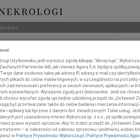
ogrzebowy
Szukaj
tność
 Kwiecień
Imię i na
ogi Użytkowniku, jeśli wyrazisz zgodę klikając "Akceptuję", Wyborcza sp
 Zaufanych Partnerów IAB, jak również Agora S.A. będąca spółką powi
Twoje dane osobowe takie jak adresy IP, adresy e-mail czy identyfikato
 tych plikach do celów marketingowych, w szczególności na potrzeby 
INNE NE
 zainteresowań i preferencji w swoich serwisach, aplikacjach i w Int
w nich wyświetlanych. Wyrażenie zgody jest dobrowolne. Jeśli nie chce
06.0
 lub chcesz wycofać zgodę uprzednio udzieloną przejdź do „Ustawień
Annie
gą być przetwarzane także do celów badania i mierzenia informacji
Zdzis
w i aplikacji lub łączone z danymi dot. świadczonych Tobie usług. Jeś
Z ogr
i smutkiem przyjęliśmy wiadomość
nych jest uzasadniony interes Wyborcza sp. z o.o., jej spółki powiąza
Danu
w wieku 54 lat odszedł od nas
masz prawo wyrazić sprzeciw. Aby to zrobić przejdź do „Ustawień Z
Z ogr
istratorem – w zależności od zakresu sprzeciwu i podmiotu, wobec któ
26.0
dziesz w
Polityce Prywatności Wyborcza.pl
i
Polityce Prywatności Agor
Panu 