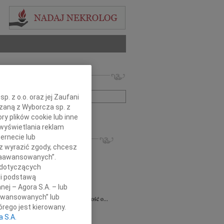
 nekrologów i wspomnień
zwisko lub numer ogłoszenia:
. z o.o. oraz jej Zaufani
ązaną z Wyborcza sp. z
+ szukanie zaawansowane
ry plików cookie lub inne
wyświetlania reklam
KROLOGI
ernecie lub
sz wyrazić zgody, chcesz
8.2026
Radom
 Zaawansowanych”.
 Ciskowskiej wyrazy najgłębszego...
 dotyczących
ław Maszkiewicz
29.07.2026
Radom
li podstawą
omnym smutkiem i żalem przyjąłem...
nej – Agora S.A. – lub
ta Grabowska
07.07.2026
Radom
aawansowanych” lub
omnym smutkiem przyjęliśmy wiadomość o...
rego jest kierowany.
5.2026
Radom
a S.A.
Dariuszowi Piątkowi Dyrektorowi...