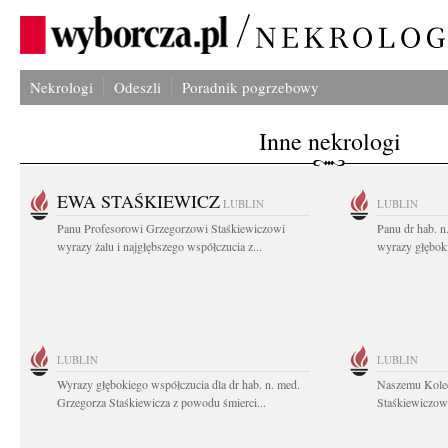
Nekrologi
Odeszli
Poradnik pogrzebowy
Inne nekrologi
EWA STAŚKIEWICZ
LUBLIN
LUBLIN
Panu Profesorowi Grzegorzowi Staśkiewiczowi
Panu dr hab. 
wyrazy żalu i najgłębszego współczucia z...
wyrazy głębok
LUBLIN
LUBLIN
Wyrazy głębokiego współczucia dla dr hab. n. med.
Naszemu Koled
Grzegorza Staśkiewicza z powodu śmierci...
Staśkiewiczowi