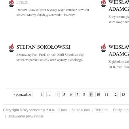
WIESŁA
LUBLIN
ADAMC
Darkowi Sawickiemu wyrazy współczucia z powodu
śmierci Mamy składają koleżanki i koledzy...
Z wyrazami gł
Wiesławę Szar
STEFAN SOKOŁOWSKI
WIESŁA
ADAMC
Szanownej Pani Prof. dr hab. Zofii Sokołowskiej
słowa wsparcia i otuchy oraz wyrazy głębokiego...
Z głębokim ża
Dr n. med. Wi
« poprzednie
1
...
4
5
6
7
8
9
10
11
12
13
Copyright © Wyborcza sp. z o.o.
O nas
Staże u nas
Reklama
Polityka 
Ustawienia prywatności