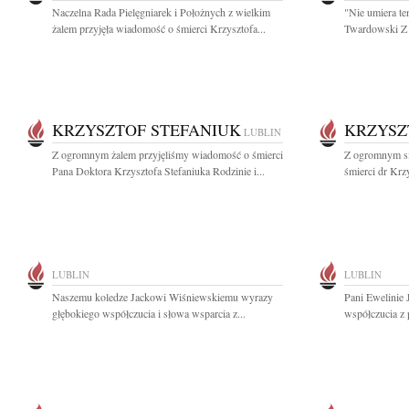
Naczelna Rada Pielęgniarek i Położnych z wielkim
"Nie umiera te
żalem przyjęła wiadomość o śmierci Krzysztofa...
Twardowski Z 
KRZYSZTOF STEFANIUK
KRZYSZ
LUBLIN
Z ogromnym żalem przyjęliśmy wiadomość o śmierci
Z ogromnym s
Pana Doktora Krzysztofa Stefaniuka Rodzinie i...
śmierci dr Krz
LUBLIN
LUBLIN
Naszemu koledze Jackowi Wiśniewskiemu wyrazy
Pani Ewelinie 
głębokiego współczucia i słowa wsparcia z...
współczucia z 