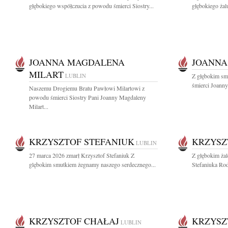
głębokiego współczucia z powodu śmierci Siostry...
głębokiego żalu
JOANNA MAGDALENA
JOANNA
MILART
LUBLIN
Z głębokim sm
śmierci Joann
Naszemu Drogiemu Bratu Pawłowi Milartowi z
powodu śmierci Siostry Pani Joanny Magdaleny
Milart...
KRZYSZTOF STEFANIUK
KRZYSZ
LUBLIN
27 marca 2026 zmarł Krzysztof Stefaniuk Z
Z głębokim ża
glębokim smutkiem żegnamy naszego serdecznego...
Stefaniuka Rod
KRZYSZTOF CHAŁAJ
KRZYSZ
LUBLIN