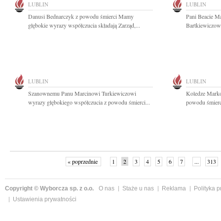
LUBLIN
LUBLIN
Danusi Bednarczyk z powodu śmierci Mamy
Pani Beacie M
głębokie wyrazy współczucia składają Zarząd,...
Bartkiewiczowi
LUBLIN
LUBLIN
Szanownemu Panu Marcinowi Turkiewiczowi
Koledze Marko
wyrazy głębokiego współczucia z powodu śmierci...
powodu śmierci
« poprzednie
1
2
3
4
5
6
7
...
313
Copyright © Wyborcza sp. z o.o.
O nas
Staże u nas
Reklama
Polityka 
Ustawienia prywatności