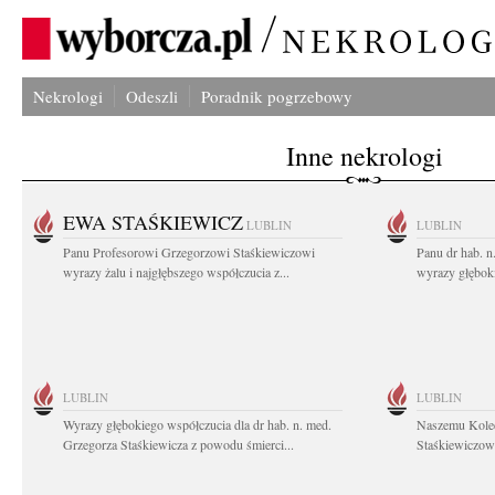
Nekrologi
Odeszli
Poradnik pogrzebowy
Inne nekrologi
EWA STAŚKIEWICZ
LUBLIN
LUBLIN
Panu Profesorowi Grzegorzowi Staśkiewiczowi
Panu dr hab. 
wyrazy żalu i najgłębszego współczucia z...
wyrazy głębok
LUBLIN
LUBLIN
Wyrazy głębokiego współczucia dla dr hab. n. med.
Naszemu Koled
Grzegorza Staśkiewicza z powodu śmierci...
Staśkiewiczowi