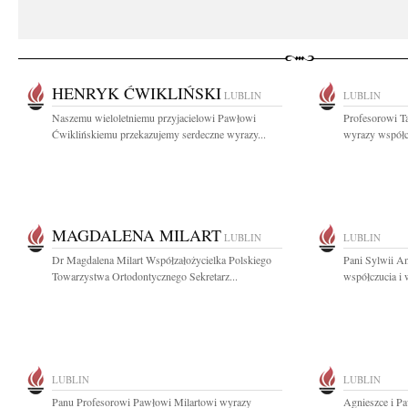
HENRYK ĆWIKLIŃSKI
LUBLIN
LUBLIN
Naszemu wieloletniemu przyjacielowi Pawłowi
Profesorowi T
Ćwiklińskiemu przekazujemy serdeczne wyrazy...
wyrazy współc
MAGDALENA MILART
LUBLIN
LUBLIN
Dr Magdalena Milart Współzałożycielka Polskiego
Pani Sylwii A
Towarzystwa Ortodontycznego Sekretarz...
współczucia i 
LUBLIN
LUBLIN
Panu Profesorowi Pawłowi Milartowi wyrazy
Agnieszce i P