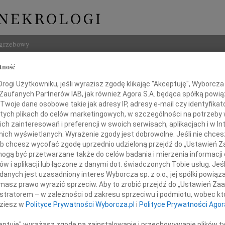
ogrzebowy
tność
Szukaj
ogi Użytkowniku, jeśli wyrazisz zgodę klikając "Akceptuję", Wyborcza sp
Imię i na
 Zaufanych Partnerów IAB, jak również Agora S.A. będąca spółką powi
Twoje dane osobowe takie jak adresy IP, adresy e-mail czy identyfikato
 tych plikach do celów marketingowych, w szczególności na potrzeby 
 zainteresowań i preferencji w swoich serwisach, aplikacjach i w Int
w nich wyświetlanych. Wyrażenie zgody jest dobrowolne. Jeśli nie chce
INNE NE
 lub chcesz wycofać zgodę uprzednio udzieloną przejdź do „Ustawień
Ewa S
gą być przetwarzane także do celów badania i mierzenia informacji
Panu 
w i aplikacji lub łączone z danymi dot. świadczonych Tobie usług. Jeś
03.0
nych jest uzasadniony interes Wyborcza sp. z o.o., jej spółki powiąza
zczerego i głębokiego współczucia
Panu 
masz prawo wyrazić sprzeciw. Aby to zrobić przejdź do „Ustawień Z
31.0
Panu
istratorem – w zależności od zakresu sprzeciwu i podmiotu, wobec któ
Wyraz
dziesz w
Polityce Prywatności Wyborcza.pl
i
Polityce Prywatności Agor
31.0
zejowi Markowskiemu
Nasze
ceptuję" wyrażasz zgodę na zainstalowanie i przechowywanie plików t