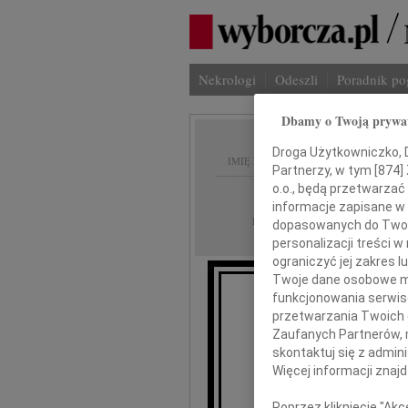
Nekrologi
Odeszli
Poradnik p
Dbamy o Twoją prywa
Droga Użytkowniczko, Dr
IMIĘ I NAZWISKO:
Partnerzy, w tym [
874
]
o.o., będą przetwarzać 
Lublin
REGION:
informacje zapisane w
02.09.2024
DATA EMISJI:
dopasowanych do Twoich
personalizacji treści 
ograniczyć jej zakres
Twoje dane osobowe mo
funkcjonowania serwisó
przetwarzania Twoich da
Wyrazy s
Zaufanych Partnerów, 
skontaktuj się z admin
Więcej informacji znaj
Andr
Poprzez kliknięcie "Ak