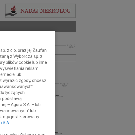
 nekrologów i wspomnień
. z o.o. oraz jej Zaufani
zwisko lub numer ogłoszenia:
ązaną z Wyborcza sp. z
ry plików cookie lub inne
wyświetlania reklam
+ szukanie zaawansowane
ernecie lub
sz wyrazić zgody, chcesz
KROLOGI
 Zaawansowanych”.
taśkiewicz
03.08.2026
Lublin
 dotyczących
Profesorowi Grzegorzowi Staśkiewiczowi...
li podstawą
8.2026
Lublin
nej – Agora S.A. – lub
dr hab. n. med. Grzegorzowi...
aawansowanych” lub
7.2026
Lublin
rego jest kierowany.
y głębokiego współczucia dla dr...
a S.A.
7.2026
Lublin
mu Koledze dr hab. n. med. Grzegorzowi...
ypu cookie Wyborczej sp.