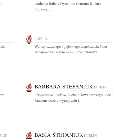
..
Andrzeja Bubeły Dyrektora Centrum Kultury
Filmowej...
LUBLIN
iału
Wyrazy szczerego i głębokiego współczucia Panu
...
Jarosławowi Jaczyńskiemu Prokuratorowi...
BARBARA STEFANIUK
LUBLIN
zne
Przyjacielowi Jackowi Stefaniukowi oraz Jego Ojcu i
.
Braciom szczere wyrazy żalu i...
BASIA STEFANIUK
BLIN
LUBLIN