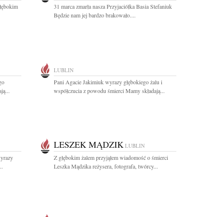
łębokim
31 marca zmarła nasza Przyjaciółka Basia Stefaniuk
Będzie nam jej bardzo brakowało....
LUBLIN
go
Pani Agacie Jakimiuk wyrazy głębokiego żalu i
ą...
współczucia z powodu śmierci Mamy składają...
LESZEK MĄDZIK
LUBLIN
wyrazy
Z głębokim żalem przyjąłem wiadomość o śmierci
..
Leszka Mądzika reżysera, fotografa, twórcy...