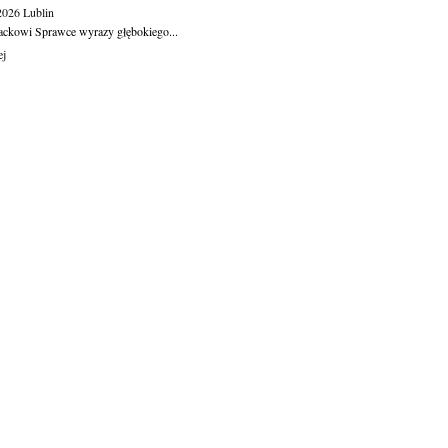
.2026
Lublin
ackowi Sprawce wyrazy głębokiego...
ej