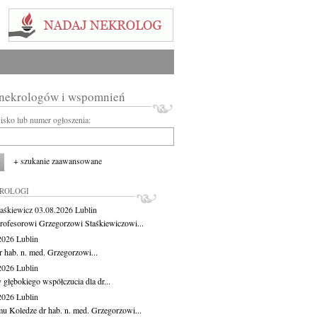
 nekrologów i wspomnień
wisko lub numer ogłoszenia:
+ szukanie zaawansowane
KROLOGI
aśkiewicz
03.08.2026
Lublin
rofesorowi Grzegorzowi Staśkiewiczowi...
.2026
Lublin
r hab. n. med. Grzegorzowi...
.2026
Lublin
 głębokiego współczucia dla dr...
.2026
Lublin
u Koledze dr hab. n. med. Grzegorzowi...