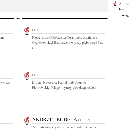
27.07
Panu J
+ więc
LUBLIN
aim
Naszej drogiej Koleżance Dr n. med. Agnieszce
Cegiełkowskiej-Bednarczyk wyrazy głębokiego żalu
z...
LUBLIN
r wyrazy
Drogiej Koleżance Pani dr hab. Joannie
Piórkowskiej-Flieger wyrazy głębokiego żalu i...
ANDRZEJ BUBEŁA
LUBLIN
Ze smutkiem przyjęliśmy wiadomość o śmierci