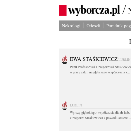
Nekrologi
Odeszli
Poradnik po
EWA STAŚKIEWICZ
LUBLIN
Panu Profesorowi Grzegorzowi Staśkiewic
wyrazy żalu i najgłębszego współczucia z...
LUBLIN
Wyrazy głębokiego współczucia dla dr hab. 
Grzegorza Staśkiewicza z powodu śmierci...