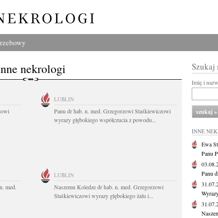
grzebowy
Inne nekrologi
Szukaj
Imię i naz
LUBLIN
zowi
Panu dr hab. n. med. Grzegorzowi Staśkiewiczowi
wyrazy głębokiego współczucia z powodu...
INNE NE
Ewa St
Panu P
03.08
Panu d
LUBLIN
31.07
n. med.
Naszemu Koledze dr hab. n. med. Grzegorzowi
Wyrazy
Staśkiewiczowi wyrazy głębokiego żalu i...
31.07
Naszem