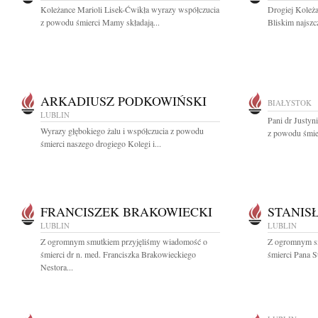
Koleżance Marioli Lisek-Ćwikła wyrazy współczucia
Drogiej Koleża
z powodu śmierci Mamy składają...
Bliskim najszc
ARKADIUSZ PODKOWIŃSKI
BIAŁYSTOK
LUBLIN
Pani dr Justyn
Wyrazy głębokiego żalu i współczucia z powodu
z powodu śmier
śmierci naszego drogiego Kolegi i...
FRANCISZEK BRAKOWIECKI
STANIS
LUBLIN
LUBLIN
Z ogromnym smutkiem przyjęliśmy wiadomość o
Z ogromnym s
śmierci dr n. med. Franciszka Brakowieckiego
śmierci Pana S
Nestora...