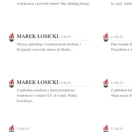
współczucia z powodu śmierci Taty składają Zarząd...
ks. prof. Andr
MAREK ŁOSICKI
LUBLIN
LUBLIN
Wyrazy głębokiego współczucia dla Rodziny i
Pani Joannie 
Przyjaciół z powodu śmierci dr Marka...
Prezydenta w U
MAREK ŁOSICKI
LUBLIN
LUBLIN
Z głębokim smutkiem i żalem przyjęliśmy
Z głębokim ża
wiadomość o śmierci Ś.P. dr n.med. Marka
Męża naszej dro
Łosickiego...
LUBLIN
LUBLIN