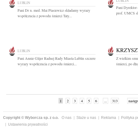
LUBLIN
LUBLIN
Pani Dyrektor
Pani Dr n. med. Mai Ptasiewicz składamy wyrazy
prof. UMCS sk
współczucia z powodu śmierci Taty...
KRZYSZ
LUBLIN
Pani Annie Glijer Radnej Rady Miasta Lublin szczere
Z wielkim smu
wyrazy współczucia z powodu śmierci...
śmierci, po dłu
1
2
3
4
5
6
...
313
następ
Copyright © Wyborcza sp. z o.o.
O nas
Staże u nas
Reklama
Polityka 
Ustawienia prywatności