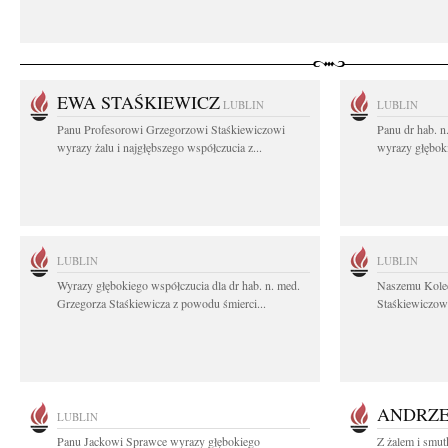
EWA STAŚKIEWICZ
LUBLIN
LUBLIN
Panu Profesorowi Grzegorzowi Staśkiewiczowi
Panu dr hab. 
wyrazy żalu i najgłębszego współczucia z...
wyrazy głębok
LUBLIN
LUBLIN
Wyrazy głębokiego współczucia dla dr hab. n. med.
Naszemu Koled
Grzegorza Staśkiewicza z powodu śmierci...
Staśkiewiczowi
ANDRZE
LUBLIN
Panu Jackowi Sprawce wyrazy głębokiego
Z żalem i smut