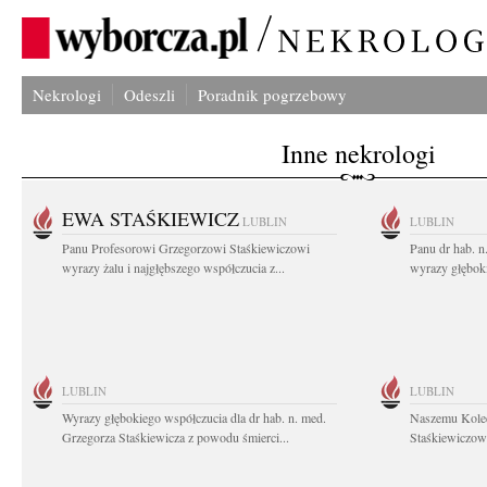
Nekrologi
Odeszli
Poradnik pogrzebowy
Inne nekrologi
EWA STAŚKIEWICZ
LUBLIN
LUBLIN
Panu Profesorowi Grzegorzowi Staśkiewiczowi
Panu dr hab. 
wyrazy żalu i najgłębszego współczucia z...
wyrazy głębok
LUBLIN
LUBLIN
Wyrazy głębokiego współczucia dla dr hab. n. med.
Naszemu Koled
Grzegorza Staśkiewicza z powodu śmierci...
Staśkiewiczowi