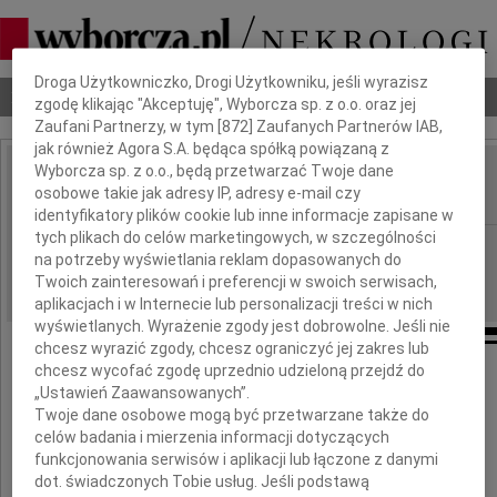
Dbamy o Twoją prywatność
Droga Użytkowniczko, Drogi Użytkowniku, jeśli wyrazisz
Nekrologi
Odeszli
Poradnik pogrzebowy
zgodę klikając "Akceptuję", Wyborcza sp. z o.o. oraz jej
Zaufani Partnerzy, w tym [
872
] Zaufanych Partnerów IAB,
jak również Agora S.A. będąca spółką powiązaną z
Wyborcza sp. z o.o., będą przetwarzać Twoje dane
Maria Drzewiecka
osobowe takie jak adresy IP, adresy e-mail czy
IMIĘ I NAZWISKO:
identyfikatory plików cookie lub inne informacje zapisane w
tych plikach do celów marketingowych, w szczególności
Łódź
REGION:
na potrzeby wyświetlania reklam dopasowanych do
07.10.2009
DATA EMISJI:
Twoich zainteresowań i preferencji w swoich serwisach,
aplikacjach i w Internecie lub personalizacji treści w nich
wyświetlanych. Wyrażenie zgody jest dobrowolne. Jeśli nie
chcesz wyrazić zgody, chcesz ograniczyć jej zakres lub
chcesz wycofać zgodę uprzednio udzieloną przejdź do
„Ustawień Zaawansowanych”.
Drogi Szefie, Mirku
Twoje dane osobowe mogą być przetwarzane także do
celów badania i mierzenia informacji dotyczących
funkcjonowania serwisów i aplikacji lub łączone z danymi
dot. świadczonych Tobie usług. Jeśli podstawą
W trudnych chwilach