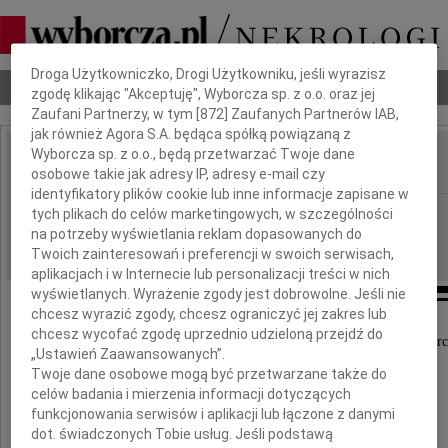
Dbamy o Twoją prywatność
Droga Użytkowniczko, Drogi Użytkowniku, jeśli wyrazisz
Nekrologi
Odeszli
Poradnik pogrzebowy
zgodę klikając "Akceptuję", Wyborcza sp. z o.o. oraz jej
Zaufani Partnerzy, w tym [
872
] Zaufanych Partnerów IAB,
jak również Agora S.A. będąca spółką powiązaną z
Wyborcza sp. z o.o., będą przetwarzać Twoje dane
osobowe takie jak adresy IP, adresy e-mail czy
IMIĘ I NAZWISKO:
identyfikatory plików cookie lub inne informacje zapisane w
Łódź
tych plikach do celów marketingowych, w szczególności
REGION:
na potrzeby wyświetlania reklam dopasowanych do
21.10.2009
DATA EMISJI:
Twoich zainteresowań i preferencji w swoich serwisach,
aplikacjach i w Internecie lub personalizacji treści w nich
wyświetlanych. Wyrażenie zgody jest dobrowolne. Jeśli nie
chcesz wyrazić zgody, chcesz ograniczyć jej zakres lub
chcesz wycofać zgodę uprzednio udzieloną przejdź do
Z głębokim żalem przyjęłam informację o śmierc
„Ustawień Zaawansowanych”.
Twoje dane osobowe mogą być przetwarzane także do
celów badania i mierzenia informacji dotyczących
??????
funkcjonowania serwisów i aplikacji lub łączone z danymi
dot. świadczonych Tobie usług. Jeśli podstawą