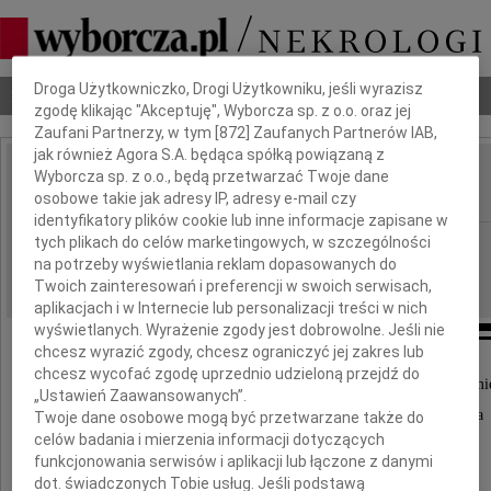
Dbamy o Twoją prywatność
Droga Użytkowniczko, Drogi Użytkowniku, jeśli wyrazisz
Nekrologi
Odeszli
Poradnik pogrzebowy
zgodę klikając "Akceptuję", Wyborcza sp. z o.o. oraz jej
Zaufani Partnerzy, w tym [
872
] Zaufanych Partnerów IAB,
jak również Agora S.A. będąca spółką powiązaną z
Eugeniusz Spyrka
Wyborcza sp. z o.o., będą przetwarzać Twoje dane
IMIĘ I NAZWISKO:
osobowe takie jak adresy IP, adresy e-mail czy
identyfikatory plików cookie lub inne informacje zapisane w
Kraków
tych plikach do celów marketingowych, w szczególności
REGION:
na potrzeby wyświetlania reklam dopasowanych do
25.07.2013
DATA EMISJI:
Twoich zainteresowań i preferencji w swoich serwisach,
aplikacjach i w Internecie lub personalizacji treści w nich
wyświetlanych. Wyrażenie zgody jest dobrowolne. Jeśli nie
chcesz wyrazić zgody, chcesz ograniczyć jej zakres lub
chcesz wycofać zgodę uprzednio udzieloną przejdź do
Z najgłębszym żalem przyjęliśmy wiadomość o śmi
„Ustawień Zaawansowanych”.
naszego byłego współpracownika i Przyjaciela
Twoje dane osobowe mogą być przetwarzane także do
celów badania i mierzenia informacji dotyczących
funkcjonowania serwisów i aplikacji lub łączone z danymi
dot. świadczonych Tobie usług. Jeśli podstawą