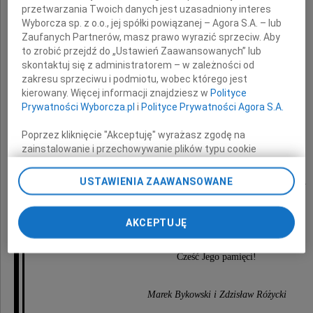
przetwarzania Twoich danych jest uzasadniony interes
Wyborcza sp. z o.o., jej spółki powiązanej – Agora S.A. – lub
Zaufanych Partnerów, masz prawo wyrazić sprzeciw. Aby
to zrobić przejdź do „Ustawień Zaawansowanych” lub
skontaktuj się z administratorem – w zależności od
Eugeniusza Spyrki
zakresu sprzeciwu i podmiotu, wobec którego jest
kierowany. Więcej informacji znajdziesz w
Polityce
Prywatności Wyborcza.pl
i
Polityce Prywatności Agora S.A.
Wieloletniego Dyrektora
Poprzez kliknięcie "Akceptuję" wyrażasz zgodę na
Oddziału Krakowskiego Tadmar S.A.
zainstalowanie i przechowywanie plików typu cookie
Wyborczej sp. z o. o. jej Zaufanych Partnerów i Agora S.A.
na Twoim urządzeniu końcowym. Możesz też w każdej
USTAWIENIA ZAAWANSOWANE
Oddany własnej Rodzinie i pracy zawodowej.
chwili zmienić swoje preferencje dot. plików cookie,
ponownie wywołując narzędzie do zarządzania Twoimi
preferencjami dot. przetwarzania danych poprzez
Cudownie łagodził obyczaje.
AKCEPTUJĘ
odnośnik „Ustawienia prywatności” w stopce serwisu i
przechodząc do sekcji „Ustawienia zaawansowane”.
Cześć Jego pamięci!
Zmiana ustawień plików cookie możliwa jest także za
pomocą ustawień przeglądarki.
Marek Bykowski i Zdzisław Różycki
My, nasi Zaufani Partnerzy i Agora S.A. możemy