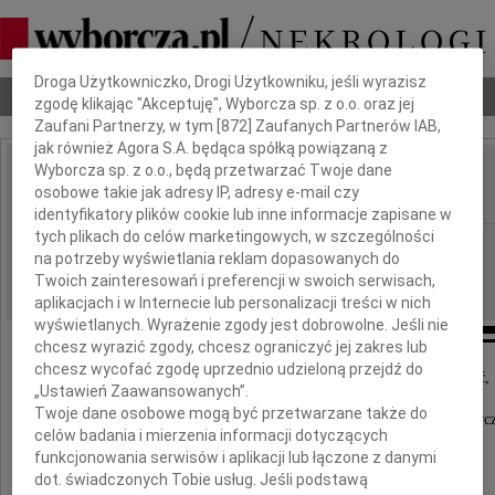
Dbamy o Twoją prywatność
Droga Użytkowniczko, Drogi Użytkowniku, jeśli wyrazisz
Nekrologi
Odeszli
Poradnik pogrzebowy
zgodę klikając "Akceptuję", Wyborcza sp. z o.o. oraz jej
Zaufani Partnerzy, w tym [
872
] Zaufanych Partnerów IAB,
jak również Agora S.A. będąca spółką powiązaną z
Wyborcza sp. z o.o., będą przetwarzać Twoje dane
Tomasz Kowalski
osobowe takie jak adresy IP, adresy e-mail czy
IMIĘ I NAZWISKO:
identyfikatory plików cookie lub inne informacje zapisane w
tych plikach do celów marketingowych, w szczególności
Kraków
REGION:
na potrzeby wyświetlania reklam dopasowanych do
06.08.2013
DATA EMISJI:
Twoich zainteresowań i preferencji w swoich serwisach,
aplikacjach i w Internecie lub personalizacji treści w nich
wyświetlanych. Wyrażenie zgody jest dobrowolne. Jeśli nie
chcesz wyrazić zgody, chcesz ograniczyć jej zakres lub
chcesz wycofać zgodę uprzednio udzieloną przejdź do
Z głębokim smutkiem przyjęliśmy wiadomość,
„Ustawień Zaawansowanych”.
że dnia 1 sierpnia 2013 roku zmarł
Twoje dane osobowe mogą być przetwarzane także do
nasz Przyjaciel i wieloletni członek Rady Nadzorcz
celów badania i mierzenia informacji dotyczących
funkcjonowania serwisów i aplikacji lub łączone z danymi
Tomasz Kowalski
dot. świadczonych Tobie usług. Jeśli podstawą