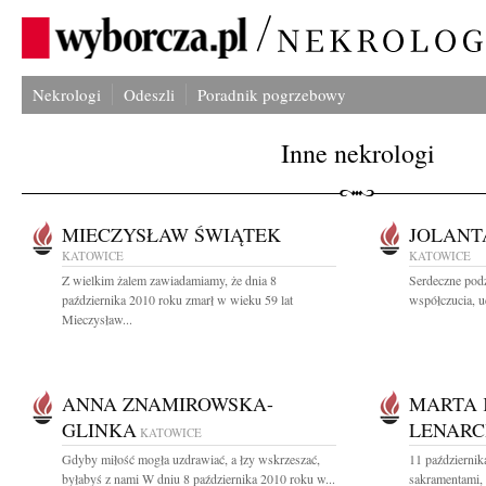
Nekrologi
Odeszli
Poradnik pogrzebowy
Inne nekrologi
MIECZYSŁAW ŚWIĄTEK
JOLANT
KATOWICE
KATOWICE
Z wielkim żalem zawiadamiamy, że dnia 8
Serdeczne pod
października 2010 roku zmarł w wieku 59 lat
współczucia, u
Mieczysław...
ANNA ZNAMIROWSKA-
MARTA 
GLINKA
LENARC
KATOWICE
Gdyby miłość mogła uzdrawiać, a łzy wskrzeszać,
11 październik
byłabyś z nami W dniu 8 października 2010 roku w...
sakramentami, 