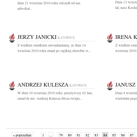
Dnia 13 wrześ
dniu 21 września 2010 roku odszedł od nas
lat, nasz Koch
adwokat...
JERZY JANICKI
IRENA 
KATOWICE
Z wielkim smutkiem zawiadamiamy, że dnia 14
Z wielkim smu
września 2010 roku zmarł po ciężkiej chorobie w...
września 2010 
ANDRZEJ KULESZA
JANUSZ
KATOWICE
W dniu 10 września 2010 roku, przeżywszy 62 lata,
Dnia 4 wrześn
zmarł dr inż. Andrzej Kulesza Msza święta...
wieloletni pra
« poprzednie
1
...
79
80
81
82
83
84
85
86
87