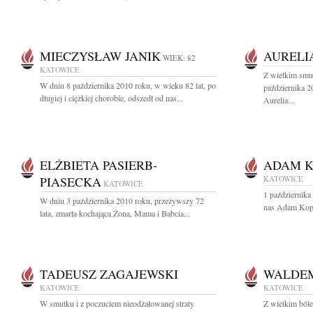
MIECZYSŁAW JANIK
AURELI
WIEK: 82
KATOWICE
Z wielkim smu
W dniu 8 października 2010 roku, w wieku 82 lat, po
października 2
długiej i ciężkiej chorobie, odszedł od nas...
Aurelia...
ELŻBIETA PASIERB-
ADAM K
PIASECKA
KATOWICE
KATOWICE
1 października
W dniu 3 października 2010 roku, przeżywszy 72
nas Adam Koper
lata, zmarła kochająca Żona, Mama i Babcia...
TADEUSZ ZAGAJEWSKI
WALDEM
KATOWICE
KATOWICE
W smutku i z poczuciem nieodżałowanej straty
Z wielkim ból