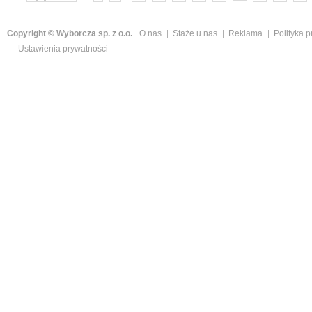
»
Copyright © Wyborcza sp. z o.o.
O nas
Staże u nas
Reklama
Polityka 
Ustawienia prywatności