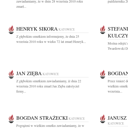
zawiadamiamy, że w dniu 28 września 2010 roku
października 20
zmarł...
HENRYK SIKORA
STEFAN
KATOWICE
KULCZ
Z głębokim smutkiem informujemy, że dnia 25
września 2010 roku w wieku 72 lat zmarł Henryk...
Można odejść n
Twardowski Dn
JAN ZIĘBA
BOGDAN
KATOWICE
Z głębokim smutkiem zawiadamiamy, iż dnia 22
Przez śmierć d
września 2010 roku zmarł Jan Zięba założyciel
wielkim smutk
firmy...
września...
BOGDAN STRAŻECKI
JANUSZ
KATOWICE
KATOWICE
Pogrążeni w wielkim smutku zawiadamiamy, że w