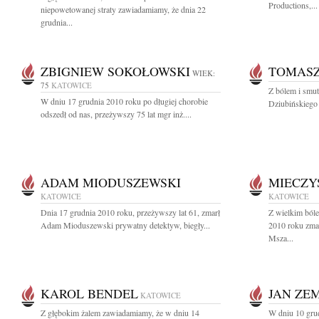
Productions,...
niepowetowanej straty zawiadamiamy, że dnia 22
grudnia...
ZBIGNIEW SOKOŁOWSKI
TOMASZ
WIEK:
75
KATOWICE
Z bólem i smu
W dniu 17 grudnia 2010 roku po długiej chorobie
Dziubińskiego ż
odszedł od nas, przeżywszy 75 lat mgr inż....
ADAM MIODUSZEWSKI
MIECZY
KATOWICE
KATOWICE
Dnia 17 grudnia 2010 roku, przeżywszy lat 61, zmarł
Z wielkim ból
Adam Mioduszewski prywatny detektyw, biegły...
2010 roku zma
Msza...
KAROL BENDEL
JAN ZE
KATOWICE
Z głębokim żalem zawiadamiamy, że w dniu 14
W dniu 10 gru