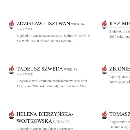
ZDZISŁAW LISZTWAN
KAZIMI
WIEK: 84
KATOWICE
Z głębokim ża
Z głębokim żalem zawiadamiamy, że dnia 23.12.2010
2010 roku, prz
r w wieku 84 lat odszedł od nas mgr inż....
TADEUSZ SZWEDA
ZBIGNI
WIEK: 89
KATOWICE
Lękliwy stokro
Z największym smutkiem zawiadamiamy, iż w dniu
kosztuje jej ty
17 grudnia 2010 roku odszedł nasz ukochany Mąż,...
HELENA BIERZYŃSKA-
TOMASZ
WOJTKOWSKA
KATOWICE
Z ogromnym ża
Dziubińskiego
Z głębokim żalem, smutkiem i poczuciem