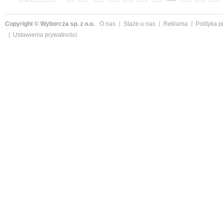
»
Copyright © Wyborcza sp. z o.o.
O nas
Staże u nas
Reklama
Polityka 
Ustawienia prywatności