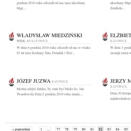
grudnia 2010 roku odszedł od nas nasz ukochany
ukochany Mąż, 
Mąż,...
Zembski...
WŁADYSŁAW MIEDZIŃSKI
ELŻBIE
WIEK: 83
KATOWICE
KATOWICE
W dniu 6 grudnia 2010 roku odszedł od nas w wieku
W dniu 3 grudn
83 lat nasz kochany Tata, Dziadek i Teść...
zasnęła snem w
JÓZEF JUZWA
JERZY 
KATOWICE
KATOWICE
Można odejść daleko, by stale być blisko ks. Jan
Dnia 30 listop
Twardowski Dnia 5 grudnia 2010 roku zmarł,...
najukochańszy 
« poprzednie
1
...
77
78
79
80
81
82
83
84
85