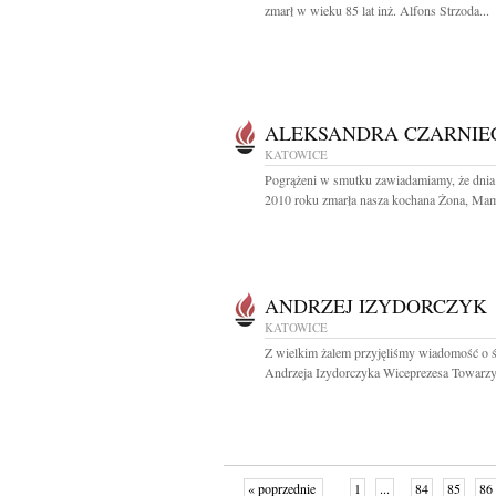
zmarł w wieku 85 lat inż. Alfons Strzoda...
ALEKSANDRA CZARNIE
KATOWICE
Pogrążeni w smutku zawiadamiamy, że dnia
2010 roku zmarła nasza kochana Żona, Mama
ANDRZEJ IZYDORCZYK
KATOWICE
Z wielkim żalem przyjęliśmy wiadomość o ś
Andrzeja Izydorczyka Wiceprezesa Towarzy
« poprzednie
1
...
84
85
86