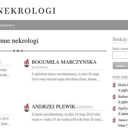
grzebowy
Inne nekrologi
Szukaj
Imię i naz
BOGUMIŁA MARCZYŃSKA
E
KATOWICE
 maja
Z głębokim żalem zawiadamiamy, że dnia 28 maja
siuk...
INNE NE
2010 roku odeszła nagle ukochana Żona, Mama,...
Maria 
Z głęb
Barbar
Z głęb
ANDRZEJ PLEWIK
KATOWICE
Zygfr
Z żalem
Z żalem zawiadamiamy, że dnia 24 maja 2010 roku
a 2010
zmarł w wieku 55 lat Andrzej Plewik Dnia 28 maja...
Janusz
Brat...
Dnia 7