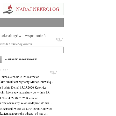
 nekrologów i wspomnień
wisko lub numer ogłoszenia:
+ szukanie zaawansowane
KROLOGI
Gniewska
28.05.2026
Katowice
okim smutkiem żegnamy Marię Gniewską...
a Buchta-Demel
15.05.2026
Katowice
okim żalem zawiadamiamy, że w dniu 13...
yd Nowak
22.04.2026
Katowice
 zawiadamiamy, że odszedł prof. dr hab....
 Kożusznik
wiek: 75
13.04.2026
Katowice
 kwietnia 2026 roku odszedł od nas w...