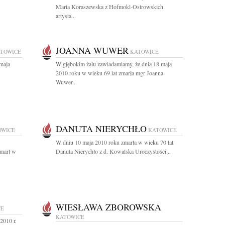
Maria Koraszewska z Hofmokl-Ostrowskich
artysta...
JOANNA WUWER
TOWICE
KATOWICE
maja
W głębokim żalu zawiadamiamy, że dnia 18 maja
2010 roku w wieku 69 lat zmarła mgr Joanna
Wuwer...
DANUTA NIERYCHŁO
OWICE
KATOWICE
W dniu 10 maja 2010 roku zmarła w wieku 70 lat
zmarł w
Danuta Nierychło z d. Kowalska Uroczystości...
WIESŁAWA ZBOROWSKA
CE
KATOWICE
2010 r.