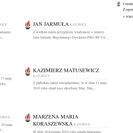
Czesła
Z ogro
+ więc
JAN JARMUŁA
WICE
KATOWICE
damiamy,
Z wielkim żalem przyjęliśmy wiadomość o śmierci
...
Jana Jarmuły długoletniego Dyrektora PKO BP SA...
KAZIMIERZ MATUSEWICZ
E
KATOWICE
 17 maja
Z głębokim żalem zawiadamiamy, że w dniu 21 maja
yka...
2010 roku zmarł nasz ukochany Mąż, Tata,...
MARZENA MARIA
OWICE
KORASZEWSKA
 20 maja
KATOWICE
...
W dniu 18 kwietnia 2010 roku zmarła Marzenna