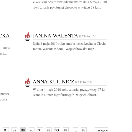
Z wielkim bólem zawiadamiamy, że dnia 6 maja 2010
roku zmarła po długiej chorobie w wieku 78 lat...
CKA
JANINA WALENTA
KATOWICE
Dnia 8 maja 2010 roku zmarła nasza kochana Ciocia
 8 maja
Janina Walenta z domu Wojciechowska mgr...
 i...
ANNA KULINICZ
KATOWICE
W dniu 4 maja 2010 roku zmarła, przeżywszy 97 lat
mierci
Anna Kulinicz mgr farmacji b. więzień obozu...
stwa...
87
88
89
90
91
92
93
94
...
98
następne