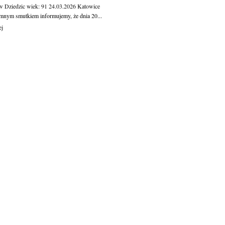
w Dziedzic
wiek: 91
24.03.2026
Katowice
mnym smutkiem informujemy, że dnia 20...
ej