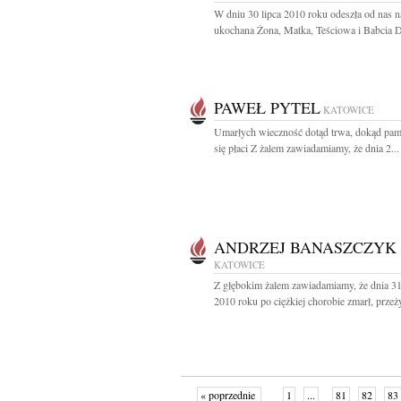
W dniu 30 lipca 2010 roku odeszła od nas n
ukochana Żona, Matka, Teściowa i Babcia D
PAWEŁ PYTEL
KATOWICE
Umarłych wieczność dotąd trwa, dokąd pam
się płaci Z żalem zawiadamiamy, że dnia 2...
ANDRZEJ BANASZCZYK
KATOWICE
Z głębokim żalem zawiadamiamy, że dnia 31
2010 roku po ciężkiej chorobie zmarł, przeż
« poprzednie
1
...
81
82
83