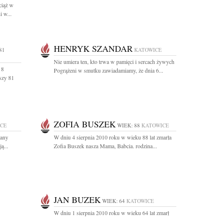
ciąż w
 w...
HENRYK SZANDAR
81
KATOWICE
Nie umiera ten, kto trwa w pamięci i sercach żywych
 8
Pogrążeni w smutku zawiadamiamy, że dnia 6...
szy 81
ZOFIA BUSZEK
CE
WIEK: 88
KATOWICE
hany
W dniu 4 sierpnia 2010 roku w wieku 88 lat zmarła
ą...
Zofia Buszek nasza Mama, Babcia. rodzina...
JAN BUZEK
WIEK: 64
KATOWICE
W dniu 1 sierpnia 2010 roku w wieku 64 lat zmarł