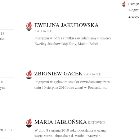
Czesła
Z ogro
+ więc
EWELINA JAKUBOWSKA
KATOWICE
 14
Pogrążeni w bólu i smutku zawiadamiamy o śmierci
fan...
Eweliny Jakubowskiej Żony, Matki i Babci,...
ZBIGNIEW GACEK
KATOWICE
 10
Pogrążeni w głębokim smutku zawiadamiamy, że w
syna
dniu 10 sierpnia 2010 roku zmarł w Poznaniu w...
MARIA JABŁOŃSKA
KATOWICE
IEK: 87
W dniu 8 sierpnia 2010 roku odeszła na wieczną
wartę Maria Jabłońska z d. Wróbel "Maryla?...