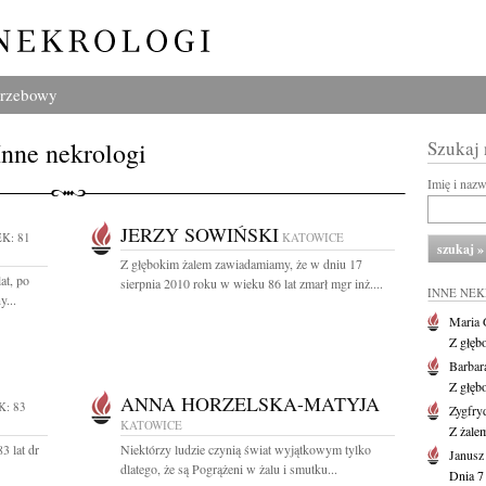
grzebowy
Inne nekrologi
Szukaj
Imię i naz
JERZY SOWIŃSKI
K: 81
KATOWICE
Z głębokim żalem zawiadamiamy, że w dniu 17
at, po
sierpnia 2010 roku w wieku 86 lat zmarł mgr inż....
INNE NE
y...
Maria 
Z głęb
Barbar
Z głęb
ANNA HORZELSKA-MATYJA
K: 83
Zygfr
KATOWICE
Z żalem
3 lat dr
Niektórzy ludzie czynią świat wyjątkowym tylko
Janusz
dlatego, że są Pogrążeni w żalu i smutku...
Dnia 7