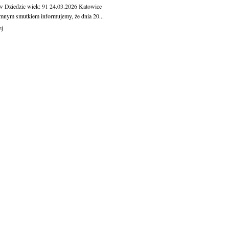
w Dziedzic
wiek: 91
24.03.2026
Katowice
mnym smutkiem informujemy, że dnia 20...
ej