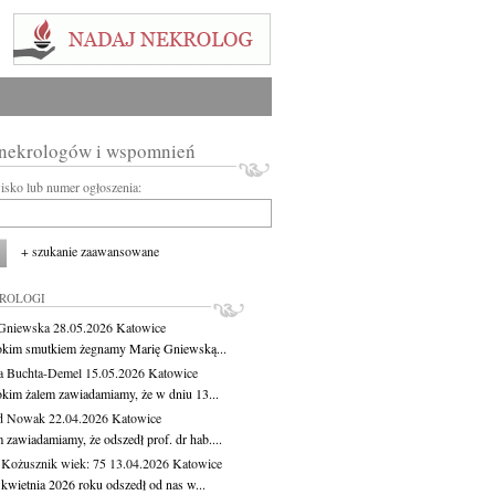
 nekrologów i wspomnień
wisko lub numer ogłoszenia:
+ szukanie zaawansowane
KROLOGI
Gniewska
28.05.2026
Katowice
okim smutkiem żegnamy Marię Gniewską...
a Buchta-Demel
15.05.2026
Katowice
okim żalem zawiadamiamy, że w dniu 13...
yd Nowak
22.04.2026
Katowice
 zawiadamiamy, że odszedł prof. dr hab....
 Kożusznik
wiek: 75
13.04.2026
Katowice
 kwietnia 2026 roku odszedł od nas w...