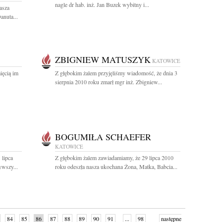
nagle dr hab. inż. Jan Buzek wybitny i...
asza
anuta...
ZBIGNIEW MATUSZYK
KATOWICE
ięcią im
Z głębokim żalem przyjęliśmy wiadomość, że dnia 3
sierpnia 2010 roku zmarł mgr inż. Zbigniew...
BOGUMIŁA SCHAEFER
KATOWICE
 lipca
Z głębokim żalem zawiadamiamy, że 29 lipca 2010
ywszy...
roku odeszła nasza ukochana Żona, Matka, Babcia...
84
85
86
87
88
89
90
91
...
98
następne