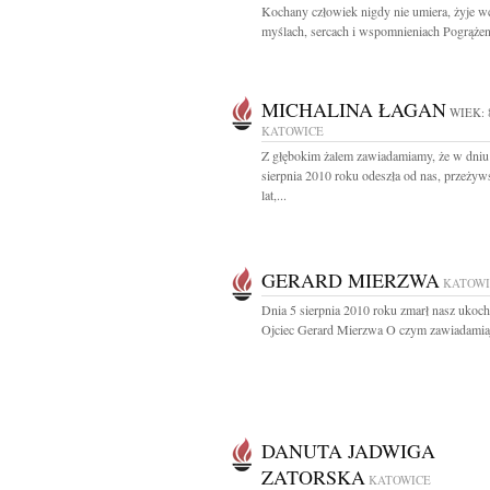
Kochany człowiek nigdy nie umiera, żyje w
myślach, sercach i wspomnieniach Pogrążeni
MICHALINA ŁAGAN
WIEK: 
KATOWICE
Z głębokim żalem zawiadamiamy, że w dniu
sierpnia 2010 roku odeszła od nas, przeżyw
lat,...
GERARD MIERZWA
KATOWI
Dnia 5 sierpnia 2010 roku zmarł nasz ukoc
Ojciec Gerard Mierzwa O czym zawiadamiaj
DANUTA JADWIGA
ZATORSKA
KATOWICE