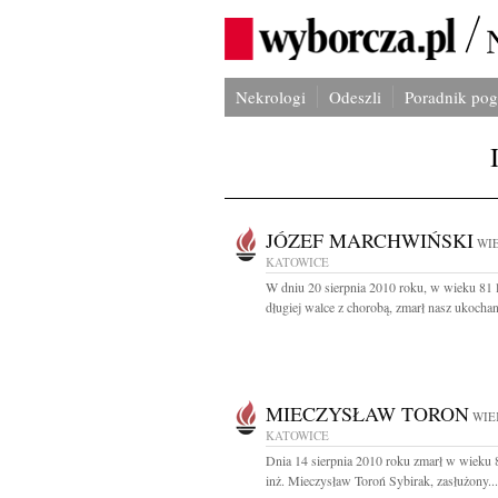
Nekrologi
Odeszli
Poradnik po
JÓZEF MARCHWIŃSKI
WIE
KATOWICE
W dniu 20 sierpnia 2010 roku, w wieku 81 l
długiej walce z chorobą, zmarł nasz ukochan
MIECZYSŁAW TORON
WIE
KATOWICE
Dnia 14 sierpnia 2010 roku zmarł w wieku 8
inż. Mieczysław Toroń Sybirak, zasłużony...