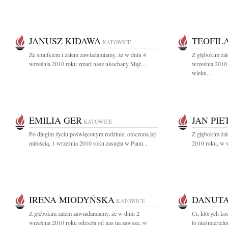
JANUSZ KIDAWA
TEOFIL
KATOWICE
Ze smutkiem i żalem zawiadamiamy, że w dniu 4
Z głębokim ża
września 2010 roku zmarł nasz ukochany Mąż,...
września 2010 
wieku...
EMILIA GER
JAN PI
KATOWICE
Po długim życiu poświęconym rodzinie, otoczona jej
Z głębokim ża
miłością, 1 września 2010 roku zasnęła w Panu...
2010 roku, w w
IRENA MIODYŃSKA
DANUT
KATOWICE
Z głębokim żalem zawiadamiamy, że w dniu 2
Ci, których ko
września 2010 roku odeszła od nas na zawsze, w
to nieśmiertel