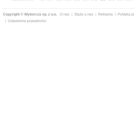
»
Copyright © Wyborcza sp. z o.o.
O nas
Staże u nas
Reklama
Polityka 
Ustawienia prywatności