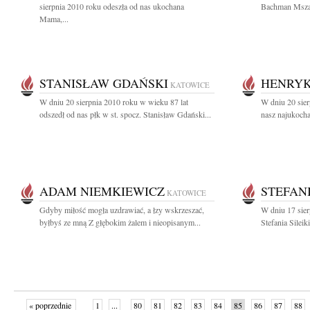
sierpnia 2010 roku odeszła od nas ukochana
Bachman Msza ś
Mama,...
STANISŁAW GDAŃSKI
HENRYK
KATOWICE
W dniu 20 sierpnia 2010 roku w wieku 87 lat
W dniu 20 sier
odszedł od nas płk w st. spocz. Stanisław Gdański...
nasz najukoch
ADAM NIEMKIEWICZ
STEFANI
KATOWICE
Gdyby miłość mogła uzdrawiać, a łzy wskrzeszać,
W dniu 17 sier
byłbyś ze mną Z głębokim żalem i nieopisanym...
Stefania Silei
« poprzednie
1
...
80
81
82
83
84
85
86
87
88