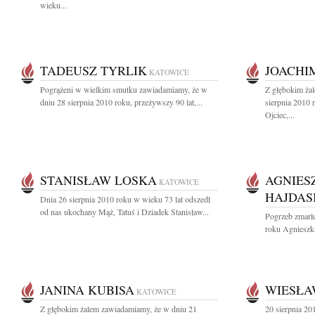
wieku...
TADEUSZ TYRLIK
JOACHI
KATOWICE
Pogrążeni w wielkim smutku zawiadamiamy, że w
Z głębokim ża
dniu 28 sierpnia 2010 roku, przeżywszy 90 lat,...
sierpnia 2010 
Ojciec,...
STANISŁAW LOSKA
AGNIES
KATOWICE
HAJDAS
Dnia 26 sierpnia 2010 roku w wieku 73 lat odszedł
od nas ukochany Mąż, Tatuś i Dziadek Stanisław...
Pogrzeb zmarł
roku Agnieszki
JANINA KUBISA
WIESŁ
KATOWICE
Z głębokim żalem zawiadamiamy, że w dniu 21
20 sierpnia 20