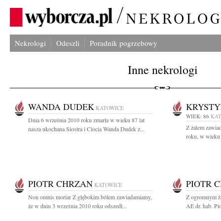
Nekrologi
Odeszli
Poradnik pogrzebowy
Inne nekrologi
WANDA DUDEK
KRYSTY
KATOWICE
WIEK: 86
KA
Dnia 6 września 2010 roku zmarła w wieku 87 lat
Z żalem zawia
nasza ukochana Siostra i Ciocia Wanda Dudek z...
roku, w wieku 
PIOTR CHRZAN
PIOTR 
KATOWICE
Non omnis moriar Z głębokim bólem zawiadamiamy,
Z ogromnym ża
że w dniu 3 września 2010 roku odszedł...
AE dr. hab. Pi