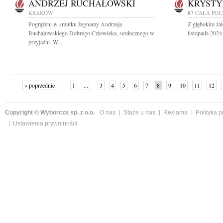
ANDRZEJ RUCHAŁOWSKI
KRYSTY
KRAKÓW
87
CAŁA POL
Pogrążeni w smutku żegnamy Andrzeja
Z głębokim ża
Ruchałowskiego Dobrego Człowieka, serdecznego w
listopada 2024
przyjaźni. W...
« poprzednie
1
...
3
4
5
6
7
8
9
10
11
12
Copyright © Wyborcza sp. z o.o.
O nas
Staże u nas
Reklama
Polityka 
Ustawienia prywatności