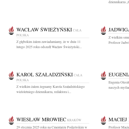
dziennikarza „
WACŁAW ŚWIEŻYŃSKI
JADWIG
CAŁA
POLSKA
Z wielkim smu
Z głębokim żalem zawiadamiamy, że w dniu 11
Profesor Jadwi
lutego 2025 roku odszedł Wacław Świeżyński...
KAROL SZAŁADZIŃSKI
EUGENI
CAŁA
POLSKA
Eugenia Olesiń
Z wielkim żalem żegnamy Karola Szaładzińskiego
naszych myślac
wieloletniego dziennikarza, redaktora i...
WIESŁAW MROWIEC
MACIEJ
KRAKÓW
29 stycznia 2025 roku na Cmentarzu Podgórskim w
Profesor Maci