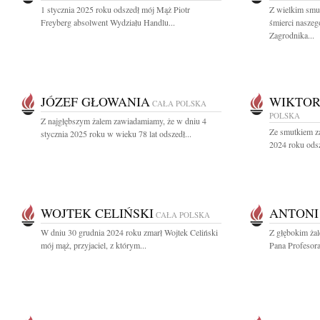
1 stycznia 2025 roku odszedł mój Mąż Piotr
Z wielkim smu
Freyberg absolwent Wydziału Handlu...
śmierci naszeg
Zagrodnika...
JÓZEF GŁOWANIA
WIKTO
CAŁA POLSKA
POLSKA
Z najgłębszym żalem zawiadamiamy, że w dniu 4
Ze smutkiem za
stycznia 2025 roku w wieku 78 lat odszedł...
2024 roku odsz
WOJTEK CELIŃSKI
ANTONI
CAŁA POLSKA
W dniu 30 grudnia 2024 roku zmarł Wojtek Celiński
Z głębokim ża
mój mąż, przyjaciel, z którym...
Pana Profesor