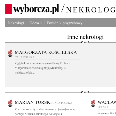
Nekrologi
Odeszli
Poradnik pogrzebowy
Inne nekrologi
MAŁGORZATA KOŚCIELSKA
CAŁA POLSKA
Z głębokim smutkiem żegnam Panią Profesor
Małgorzatę Kościelską moją Mentorkę. Z
wdzięcznością...
MARIAN TURSKI
WACŁAW
CAŁA POLSKA
POLSKA
Z wdzięcznością i żalem żegnamy błogosławionej
Żegnamy Wacła
pamięci Mariana Turskiego Autorytet i...