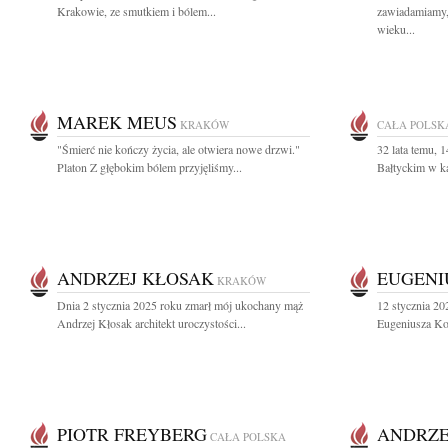
Krakowie, ze smutkiem i bólem...
zawiadamiamy,
wieku...
MAREK MEUS
KRAKÓW
CAŁA POLSK
"Śmierć nie kończy życia, ale otwiera nowe drzwi."
32 lata temu, 
Platon Z głębokim bólem przyjęliśmy...
Bałtyckim w ka
ANDRZEJ KŁOSAK
EUGENI
KRAKÓW
Dnia 2 stycznia 2025 roku zmarł mój ukochany mąż
12 stycznia 20
Andrzej Kłosak architekt uroczystości...
Eugeniusza Koz
PIOTR FREYBERG
ANDRZE
CAŁA POLSKA