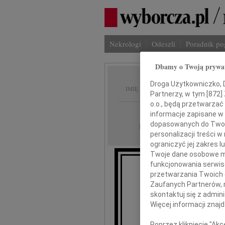
Nekrologi
Odeszli
Poradnik p
Dbamy o Twoją prywa
Krzysz
Droga Użytkowniczko, Dr
IMIĘ I NAZWISKO:
Partnerzy, w tym [
872
]
o.o., będą przetwarzać 
cała Polska
REGION:
informacje zapisane w
dopasowanych do Twoich
28.03.2025
DATA EMISJI:
personalizacji treści 
ograniczyć jej zakres
Twoje dane osobowe mo
funkcjonowania serwisó
przetwarzania Twoich da
30 ma
Zaufanych Partnerów, 
skontaktuj się z admin
Więcej informacji znaj
Poprzez kliknięcie "Ak