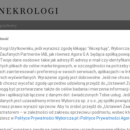
ogrzebowy
tność
Szukaj
tof Kazimierz Misiński
ogi Użytkowniku, jeśli wyrazisz zgodę klikając "Akceptuję", Wyborcza sp
Imię i na
 Zaufanych Partnerów IAB, jak również Agora S.A. będąca spółką powi
Twoje dane osobowe takie jak adresy IP, adresy e-mail czy identyfikato
 tych plikach do celów marketingowych, w szczególności na potrzeby 
 zainteresowań i preferencji w swoich serwisach, aplikacjach i w Int
w nich wyświetlanych. Wyrażenie zgody jest dobrowolne. Jeśli nie chce
INNE NE
 lub chcesz wycofać zgodę uprzednio udzieloną przejdź do „Ustawień
Małgo
gą być przetwarzane także do celów badania i mierzenia informacji
Z głę
w i aplikacji lub łączone z danymi dot. świadczonych Tobie usług. Jeś
Marta
nych jest uzasadniony interes Wyborcza sp. z o.o., jej spółki powiąza
rca 2021 roku odszedł mój Mąż
Z głę
masz prawo wyrazić sprzeciw. Aby to zrobić przejdź do „Ustawień Z
Stani
istratorem – w zależności od zakresu sprzeciwu i podmiotu, wobec któ
Z głę
dziesz w
Polityce Prywatności Wyborcza.pl
i
Polityce Prywatności Agor
Adam 
Zarzą
ceptuję" wyrażasz zgodę na zainstalowanie i przechowywanie plików t