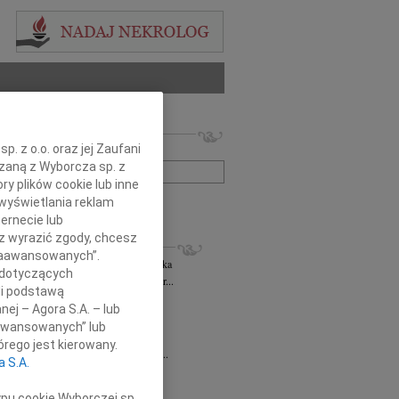
 nekrologów i wspomnień
. z o.o. oraz jej Zaufani
zwisko lub numer ogłoszenia:
ązaną z Wyborcza sp. z
ry plików cookie lub inne
wyświetlania reklam
+ szukanie zaawansowane
ernecie lub
sz wyrazić zgody, chcesz
KROLOGI
 Zaawansowanych”.
rzata Kościelska
06.08.2026
cała Polska
 dotyczących
bokim smutkiem żegnam Panią Profesor...
li podstawą
 Rytel
31.07.2026
cała Polska
nej – Agora S.A. – lub
bokim żalem w sercu żegnamy naszą...
aawansowanych” lub
sław Gomułka
27.07.2026
cała Polska
rego jest kierowany.
bokim żalem przyjęliśmy wiadomość o...
a S.A.
Pilecki
17.07.2026
cała Polska
d Podkarpackiego Stowarzyszenia...
ypu cookie Wyborczej sp.