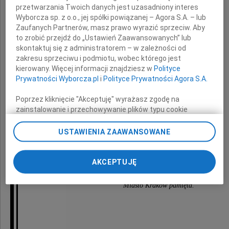
przetwarzania Twoich danych jest uzasadniony interes
Wyborcza sp. z o.o., jej spółki powiązanej – Agora S.A. – lub
17 grudnia 1936 - 21 kwietnia 2025
Zaufanych Partnerów, masz prawo wyrazić sprzeciw. Aby
to zrobić przejdź do „Ustawień Zaawansowanych” lub
skontaktuj się z administratorem – w zależności od
zakresu sprzeciwu i podmiotu, wobec którego jest
kierowany. Więcej informacji znajdziesz w
Polityce
Prywatności Wyborcza.pl
i
Polityce Prywatności Agora S.A.
31. Światowe Dni Młodzieży w Krakowie
Poprzez kliknięcie "Akceptuję" wyrażasz zgodę na
zainstalowanie i przechowywanie plików typu cookie
26-31 lipca 2016
Wyborczej sp. z o. o. jej Zaufanych Partnerów i Agora S.A.
na Twoim urządzeniu końcowym. Możesz też w każdej
USTAWIENIA ZAAWANSOWANE
chwili zmienić swoje preferencje dot. plików cookie,
ponownie wywołując narzędzie do zarządzania Twoimi
preferencjami dot. przetwarzania danych poprzez
AKCEPTUJĘ
odnośnik „Ustawienia prywatności” w stopce serwisu i
przechodząc do sekcji „Ustawienia zaawansowane”.
Miasto Kraków pamięta.
Zmiana ustawień plików cookie możliwa jest także za
pomocą ustawień przeglądarki.
My, nasi Zaufani Partnerzy i Agora S.A. możemy