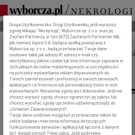
Dbamy o Twoją prywatność
Droga Użytkowniczko, Drogi Użytkowniku, jeśli wyrazisz
Nekrologi
Odeszli
Poradnik pogrzebowy
zgodę klikając "Akceptuję", Wyborcza sp. z o.o. oraz jej
Zaufani Partnerzy, w tym [
872
] Zaufanych Partnerów IAB,
jak również Agora S.A. będąca spółką powiązaną z
Papież Franciszek Papie
Wyborcza sp. z o.o., będą przetwarzać Twoje dane
IMIĘ I NAZWISKO:
osobowe takie jak adresy IP, adresy e-mail czy
identyfikatory plików cookie lub inne informacje zapisane w
cała Polska
tych plikach do celów marketingowych, w szczególności
REGION:
na potrzeby wyświetlania reklam dopasowanych do
24.04.2025
DATA EMISJI:
Twoich zainteresowań i preferencji w swoich serwisach,
aplikacjach i w Internecie lub personalizacji treści w nich
wyświetlanych. Wyrażenie zgody jest dobrowolne. Jeśli nie
chcesz wyrazić zgody, chcesz ograniczyć jej zakres lub
chcesz wycofać zgodę uprzednio udzieloną przejdź do
„Ustawień Zaawansowanych”.
Twoje dane osobowe mogą być przetwarzane także do
celów badania i mierzenia informacji dotyczących
Papież Franciszek
funkcjonowania serwisów i aplikacji lub łączone z danymi
dot. świadczonych Tobie usług. Jeśli podstawą