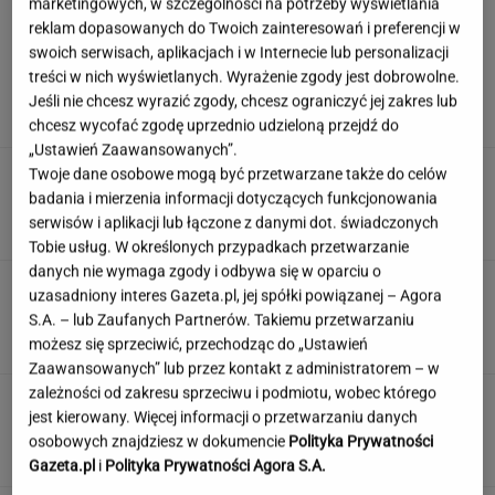
marketingowych, w szczególności na potrzeby wyświetlania
reklam dopasowanych do Twoich zainteresowań i preferencji w
swoich serwisach, aplikacjach i w Internecie lub personalizacji
Szara wielka płyta zniknęła. Tak dziś wygląda
treści w nich wyświetlanych. Wyrażenie zgody jest dobrowolne.
blok z "Alternatyw 4"
Jeśli nie chcesz wyrazić zgody, chcesz ograniczyć jej zakres lub
chcesz wycofać zgodę uprzednio udzieloną przejdź do
„Ustawień Zaawansowanych”.
Tych słów używali nasi dziadkowie, teraz
Twoje dane osobowe mogą być przetwarzane także do celów
niewiele osób je pamięta. A ty?
badania i mierzenia informacji dotyczących funkcjonowania
serwisów i aplikacji lub łączone z danymi dot. świadczonych
Tobie usług. W określonych przypadkach przetwarzanie
danych nie wymaga zgody i odbywa się w oparciu o
Czy Marilyn Monroe przeszła operację
uzasadniony interes Gazeta.pl, jej spółki powiązanej – Agora
plastyczną? Dokumentacja rozwiewa
S.A. – lub Zaufanych Partnerów. Takiemu przetwarzaniu
wątpliwości
możesz się sprzeciwić, przechodząc do „Ustawień
Zaawansowanych” lub przez kontakt z administratorem – w
zależności od zakresu sprzeciwu i podmiotu, wobec którego
To nie droga na skróty. Matka pokazuje, jak
jest kierowany. Więcej informacji o przetwarzaniu danych
naprawdę wygląda edukacja domowa
osobowych znajdziesz w dokumencie
Polityka Prywatności
MATERIAŁ PROMOCYJNY
Gazeta.pl
i
Polityka Prywatności Agora S.A.