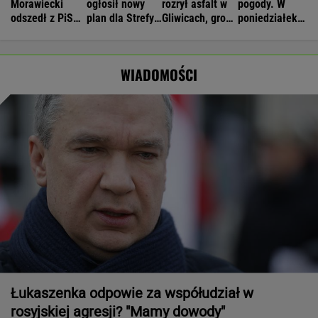
Morawiecki
ogłosił nowy
rozrył asfalt w
pogody. W
odszedł z PiS
plan dla Strefy
Gliwicach, grozi
poniedziałek
na dobre?
Gazy. Netanjahu
więzienie
może nawet
Polacy mają
reaguje
spaść grad
wątpliwości
WIADOMOŚCI
Łukaszenka odpowie za współudział w
rosyjskiej agresji? "Mamy dowody"