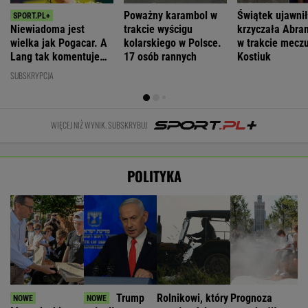
Poważny karambol w
Świątek ujawnił
Niewiadoma jest
trakcie wyścigu
krzyczała Abra
wielka jak Pogacar. A
kolarskiego w Polsce.
w trakcie meczu
Lang tak komentuje
17 osób rannych
Kostiuk
konflikt z zawodniczką
SUBSKRYPCJA
WIĘCEJ NIŻ WYNIK. SUBSKRYBUJ
POLITYKA
Trump
Rolnikowi, który
Prognoza