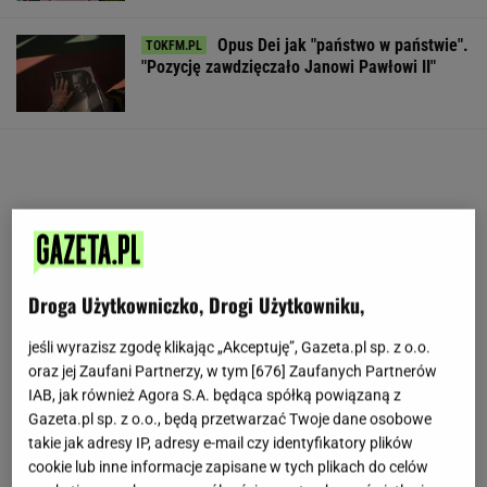
Opus Dei jak "państwo w państwie".
"Pozycję zawdzięczało Janowi Pawłowi II"
Droga Użytkowniczko, Drogi Użytkowniku,
jeśli wyrazisz zgodę klikając „Akceptuję”, Gazeta.pl sp. z o.o.
oraz jej Zaufani Partnerzy, w tym [
676
] Zaufanych Partnerów
IAB, jak również Agora S.A. będąca spółką powiązaną z
Gazeta.pl sp. z o.o., będą przetwarzać Twoje dane osobowe
takie jak adresy IP, adresy e-mail czy identyfikatory plików
cookie lub inne informacje zapisane w tych plikach do celów