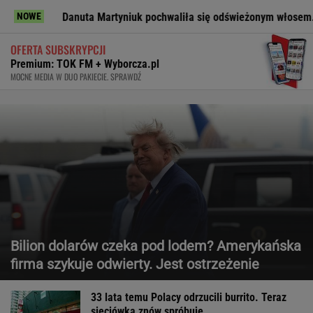
uta Martyniuk pochwaliła się odświeżonym włosem. Stylista stwierdzi
NOWE
OFERTA SUBSKRYPCJI
Premium: TOK FM + Wyborcza.pl
MOCNE MEDIA W DUO PAKIECIE. SPRAWDŹ
Bilion dolarów czeka pod lodem? Amerykańska
firma szykuje odwierty. Jest ostrzeżenie
33 lata temu Polacy odrzucili burrito. Teraz
sieciówka znów spróbuje