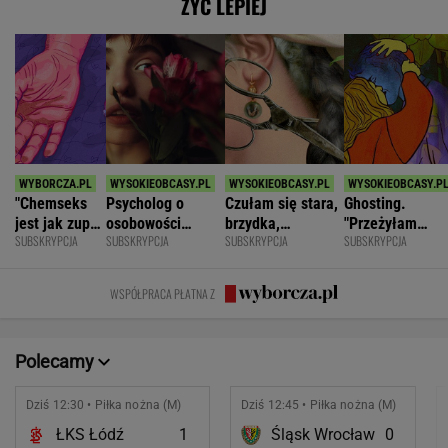
ŻYĆ LEPIEJ
"Chemseks
Psycholog o
Czułam się stara,
Ghosting.
jest jak zupa.
osobowości
brzydka,
"Przeżyłam
SUBSKRYPCJA
SUBSKRYPCJA
SUBSKRYPCJA
SUBSKRYPCJA
Nażresz się,
narcystycznej:
niepotrzebna.
najpiękniejszy
za chwilę
Albo król świata,
Mąż zostawił
weekend. Zalicz
znów jesteś
albo do niczego
mnie dla młodszej
mnie i znikł"
WSPÓŁPRACA PŁATNA Z
głodny"
Polecamy
Dziś 12:30 • Piłka nożna (M)
Dziś 12:45 • Piłka nożna (M)
ŁKS Łódź
1
Śląsk Wrocław
0