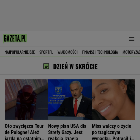
NAJPOPULARNIEJSZE
SPORT.PL
WIADOMOŚCI
FINANSE I TECHNOLOGIA
MOTORYZA
DZIEŃ W SKRÓCIE
Oto zwycięzca Tour
Nowy plan USA dla
Miss walczy o życie
de Pologne! Ależ
Strefy Gazy. Jest
po tragicznym
jazda na ostatnim
reakcja Izraela
wypadku. Potrącił ją