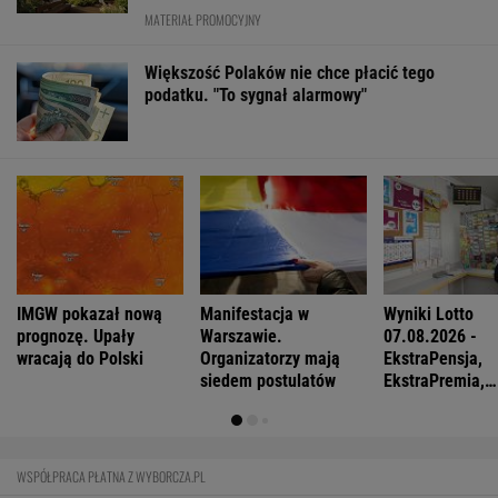
MATERIAŁ PROMOCYJNY
Większość Polaków nie chce płacić tego
podatku. "To sygnał alarmowy"
IMGW pokazał nową
Manifestacja w
Wyniki Lotto
prognozę. Upały
Warszawie.
07.08.2026 -
wracają do Polski
Organizatorzy mają
EkstraPensja,
siedem postulatów
EkstraPremia,
EuroJackpot, K
MiniLotto, Mult
WSPÓŁPRACA PŁATNA Z WYBORCZA.PL