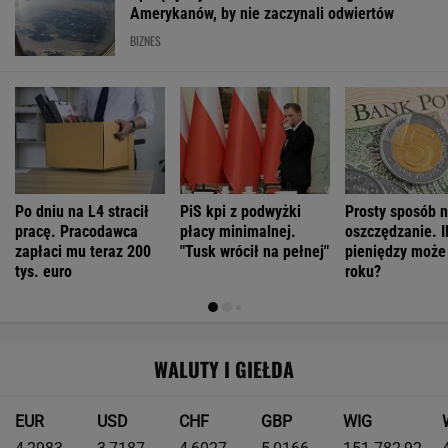
Amerykanów, by nie zaczynali odwiertów
BIZNES
Po dniu na L4 stracił
PiS kpi z podwyżki
Prosty sposób 
pracę. Pracodawca
płacy minimalnej.
oszczędzanie. I
zapłaci mu teraz 200
"Tusk wrócił na pełnej"
pieniędzy może
tys. euro
roku?
WALUTY I GIEŁDA
EUR
USD
CHF
GBP
WIG