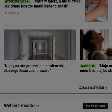
"Patrz w talerz, a nie w cycki".
Jak długo jeszcze matki będą to znosić
SUBSKRYPCJA
"Nigdy na sto procent nie dowiem się,
"Moja ma
dlaczego Zosia zachorowała"
mieć 3 dzieci, bo st
ZOBACZ WSZYSTKIE
Wybierz miasto
PEŁNA POGODA