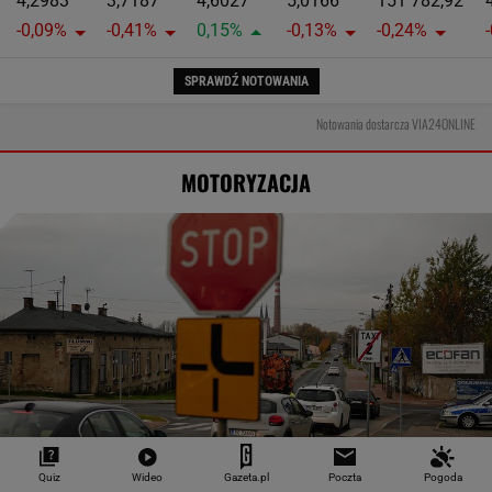
4,2983
3,7187
4,6027
5,0166
151 782,92
-0,09%
-0,41%
0,15%
-0,13%
-0,24%
SPRAWDŹ NOTOWANIA
Notowania dostarcza VIA24ONLINE
MOTORYZACJA
Quiz
Wideo
Gazeta.pl
Poczta
Pogoda