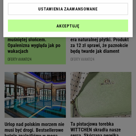
USTAWIENIA ZAAWANSOWANE
AKCEPTUJĘ
Ten olejek daje efekt skóry
Koniec z hybrydami, nadchodzi
muśniętej słońcem.
era naturalnej płytki. Produkt
Opalenizna wygląda jak po
za 12 zł sprawi, że paznokcie
wakacjach
będą twarde jak diament
OFERTY AVANTI24
OFERTY AVANTI24
Ta pistacjowa torebka
Urlop nad polskim morzem nie
WITTCHEN skradła nasze
musi być drogi. Bestsellerowe
serca. Skórzana perełka
hotele znaleźliśmy w mega