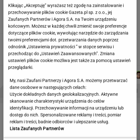
Siedem lat gehenny. "Spłacamy
Klikając „Akceptuję” wyrażasz też zgodę na zainstalowanie i
kredyty za mieszkania, w których mieszkają
przechowywanie plików cookie Gazeta.pl sp. z o.o., jej
ludzie dewelopera"
Zaufanych Partnerów i Agora S.A. na Twoim urządzeniu
końcowym. Możesz w każdej chwili zmienić swoje preferencje
SUBSKRYPCJA
dotyczące plików cookie, wywołując narzędzie do zarządzania
twoimi preferencjami dot. przetwarzania danych poprzez
Ciągnie cię do niedostępnych osób?
odnośnik „Ustawienia prywatności ” w stopce serwisu i
Psychologia mówi o powodach
przechodząc do „Ustawień Zaawansowanych”. Zmiana
ustawień plików cookie możliwa jest także za pomocą ustawień
przeglądarki.
MICHAŁ
MICHAŁ
MACIEK
MARCIN
Autorzy:
KIEDROWSKI
TRELA
KUCHARCZYK
KOZŁOWSKI
My, nasi Zaufani Partnerzy i Agora S.A. możemy przetwarzać
dane osobowe w następujących celach:
PROBLEMY POLSKICH SIATKARZY
ZNAK Z '30'
WISŁAWA SZYMBORSKA
Użycie dokładnych danych geolokalizacyjnych. Aktywne
skanowanie charakterystyki urządzenia do celów
identyfikacji. Przechowywanie informacji na urządzeniu lub
LETNIE OKAZJE
dostęp do nich. Spersonalizowane reklamy i treści, pomiar
reklam i treści, badnie odbiorców i ulepszanie usług.
Lista Zaufanych Partnerów