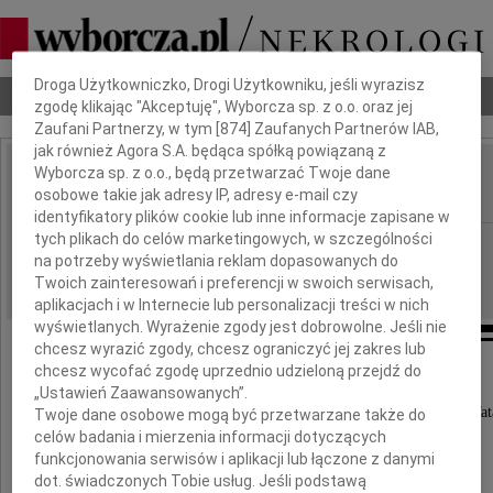
Dbamy o Twoją prywatność
Droga Użytkowniczko, Drogi Użytkowniku, jeśli wyrazisz
Nekrologi
Odeszli
Poradnik pogrzebowy
zgodę klikając "Akceptuję", Wyborcza sp. z o.o. oraz jej
Zaufani Partnerzy, w tym [
874
] Zaufanych Partnerów IAB,
jak również Agora S.A. będąca spółką powiązaną z
Wyborcza sp. z o.o., będą przetwarzać Twoje dane
Ryszard Janaszek
osobowe takie jak adresy IP, adresy e-mail czy
IMIĘ I NAZWISKO:
identyfikatory plików cookie lub inne informacje zapisane w
tych plikach do celów marketingowych, w szczególności
Warszawa, cała Polska
REGION:
na potrzeby wyświetlania reklam dopasowanych do
30.04.2025
DATA EMISJI:
Twoich zainteresowań i preferencji w swoich serwisach,
aplikacjach i w Internecie lub personalizacji treści w nich
wyświetlanych. Wyrażenie zgody jest dobrowolne. Jeśli nie
chcesz wyrazić zgody, chcesz ograniczyć jej zakres lub
chcesz wycofać zgodę uprzednio udzieloną przejdź do
Z głębokim smutkiem zawiadamiamy,
„Ustawień Zaawansowanych”.
że 28 kwietnia 2025 r. odszedł nasz ukochany Tat
Twoje dane osobowe mogą być przetwarzane także do
celów badania i mierzenia informacji dotyczących
funkcjonowania serwisów i aplikacji lub łączone z danymi
dot. świadczonych Tobie usług. Jeśli podstawą