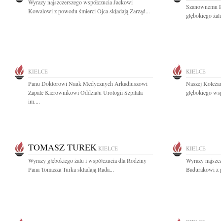
Wyrazy najszczerszego współczucia Jackowi
Szanownemu P
Kowalowi z powodu śmierci Ojca składają Zarząd...
głębokiego żal
KIELCE
KIELCE
Panu Doktorowi Nauk Medycznych Arkadiuszowi
Naszej Koleża
Zapale Kierownikowi Oddziału Urologii Szpitala
głębokiego wsp
im....
TOMASZ TUREK
KIELCE
KIELCE
Wyrazy głębokiego żalu i współczucia dla Rodziny
Wyrazy najszc
Pana Tomasza Turka składają Rada...
Badurakowi z p