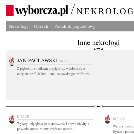
Nekrologi
Odeszli
Poradnik pogrzebowy
Inne nekrologi
JAN PACŁAWSKI
KIELCE
Z głębokim smutkiem przyjęliśmy wiadomość o
odejściu prof. dr hab. Jana Pacławskiego profesora...
KIELCE
KIELCE
Wyrazy najgłębszego współczucia i słowa otuchy z
Wyrazy najszc
powodu śmieci Mamy Profesor Beacie...
Rynce z powodu