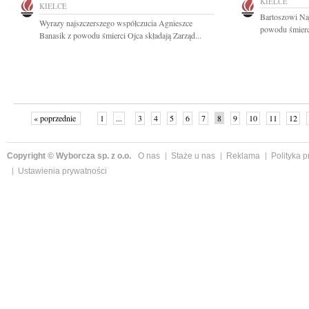
KIELCE
KIELCE
Bartoszowi Na
Wyrazy najszczerszego współczucia Agnieszce
powodu śmierci 
Banasik z powodu śmierci Ojca składają Zarząd...
« poprzednie
1
...
3
4
5
6
7
8
9
10
11
12
Copyright © Wyborcza sp. z o.o.
O nas
Staże u nas
Reklama
Polityka 
Ustawienia prywatności