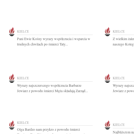
KIELCE
KIELCE
Pani Ewie Kośny wyrazy współczucia i wsparcia w
Z wielkim żal
trudnych chwilach po śmierci Taty...
naszego Koleg
KIELCE
KIELCE
Wyrazy najszczerszego współczucia Barbarze
Wyrazy najszc
Jewiarz z powodu śmierci Męża składają Zarząd...
Jewiarz z powo
KIELCE
KIELCE
Olga Bardzo nam przykro z powodu śmierci
Najbliższym n