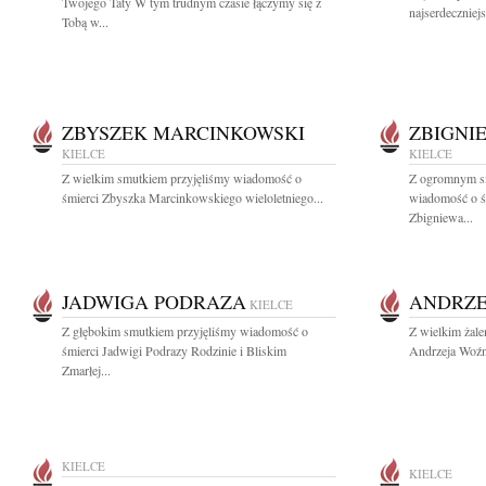
Twojego Taty W tym trudnym czasie łączymy się z
najserdeczniej
Tobą w...
ZBYSZEK MARCINKOWSKI
ZBIGNI
KIELCE
KIELCE
Z wielkim smutkiem przyjęliśmy wiadomość o
Z ogromnym sm
śmierci Zbyszka Marcinkowskiego wieloletniego...
wiadomość o ś
Zbigniewa...
JADWIGA PODRAZA
ANDRZE
KIELCE
Z głębokim smutkiem przyjęliśmy wiadomość o
Z wielkim żale
śmierci Jadwigi Podrazy Rodzinie i Bliskim
Andrzeja Woźni
Zmarłej...
KIELCE
KIELCE