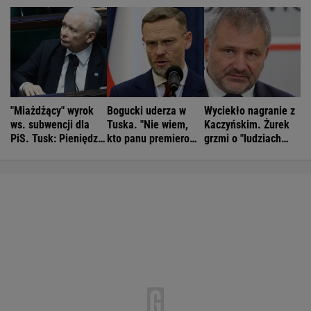
"Miażdżący" wyrok
Bogucki uderza w
Wyciekło nagranie z
ws. subwencji dla
Tuska. "Nie wiem,
Kaczyńskim. Żurek
PiS. Tusk: Pieniędzy
kto panu premierowi
grzmi o "ludziach
nie będzie
podpowiada"
Ziobry"