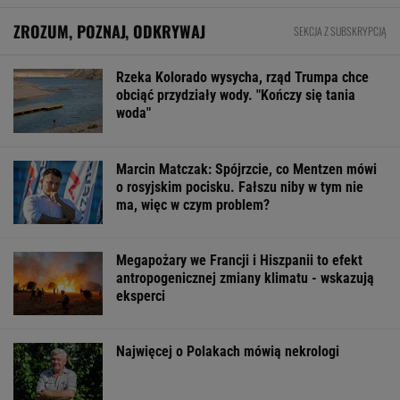
W USA szykują przepis, który może zmienić
zasady zakupów w sklepach
BIZNES
Jakość energii elektrycznej w przemyśle -
klucz do niezawodności maszyn i urządzeń
MATERIAŁ PROMOCYJNY