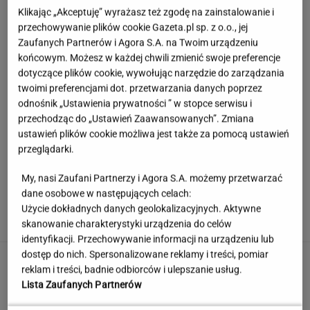
Klikając „Akceptuję” wyrażasz też zgodę na zainstalowanie i
przechowywanie plików cookie Gazeta.pl sp. z o.o., jej
Zaufanych Partnerów i Agora S.A. na Twoim urządzeniu
końcowym. Możesz w każdej chwili zmienić swoje preferencje
dotyczące plików cookie, wywołując narzędzie do zarządzania
twoimi preferencjami dot. przetwarzania danych poprzez
odnośnik „Ustawienia prywatności ” w stopce serwisu i
przechodząc do „Ustawień Zaawansowanych”. Zmiana
ustawień plików cookie możliwa jest także za pomocą ustawień
przeglądarki.
My, nasi Zaufani Partnerzy i Agora S.A. możemy przetwarzać
Sprawdzili biżuterię. Normy bezpieczeństwa
dane osobowe w następujących celach:
przekroczono setki razy
Użycie dokładnych danych geolokalizacyjnych. Aktywne
skanowanie charakterystyki urządzenia do celów
identyfikacji. Przechowywanie informacji na urządzeniu lub
dostęp do nich. Spersonalizowane reklamy i treści, pomiar
Jerzy Zięba w Kancelarii Prezydenta.
reklam i treści, badnie odbiorców i ulepszanie usług.
"Fantastyczne spotkanie"
Lista Zaufanych Partnerów