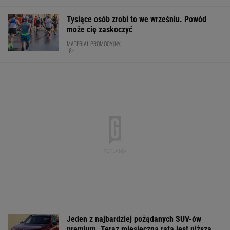
Jeden z najbardziej pożądanych SUV-ów
premium. Teraz miesięczna rata jest niższa,
niż myślisz!
MATERIAŁ PROMOCYJNY
Dwa sety morderczej walki Linette. Tak
zagrała w Toronto
TENIS
Prawdziwa bomba dla kibiców. Oto co trafi do
otwartej telewizji
Tichonow grzmi: Z Polakami należy postąpić
dokładnie tak samo
SIATKÓWKA