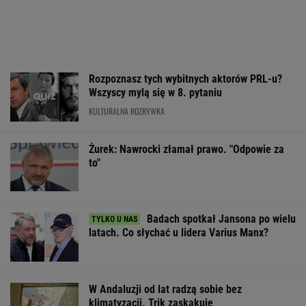
Żurek: Nawrocki złamał prawo. "Odpowie za
to"
Badach spotkał Jansona po wielu
latach. Co słychać u lidera Varius Manx?
W Andaluzji od lat radzą sobie bez
klimatyzacji. Trik zaskakuje
Potężne straty w Rosji. Ukraina obrała za cel
magazyny internetowego giganta
BIZNES
PRM przecenia klapki Birkenstock. Łososiowe