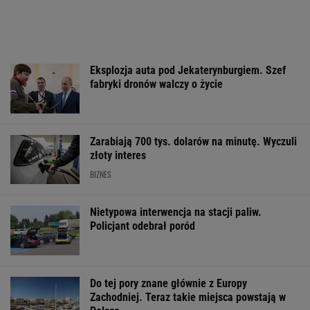
Chiny odpowiadają
Chcieli mieć pamiątkę
Tragedia w
USA. "Nie mamy
z polsko-rosyjskiej
Wielkopolsce. 
innego wyjścia"
granicy. Niemieccy
13-latkowie uto
turyści słono za to
jeziorze
zapłacili
WSPÓŁPRACA PŁATNA Z WYBORCZA.PL
ZROZUM, POZNAJ, ODKRYWAJ
SEKCJA Z SUBSKRYPCJĄ
Rzeka Kolorado wysycha, rząd Trumpa chce
obciąć przydziały wody. "Kończy się tania
woda"