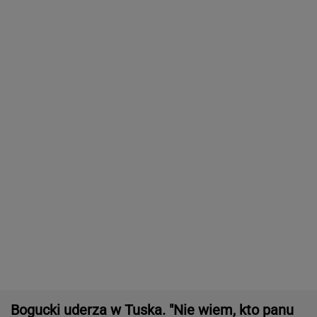
Bogucki uderza w Tuska. "Nie wiem, kto panu
premierowi podpowiada"
Sprawa nagrania z Kaczyńskim. Żurek
poruszył temat ludzi Ziobry
"MAGA Barbie" znów wstrząsnęła Ameryką.