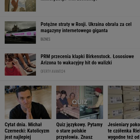
Arizona to wakacyjny hit do walizki
OFERTY AVANTI24
Cytat dnia. Michał
Quiz językowy. Pytamy
Jesieniary pok
Czernecki: Katolicyzm
o stare polskie
te czółenka Rie
jest najlepiej
przysłowia. Znasz
wygodne też od
wymyślonym
wszystkie?
Lasockiego
interesem...
ŻYĆ LEPIEJ