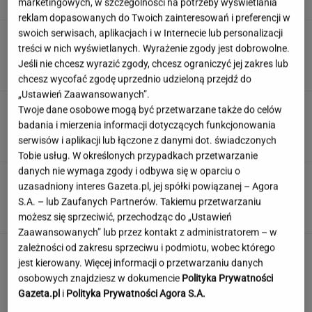
marketingowych, w szczególności na potrzeby wyświetlania
SUBSKRYPCJA
reklam dopasowanych do Twoich zainteresowań i preferencji w
swoich serwisach, aplikacjach i w Internecie lub personalizacji
Śmierć Marii Zięby w "Na Wspólnej" to
treści w nich wyświetlanych. Wyrażenie zgody jest dobrowolne.
ponury żart. Scenarzysta popłynął
Jeśli nie chcesz wyrazić zgody, chcesz ograniczyć jej zakres lub
ZUZANNA KWASEK
chcesz wycofać zgodę uprzednio udzieloną przejdź do
„Ustawień Zaawansowanych”.
Sensacyjne odkrycie w Gdańsku. Pod "Misiem"
Twoje dane osobowe mogą być przetwarzane także do celów
czekał historyczny skarb
badania i mierzenia informacji dotyczących funkcjonowania
serwisów i aplikacji lub łączone z danymi dot. świadczonych
Tobie usług. W określonych przypadkach przetwarzanie
danych nie wymaga zgody i odbywa się w oparciu o
Angelina Jolie pod presją. Brad Pitt domaga
uzasadniony interes Gazeta.pl, jej spółki powiązanej – Agora
się ujawnienia dokumentów
S.A. – lub Zaufanych Partnerów. Takiemu przetwarzaniu
możesz się sprzeciwić, przechodząc do „Ustawień
Zaawansowanych” lub przez kontakt z administratorem – w
zależności od zakresu sprzeciwu i podmiotu, wobec którego
jest kierowany. Więcej informacji o przetwarzaniu danych
osobowych znajdziesz w dokumencie
Polityka Prywatności
Gazeta.pl
i
Polityka Prywatności Agora S.A.