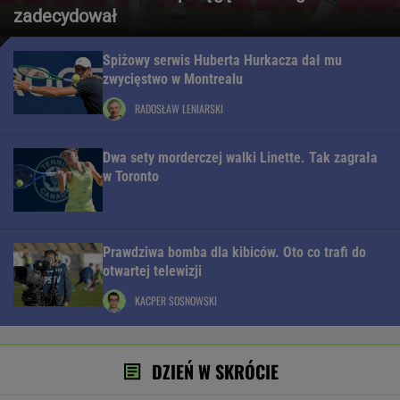
zadecydował
Spiżowy serwis Huberta Hurkacza dał mu
zwycięstwo w Montrealu
RADOSŁAW LENIARSKI
Dwa sety morderczej walki Linette. Tak zagrała
w Toronto
Prawdziwa bomba dla kibiców. Oto co trafi do
otwartej telewizji
KACPER SOSNOWSKI
DZIEŃ W SKRÓCIE