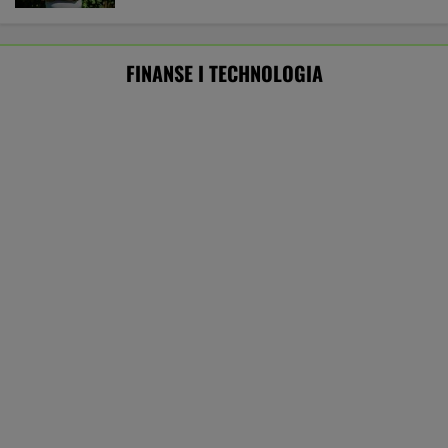
Bon senioralny coraz bliżej. Kto może go
otrzymać? Znamy szczegóły
BIZNES
ZUS skonfiskował Tomaszowi