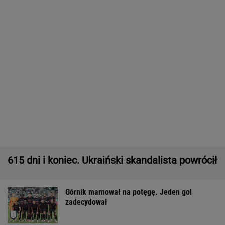
zadecydował
Tysiące osób zrobi to we wrześniu. Powód
może cię zaskoczyć
MATERIAŁ PROMOCYJNY,
18+