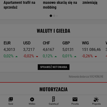
Warszawa podjęła decyzję. Kolejne dzielnice z
płatnymi parkingami
MOTO NEWS
Szczegół zdradza fałszywy dokument.
Służby nie mają już z tym problemu
MOTO NEWS
Quiz
Wideo
Gazeta.pl
Poczta
Pogoda