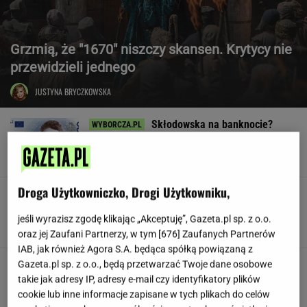
Grzmią, że "1670" niszczy skansen. Krytycy nie
przewidzieli jednego
JUSTYNA BRYCZKOWSKA
Skłodowska na banknocie?
Zadecydowała interwencja polskiego ministra
SUBSKRYPCJA
Droga Użytkowniczko, Drogi Użytkowniku,
W USA szykują przepis, który może zmienić
zasady zakupów w sklepach
jeśli wyrazisz zgodę klikając „Akceptuję”, Gazeta.pl sp. z o.o.
oraz jej Zaufani Partnerzy, w tym [
676
] Zaufanych Partnerów
IAB, jak również Agora S.A. będąca spółką powiązaną z
Huczne świętowanie, a potem
Gazeta.pl sp. z o.o., będą przetwarzać Twoje dane osobowe
perturbacje. Polacy zapamiętają ten wyjazd na
takie jak adresy IP, adresy e-mail czy identyfikatory plików
długo
cookie lub inne informacje zapisane w tych plikach do celów