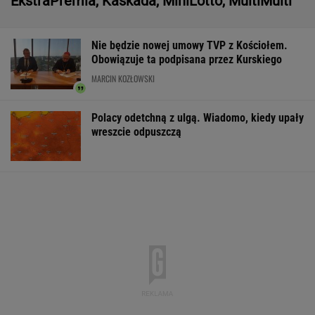
Zarabiają 700 tys. dolarów na minutę. Wyczuli
złoty interes
BIZNES
Nietypowa interwencja na stacji paliw.
Policjant odebrał poród
Do tej pory znane głównie z Europy
Zachodniej. Teraz takie miejsca powstają w
Polsce
MATERIAŁ PROMOCYJNY
Koszmar trzech szczeniąt pod Ciechanowem.
Policja szuka sprawcy