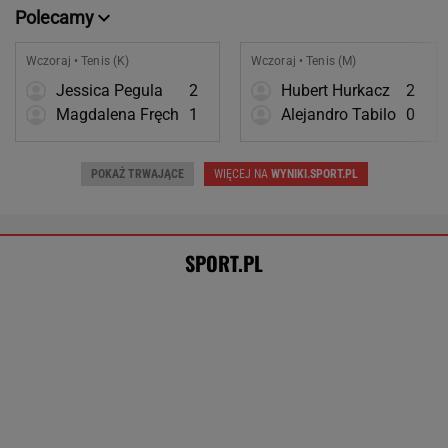
SPORT.PL
615 dni i koniec. Ukraiński skandalista powrócił
Górnik marnował na potęgę. Jeden gol