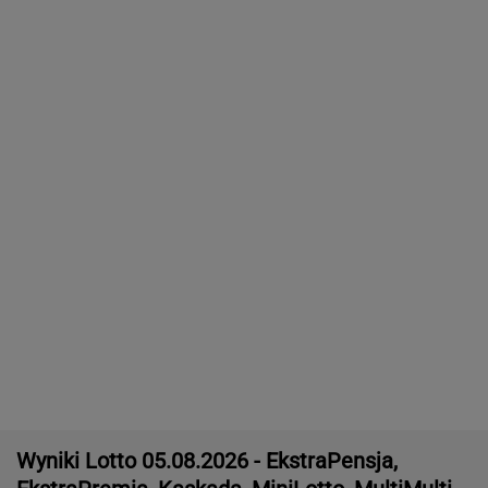
Polacy odetchną z ulgą. Wiadomo, kiedy upały
wreszcie odpuszczą
Eksplozja auta pod Jekaterynburgiem. Szef
fabryki dronów walczy o życie