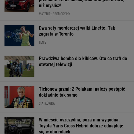
W mieście oszczędna, poza nim wygodna.
Toyota Yaris Cross Hybrid dobrze odnajduje
się w obu rolach
MATERIAŁ PROMOCYJNY
Spiżowy serwis Huberta Hurkacza dał mu
zwycięstwo w Montrealu
RADOSŁAW LENIARSKI
Jest potwierdzenie!
Szczęsny dotrzymuje
Eksperci mówią
Maciusiak podjął
słowa. Tak piszą o nim
jednym głosem
decyzję ws. Tomasiaka
Hiszpanie po
porażce Górnika
wyjeździe Barcelony
LE