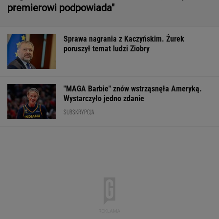
Wystarczyło jedno zdanie
SUBSKRYPCJA
Rozpoznasz tych wybitnych aktorów PRL-u?
Wszyscy mylą się w 8. pytaniu
KULTURALNA ROZRYWKA