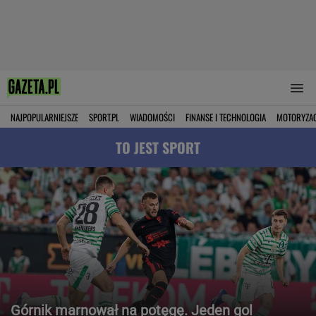
NAJPOPULARNIEJSZE
SPORT.PL
WIADOMOŚCI
FINANSE I TECHNOLOGIA
MOTORYZA
TO JEST SPORT
Górnik marnował na potęgę. Jeden gol