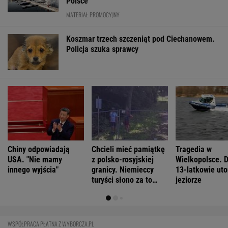
Marcin Matczak: Spójrzcie, co Mentzen mówi
o rosyjskim pocisku. Fałszu niby w tym nie
ma, więc w czym problem?
Megapożary we Francji i Hiszpanii to efekt
antropogenicznej zmiany klimatu - wskazują
eksperci
Najwięcej o Polakach mówią nekrologi
FINANSE I TECHNOLOGIA