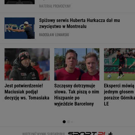
WIĘCEJ NIŻ WYNIK. SUBSKRYBUJ
POLITYKA
Sprawa
Bogucki uderza
Zwrot ws.
Wyrok ws.
nagrania z
w Tuska. "Nie
Patriotów dla
subwencji dla
Kaczyńskim.
wiem, kto panu
Ukrainy?
PiS. Tusk: Dla
Żurek poruszył
premierowi
Reuters:
przekręciarzy
temat ludzi
podpowiada"
Rozważane są
pieniędzy nie
Ziobry
trzy możliwości
będzie
WIADOMOŚCI