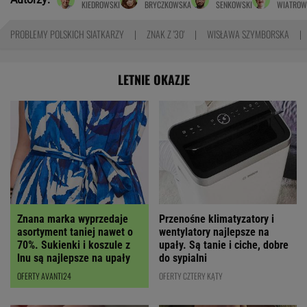
KIEDROWSKI
BRYCZKOWSKA
SENKOWSKI
WIATROW
PROBLEMY POLSKICH SIATKARZY
ZNAK Z '30'
WISŁAWA SZYMBORSKA
LETNIE OKAZJE
Znana marka wyprzedaje
Przenośne klimatyzatory i
asortyment taniej nawet o
wentylatory najlepsze na
70%. Sukienki i koszule z
upały. Są tanie i ciche, dobre
lnu są najlepsze na upały
do sypialni
OFERTY AVANTI24
OFERTY CZTERY KĄTY