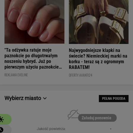
"Ta odżywka ratuje moje
Najwygodniejsze klapki na
paznokcie po długotrwałym
świecie? Niemieckiej marki na
noszeniu hybryd. Już po
korku - teraz są z ogromnym
pierwszym użyciu paznokcie
RABATEM!
są utwardzone"
REKLAMA EVELINE
OFERTY AVANTI24
Wybierz miasto
PEŁNA POGODA
Załaduj ponownie
Jakość powietrza:
-