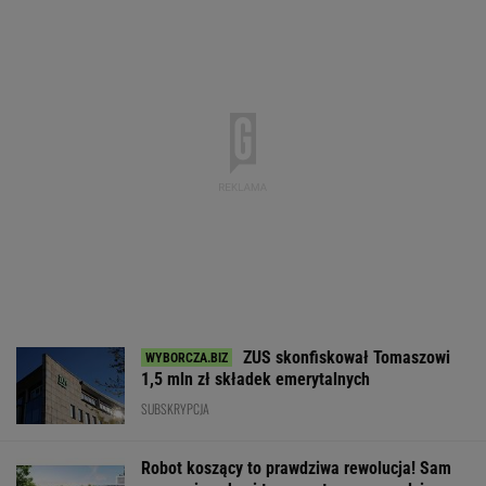
James Bond rozsławił
Gigantyczny wzrost
Twoja szafa mo
to miejsce.
donosów. Pracownicy
truć. Nowe prze
Apartament trafił na
masowo skarżą się na
zmieniają
sprzedaż
mobbing
WALUTY I GIEŁDA
EUR
USD
CHF
GBP
WIG
4,3013
3,7217
4,6167
5,0131
151 086,46
0,02%
-0,02%
0,12%
0,01%
-0,26%
SPRAWDŹ NOTOWANIA
Notowania dostarcza VIA24ONLINE