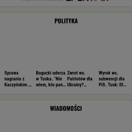
Wyniki Lotto 05.08.2026 - EkstraPensja,
EkstraPremia, Kaskada, MiniLotto, MultiMulti
Nie będzie nowej umowy TVP z Kościołem.
Obowiązuje ta podpisana przez Kurskiego
MARCIN KOZŁOWSKI