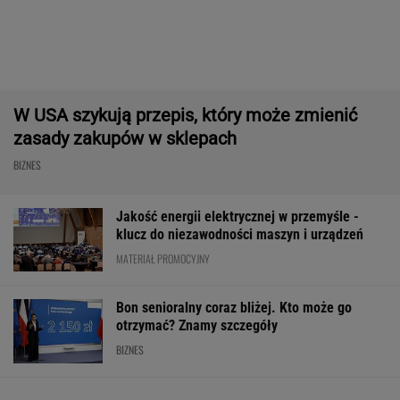
1,5 mln zł składek emerytalnych
SUBSKRYPCJA
Robot koszący to prawdziwa rewolucja! Sam
precyzyjne skosi trawę, a ty zaoszczędzisz
czas
REKLAMA CENEO
Polski gigant odzieżowy wydał stanowcze
oświadczenie. "Nieprawdziwe informacje"
BIZNES
Milionowa kara dla producenta Oleju
Kujawskiego. UOKiK wziął w obronę rolników
BIZNES