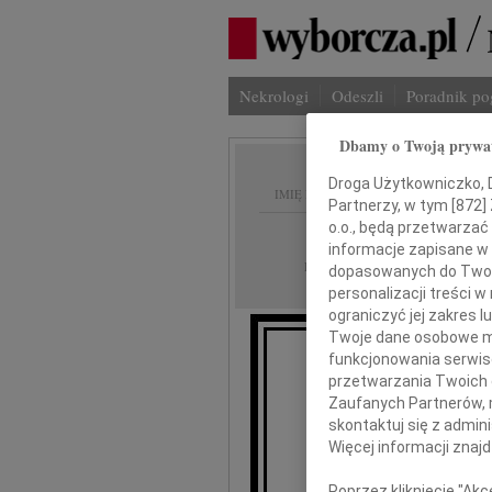
Nekrologi
Odeszli
Poradnik p
Dbamy o Twoją prywa
Droga Użytkowniczko, Dr
IMIĘ I NAZWISKO:
Partnerzy, w tym [
872
]
o.o., będą przetwarzać 
Kielce
REGION:
informacje zapisane w
18.06.2021
DATA EMISJI:
dopasowanych do Twoich
personalizacji treści 
ograniczyć jej zakres
Twoje dane osobowe mo
funkcjonowania serwisó
przetwarzania Twoich da
Zaufanych Partnerów, 
skontaktuj się z admin
D
Więcej informacji znaj
Poprzez kliknięcie "Ak
wyrazy głęb