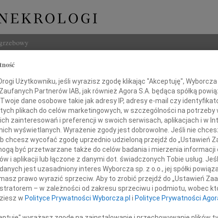
ogrzebowy
tność
Szukaj
ogi Użytkowniku, jeśli wyrazisz zgodę klikając "Akceptuję", Wyborcza sp
Imię i na
 Zaufanych Partnerów IAB, jak również Agora S.A. będąca spółką powi
Twoje dane osobowe takie jak adresy IP, adresy e-mail czy identyfikato
 tych plikach do celów marketingowych, w szczególności na potrzeby 
 zainteresowań i preferencji w swoich serwisach, aplikacjach i w Int
w nich wyświetlanych. Wyrażenie zgody jest dobrowolne. Jeśli nie chce
INNE NE
 lub chcesz wycofać zgodę uprzednio udzieloną przejdź do „Ustawień
Bożen
gą być przetwarzane także do celów badania i mierzenia informacji
Drogi
w i aplikacji lub łączone z danymi dot. świadczonych Tobie usług. Jeś
20.0
nych jest uzasadniony interes Wyborcza sp. z o.o., jej spółki powiąza
Naszej Koleżance
Z głę
masz prawo wyrazić sprzeciw. Aby to zrobić przejdź do „Ustawień Z
Damia
istratorem – w zależności od zakresu sprzeciwu i podmiotu, wobec któ
ianie Szwagrzyk
Z głę
dziesz w
Polityce Prywatności Wyborcza.pl
i
Polityce Prywatności Agor
Emili
"Nie 
ceptuję" wyrażasz zgodę na zainstalowanie i przechowywanie plików t
okiego współczucia i słowa wsparcie