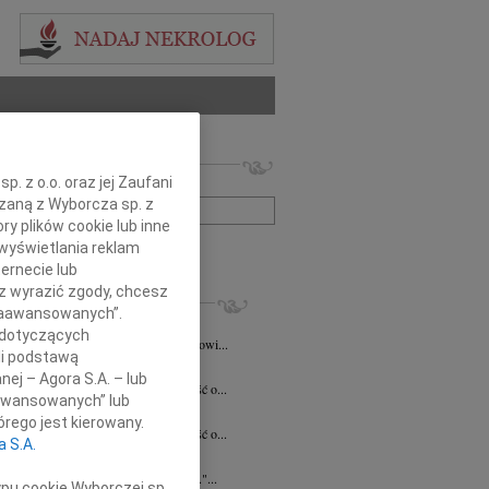
 nekrologów i wspomnień
. z o.o. oraz jej Zaufani
zwisko lub numer ogłoszenia:
ązaną z Wyborcza sp. z
ry plików cookie lub inne
wyświetlania reklam
+ szukanie zaawansowane
ernecie lub
sz wyrazić zgody, chcesz
KROLOGI
 Zaawansowanych”.
a Szostakiewicz
20.07.2026
Kielce
 dotyczących
emu Koledze Panu Notariuszowi Piotrowi...
li podstawą
5.2026
Kielce
nej – Agora S.A. – lub
bokim smutkiem przyjęliśmy wiadomość o...
aawansowanych” lub
n Pełka
15.04.2026
Kielce
rego jest kierowany.
bokim smutkiem przyjęliśmy wiadomość o...
a S.A.
a Czekaj
30.03.2026
Kielce
umiera ten, kto trwa w pamięci żywych."...
ypu cookie Wyborczej sp.