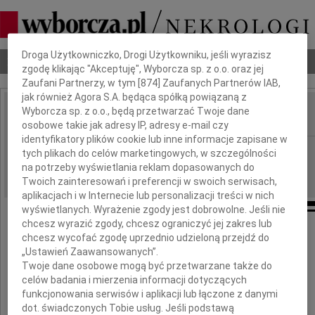
Dbamy o Twoją prywatność
Droga Użytkowniczko, Drogi Użytkowniku, jeśli wyrazisz
Nekrologi
Odeszli
Poradnik pogrzebowy
zgodę klikając "Akceptuję", Wyborcza sp. z o.o. oraz jej
Zaufani Partnerzy, w tym [
874
] Zaufanych Partnerów IAB,
jak również Agora S.A. będąca spółką powiązaną z
Wyborcza sp. z o.o., będą przetwarzać Twoje dane
IMIĘ I NAZWISKO:
osobowe takie jak adresy IP, adresy e-mail czy
identyfikatory plików cookie lub inne informacje zapisane w
Kielce
REGION:
tych plikach do celów marketingowych, w szczególności
na potrzeby wyświetlania reklam dopasowanych do
25.06.2021
DATA EMISJI:
Twoich zainteresowań i preferencji w swoich serwisach,
aplikacjach i w Internecie lub personalizacji treści w nich
wyświetlanych. Wyrażenie zgody jest dobrowolne. Jeśli nie
chcesz wyrazić zgody, chcesz ograniczyć jej zakres lub
Szanownemu Panu
chcesz wycofać zgodę uprzednio udzieloną przejdź do
„Ustawień Zaawansowanych”.
Piotrowi Hnidanowi
Twoje dane osobowe mogą być przetwarzane także do
celów badania i mierzenia informacji dotyczących
funkcjonowania serwisów i aplikacji lub łączone z danymi
wyrazy głębokiego żalu i współczucia
dot. świadczonych Tobie usług. Jeśli podstawą
z powodu śmierci