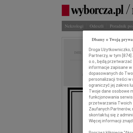
Nekrologi
Odeszli
Poradnik p
Dbamy o Twoją prywa
Zbysze
Droga Użytkowniczko, Dr
IMIĘ I NAZWISKO:
Partnerzy, w tym [
874
]
o.o., będą przetwarzać 
Kielce
REGION:
informacje zapisane w
dopasowanych do Twoich
23.07.2021
DATA EMISJI:
personalizacji treści 
ograniczyć jej zakres
Twoje dane osobowe mo
funkcjonowania serwisó
przetwarzania Twoich da
Z wielkim smu
Zaufanych Partnerów, 
skontaktuj się z admin
Więcej informacji znaj
Zbyszk
Poprzez kliknięcie "Ak