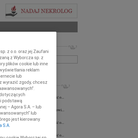
 nekrologów i wspomnień
. z o.o. oraz jej Zaufani
zwisko lub numer ogłoszenia:
ązaną z Wyborcza sp. z
ry plików cookie lub inne
wyświetlania reklam
+ szukanie zaawansowane
ernecie lub
sz wyrazić zgody, chcesz
KROLOGI
 Zaawansowanych”.
acławski
07.08.2026
Kielce
 dotyczących
bokim smutkiem przyjęliśmy wiadomość o...
li podstawą
a Szostakiewicz
20.07.2026
Kielce
nej – Agora S.A. – lub
emu Koledze Panu Notariuszowi Piotrowi...
aawansowanych” lub
5.2026
Kielce
rego jest kierowany.
bokim smutkiem przyjęliśmy wiadomość o...
a S.A.
n Pełka
15.04.2026
Kielce
bokim smutkiem przyjęliśmy wiadomość o...
ypu cookie Wyborczej sp.