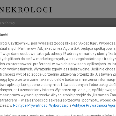
ogrzebowy
tność
Szukaj
k Marcinkowski
ogi Użytkowniku, jeśli wyrazisz zgodę klikając "Akceptuję", Wyborcza sp
Imię i na
 Zaufanych Partnerów IAB, jak również Agora S.A. będąca spółką powi
Twoje dane osobowe takie jak adresy IP, adresy e-mail czy identyfikato
 tych plikach do celów marketingowych, w szczególności na potrzeby 
 zainteresowań i preferencji w swoich serwisach, aplikacjach i w Int
w nich wyświetlanych. Wyrażenie zgody jest dobrowolne. Jeśli nie chce
INNE NE
 lub chcesz wycofać zgodę uprzednio udzieloną przejdź do „Ustawień
Jan P
gą być przetwarzane także do celów badania i mierzenia informacji
Z głę
w i aplikacji lub łączone z danymi dot. świadczonych Tobie usług. Jeś
Bożen
nych jest uzasadniony interes Wyborcza sp. z o.o., jej spółki powiąza
tkiem przyjęliśmy wiadomość o śmierci
Drogi
masz prawo wyrazić sprzeciw. Aby to zrobić przejdź do „Ustawień Z
20.0
istratorem – w zależności od zakresu sprzeciwu i podmiotu, wobec któ
Z głę
dziesz w
Polityce Prywatności Wyborcza.pl
i
Polityce Prywatności Agor
a Marcinkowskiego
Damia
Z głę
ceptuję" wyrażasz zgodę na zainstalowanie i przechowywanie plików t