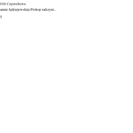
.2026
Częstochowa
oannie Jędrzejowskiej-Prokop radczyni...
ej