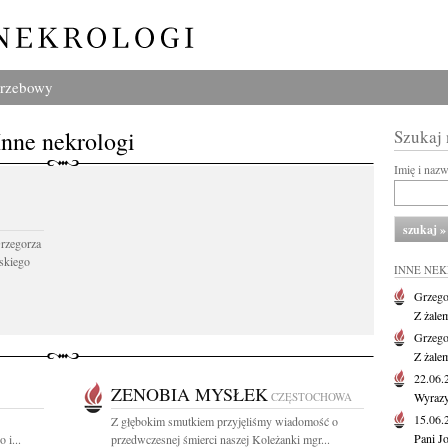
grzebowy
Inne nekrologi
Szukaj
Imię i naz
Grzegorza
skiego
INNE NE
Grzego
Z żale
Grzego
Z żale
22.06
ZENOBIA MYSŁEK
CZĘSTOCHOWA
Wyrazy
15.06
Z głębokim smutkiem przyjęliśmy wiadomość o
Pani J
 i...
przedwczesnej śmierci naszej Koleżanki mgr...