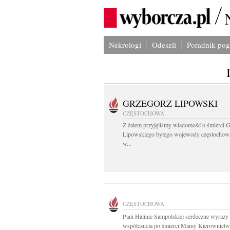
Nekrologi
Odeszli
Poradnik po
GRZEGORZ LIPOWSKI
CZĘSTOCHOWA
Z żalem przyjęliśmy wiadomość o śmierci 
Lipowskiego byłego wojewody częstochow
w...
CZĘSTOCHOWA
Pani Halinie Sampolskiej serdeczne wyrazy
współczucia po śmierci Mamy Kierownictwo