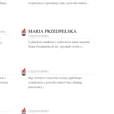
Mamy...
współczucia i ogromnego żalu z powodu śmierci...
MARIA PRZEDPEŁSKA
OWA
CZĘSTOCHOWA
y
Z głębokim smutkiem i serdecznym żalem żegnamy
ry
Marię Przedpełską dr inż. ogrodnik Osobę o...
CZĘSTOCHOWA
cia z
Mgr. Pawłowi Grzywnie wyrazy głębokiego
cownicy
współczucia z powodu śmierci Ojca składają
pracownicy...
CZĘSTOCHOWA