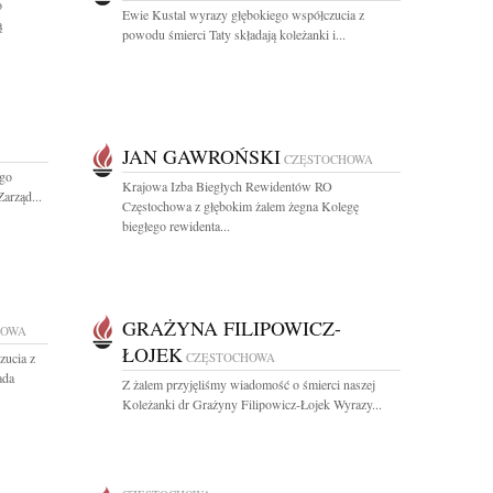
o
Ewie Kustal wyrazy głębokiego współczucia z
ą
powodu śmierci Taty składają koleżanki i...
JAN GAWROŃSKI
CZĘSTOCHOWA
ego
Krajowa Izba Biegłych Rewidentów RO
arząd...
Częstochowa z głębokim żalem żegna Kolegę
biegłego rewidenta...
GRAŻYNA FILIPOWICZ-
HOWA
ŁOJEK
zucia z
CZĘSTOCHOWA
ada
Z żalem przyjęliśmy wiadomość o śmierci naszej
Koleżanki dr Grażyny Filipowicz-Łojek Wyrazy...