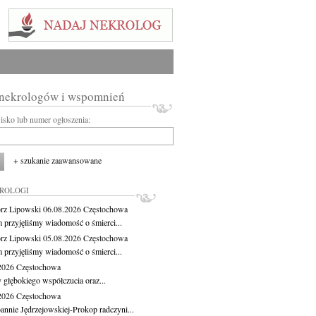
 nekrologów i wspomnień
wisko lub numer ogłoszenia:
+ szukanie zaawansowane
KROLOGI
rz Lipowski
06.08.2026
Częstochowa
m przyjęliśmy wiadomość o śmierci...
rz Lipowski
05.08.2026
Częstochowa
m przyjęliśmy wiadomość o śmierci...
.2026
Częstochowa
 głębokiego współczucia oraz...
.2026
Częstochowa
oannie Jędrzejowskiej-Prokop radczyni...