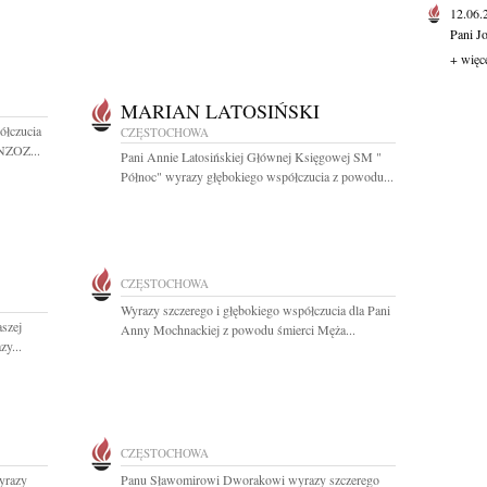
12.06
Pani J
+ więc
MARIAN LATOSIŃSKI
ółczucia
CZĘSTOCHOWA
 NZOZ...
Pani Annie Latosińskiej Głównej Księgowej SM "
Północ" wyrazy głębokiego współczucia z powodu...
CZĘSTOCHOWA
Wyrazy szczerego i głębokiego współczucia dla Pani
szej
Anny Mochnackiej z powodu śmierci Męża...
zy...
CZĘSTOCHOWA
yrazy
Panu Sławomirowi Dworakowi wyrazy szczerego