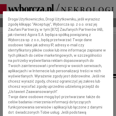
Dbamy o Twoją prywatność
Droga Użytkowniczko, Drogi Użytkowniku, jeśli wyrazisz
Nekrologi
Odeszli
Poradnik pogrzebowy
zgodę klikając "Akceptuję", Wyborcza sp. z o.o. oraz jej
Zaufani Partnerzy, w tym [
872
] Zaufanych Partnerów IAB,
jak również Agora S.A. będąca spółką powiązaną z
Wyborcza sp. z o.o., będą przetwarzać Twoje dane
osobowe takie jak adresy IP, adresy e-mail czy
IMIĘ I NAZWISKO:
identyfikatory plików cookie lub inne informacje zapisane w
Częstochowa
tych plikach do celów marketingowych, w szczególności
REGION:
na potrzeby wyświetlania reklam dopasowanych do
18.01.2012
DATA EMISJI:
Twoich zainteresowań i preferencji w swoich serwisach,
aplikacjach i w Internecie lub personalizacji treści w nich
wyświetlanych. Wyrażenie zgody jest dobrowolne. Jeśli nie
chcesz wyrazić zgody, chcesz ograniczyć jej zakres lub
chcesz wycofać zgodę uprzednio udzieloną przejdź do
Jerzemu Żurkowi
„Ustawień Zaawansowanych”.
Twoje dane osobowe mogą być przetwarzane także do
celów badania i mierzenia informacji dotyczących
wyrazy głębokiego współczucia
funkcjonowania serwisów i aplikacji lub łączone z danymi
dot. świadczonych Tobie usług. Jeśli podstawą
z powodu śmierci