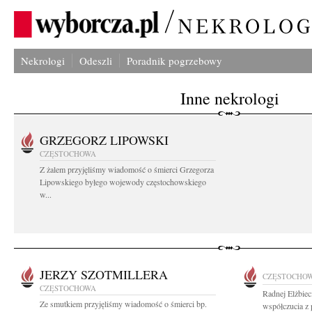
Nekrologi
Odeszli
Poradnik pogrzebowy
Inne nekrologi
GRZEGORZ LIPOWSKI
CZĘSTOCHOWA
Z żalem przyjęliśmy wiadomość o śmierci Grzegorza
Lipowskiego byłego wojewody częstochowskiego
w...
JERZY SZOTMILLERA
CZĘSTOCHO
CZĘSTOCHOWA
Radnej Elżbiec
Ze smutkiem przyjęliśmy wiadomość o śmierci bp.
współczucia z