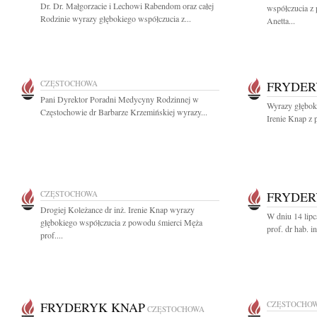
Dr. Dr. Małgorzacie i Lechowi Rabendom oraz całej
współczucia z 
Rodzinie wyrazy głębokiego współczucia z...
Anetta...
CZĘSTOCHOWA
FRYDER
Pani Dyrektor Poradni Medycyny Rodzinnej w
Wyrazy głęboki
Częstochowie dr Barbarze Krzemińskiej wyrazy...
Irenie Knap z 
CZĘSTOCHOWA
FRYDER
Drogiej Koleżance dr inż. Irenie Knap wyrazy
W dniu 14 lipc
głębokiego współczucia z powodu śmierci Męża
prof. dr hab. 
prof....
FRYDERYK KNAP
CZĘSTOCHO
CZĘSTOCHOWA