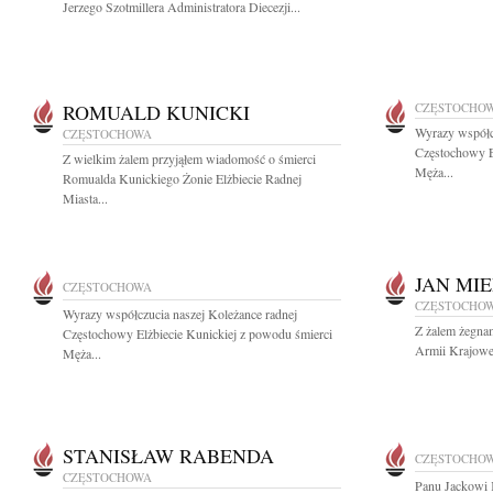
Jerzego Szotmillera Administratora Diecezji...
ROMUALD KUNICKI
CZĘSTOCHO
Wyrazy współcz
CZĘSTOCHOWA
Częstochowy E
Z wielkim żalem przyjąłem wiadomość o śmierci
Męża...
Romualda Kunickiego Żonie Elżbiecie Radnej
Miasta...
JAN MI
CZĘSTOCHOWA
CZĘSTOCHO
Wyrazy współczucia naszej Koleżance radnej
Z żalem żegna
Częstochowy Elżbiecie Kunickiej z powodu śmierci
Armii Krajowej
Męża...
STANISŁAW RABENDA
CZĘSTOCHO
CZĘSTOCHOWA
Panu Jackowi 