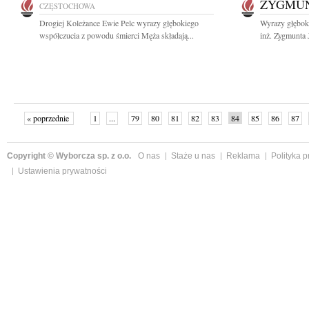
ZYGMUN
CZĘSTOCHOWA
Drogiej Koleżance Ewie Pelc wyrazy głębokiego
Wyrazy głębok
współczucia z powodu śmierci Męża składają...
inż. Zygmunta 
« poprzednie
1
...
79
80
81
82
83
84
85
86
87
»
Copyright © Wyborcza sp. z o.o.
O nas
Staże u nas
Reklama
Polityka 
Ustawienia prywatności