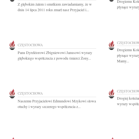
Drogiemu Kole
Z głębokim żalem i smutkiem zawiadamiamy, że w
płynące wyrazy
dniu 14 lipca 2011 roku zmarł nasz Przyjaciel i...
CZĘSTOCHO
CZĘSTOCHOWA
Drogiemu Kole
Panu Dyrektorowi Zbigniewowi Janusowi wyrazy
płynące wyraz
głębokiego współczucia z powodu śmierci Żony...
Mamy...
CZĘSTOCHO
CZĘSTOCHOWA
Drogiej koleża
Naszemu Przyjacielowi Edmundowi Mzykowi słowa
wyrazy współc
otuchy i wyrazy szczerego współczucia z...