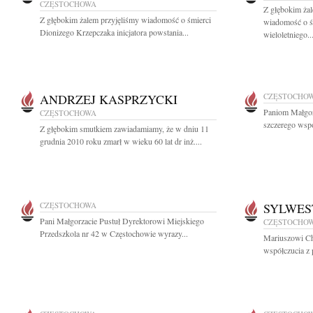
CZĘSTOCHOWA
Z głębokim żal
Z głębokim żalem przyjęliśmy wiadomość o śmierci
wiadomość o śm
Dionizego Krzepczaka inicjatora powstania...
wieloletniego..
ANDRZEJ KASPRZYCKI
CZĘSTOCHO
Paniom Małgor
CZĘSTOCHOWA
szczerego wspó
Z głębokim smutkiem zawiadamiamy, że w dniu 11
grudnia 2010 roku zmarł w wieku 60 lat dr inż....
CZĘSTOCHOWA
SYLWES
Pani Małgorzacie Pustuł Dyrektorowi Miejskiego
CZĘSTOCHO
Przedszkola nr 42 w Częstochowie wyrazy...
Mariuszowi Ch
współczucia z 