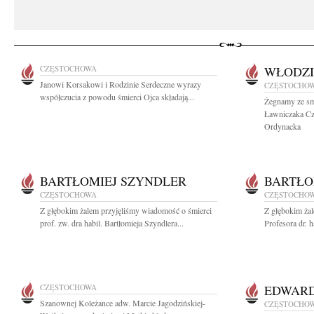
CZĘSTOCHOWA
WŁODZI
Janowi Korsakowi i Rodzinie Serdeczne wyrazy
CZĘSTOCHO
współczucia z powodu śmierci Ojca składają...
Żegnamy ze sm
Ławniczaka Cz
Ordynacka
BARTŁOMIEJ SZYNDLER
BARTŁO
CZĘSTOCHOWA
CZĘSTOCHO
Z głębokim żalem przyjęliśmy wiadomość o śmierci
Z głębokim ża
prof. zw. dra habil. Bartłomieja Szyndlera...
Profesora dr. h
CZĘSTOCHOWA
EDWARD
Szanownej Koleżance adw. Marcie Jagodzińskiej-
CZĘSTOCHO