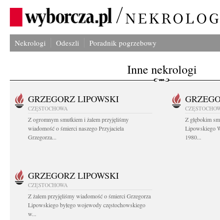
Nekrologi
Odeszli
Poradnik pogrzebowy
Inne nekrologi
GRZEGORZ LIPOWSKI
GRZEGO
CZĘSTOCHOWA
CZĘSTOCHO
Z ogromnym smutkiem i żalem przyjęliśmy
Z głębokim sm
wiadomość o śmierci naszego Przyjaciela
Lipowskiego W
Grzegorza...
1980...
GRZEGORZ LIPOWSKI
CZĘSTOCHOWA
Z żalem przyjęliśmy wiadomość o śmierci Grzegorza
Lipowskiego byłego wojewody częstochowskiego
w...