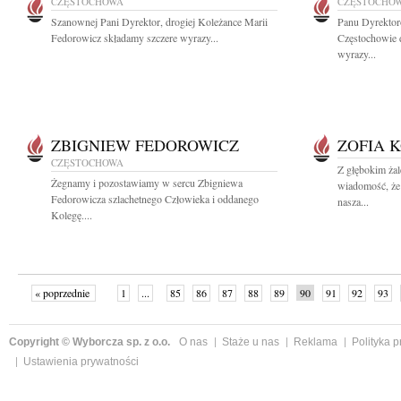
CZĘSTOCHOWA
CZĘSTOCHO
Szanownej Pani Dyrektor, drogiej Koleżance Marii
Panu Dyrektor
Fedorowicz składamy szczere wyrazy...
Częstochowie 
wyrazy...
ZBIGNIEW FEDOROWICZ
ZOFIA 
CZĘSTOCHOWA
Z głębokim żal
Żegnamy i pozostawiamy w sercu Zbigniewa
wiadomość, że
Fedorowicza szlachetnego Człowieka i oddanego
nasza...
Kolegę....
« poprzednie
1
...
85
86
87
88
89
90
91
92
93
»
Copyright © Wyborcza sp. z o.o.
O nas
Staże u nas
Reklama
Polityka 
Ustawienia prywatności