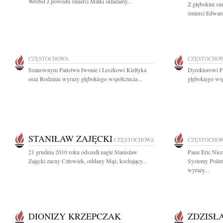
Wróbel z powodu śmierci Matki składamy...
Z głębokim sm
śmierci Edward
CZĘSTOCHOWA
CZĘSTOCHO
Szanownym Państwu Iwonie i Leszkowi Kiełtyka
Dyrektorowi F
oraz Rodzinie wyrazy głębokiego współczucia...
głębokiego wsp
STANIŁAW ZAJĘCKI
CZĘSTOCHOWA
CZĘSTOCHO
21 grudnia 2010 roku odszedł nagle Stanisław
Panu Eric Nic
Zajęcki zacny Człowiek, oddany Mąż, kochający...
Systemy Polim
wyrazy...
DIONIZY KRZEPCZAK
ZDZISŁ