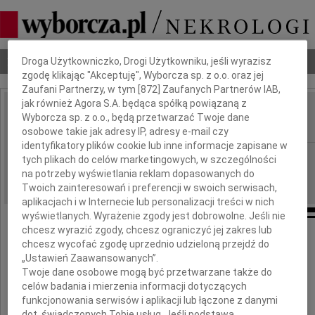
Dbamy o Twoją prywatność
Nekrologi
Odeszli
Poradnik pogrzebowy
Droga Użytkowniczko, Drogi Użytkowniku, jeśli wyrazisz
zgodę klikając "Akceptuję", Wyborcza sp. z o.o. oraz jej
Zaufani Partnerzy, w tym [
872
] Zaufanych Partnerów IAB,
jak również Agora S.A. będąca spółką powiązaną z
Marek Łubaś
Wyborcza sp. z o.o., będą przetwarzać Twoje dane
IMIĘ I NAZWISKO:
osobowe takie jak adresy IP, adresy e-mail czy
identyfikatory plików cookie lub inne informacje zapisane w
Częstochowa
REGION:
tych plikach do celów marketingowych, w szczególności
na potrzeby wyświetlania reklam dopasowanych do
20.01.2012
DATA EMISJI:
Twoich zainteresowań i preferencji w swoich serwisach,
aplikacjach i w Internecie lub personalizacji treści w nich
wyświetlanych. Wyrażenie zgody jest dobrowolne. Jeśli nie
chcesz wyrazić zgody, chcesz ograniczyć jej zakres lub
Z głębokim żalem informujemy,
chcesz wycofać zgodę uprzednio udzieloną przejdź do
że w dniu 18 stycznia 2012 roku zmarł
„Ustawień Zaawansowanych”.
Twoje dane osobowe mogą być przetwarzane także do
celów badania i mierzenia informacji dotyczących
funkcjonowania serwisów i aplikacji lub łączone z danymi
dot. świadczonych Tobie usług. Jeśli podstawą