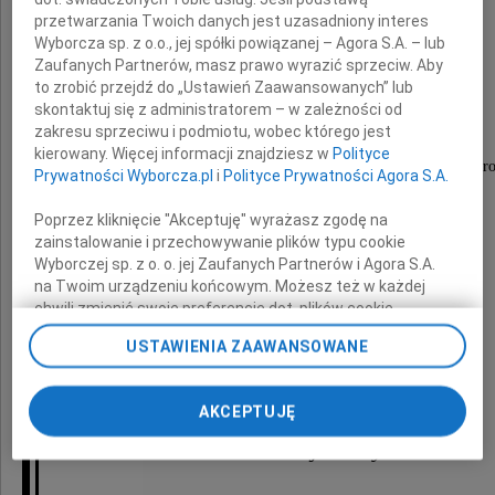
przetwarzania Twoich danych jest uzasadniony interes
Wyborcza sp. z o.o., jej spółki powiązanej – Agora S.A. – lub
Zaufanych Partnerów, masz prawo wyrazić sprzeciw. Aby
Marek Łabuś
to zrobić przejdź do „Ustawień Zaawansowanych” lub
skontaktuj się z administratorem – w zależności od
zakresu sprzeciwu i podmiotu, wobec którego jest
kierowany. Więcej informacji znajdziesz w
Polityce
radca prawny - wspólnik w Kancelarii Prawniczej "Pro
Prywatności Wyborcza.pl
i
Polityce Prywatności Agora S.A.
Odeszła Osoba o ogromnej wiedzy,
Poprzez kliknięcie "Akceptuję" wyrażasz zgodę na
szanowany i ceniony Prawnik,
zainstalowanie i przechowywanie plików typu cookie
wspaniały Kolega i Przyjaciel.
Wyborczej sp. z o. o. jej Zaufanych Partnerów i Agora S.A.
na Twoim urządzeniu końcowym. Możesz też w każdej
chwili zmienić swoje preferencje dot. plików cookie,
Wyrazy głębokiego współczucia
ponownie wywołując narzędzie do zarządzania Twoimi
USTAWIENIA ZAAWANSOWANE
preferencjami dot. przetwarzania danych poprzez
Rodzinie
odnośnik „Ustawienia prywatności” w stopce serwisu i
przechodząc do sekcji „Ustawienia zaawansowane”.
i
AKCEPTUJĘ
Zmiana ustawień plików cookie możliwa jest także za
pomocą ustawień przeglądarki.
Najbliższym
My, nasi Zaufani Partnerzy i Agora S.A. możemy