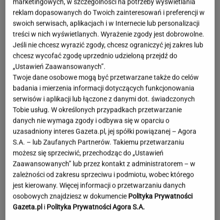
marketingowych, w szczególności na potrzeby wyświetlania
reklam dopasowanych do Twoich zainteresowań i preferencji w
swoich serwisach, aplikacjach i w Internecie lub personalizacji
treści w nich wyświetlanych. Wyrażenie zgody jest dobrowolne.
Jeśli nie chcesz wyrazić zgody, chcesz ograniczyć jej zakres lub
chcesz wycofać zgodę uprzednio udzieloną przejdź do
„Ustawień Zaawansowanych”.
Twoje dane osobowe mogą być przetwarzane także do celów
badania i mierzenia informacji dotyczących funkcjonowania
serwisów i aplikacji lub łączone z danymi dot. świadczonych
Tobie usług. W określonych przypadkach przetwarzanie
danych nie wymaga zgody i odbywa się w oparciu o
uzasadniony interes Gazeta.pl, jej spółki powiązanej – Agora
S.A. – lub Zaufanych Partnerów. Takiemu przetwarzaniu
możesz się sprzeciwić, przechodząc do „Ustawień
Zaawansowanych” lub przez kontakt z administratorem – w
zależności od zakresu sprzeciwu i podmiotu, wobec którego
jest kierowany. Więcej informacji o przetwarzaniu danych
Mandaryna o mamie byłego
osobowych znajdziesz w dokumencie
Polityka Prywatności
męża po ich wielkim powrocie. Tego nie
Gazeta.pl
i
Polityka Prywatności Agora S.A.
ukrywa