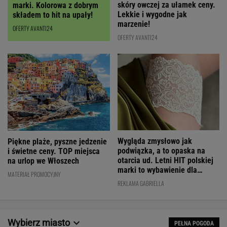
skóry owczej za ułamek ceny.
marki. Kolorowa z dobrym
Lekkie i wygodne jak
składem to hit na upały!
marzenie!
OFERTY AVANTI24
OFERTY AVANTI24
Wygląda zmysłowo jak
Piękne plaże, pyszne jedzenie
podwiązka, a to opaska na
i świetne ceny. TOP miejsca
otarcia ud. Letni HIT polskiej
na urlop we Włoszech
marki to wybawienie dla
MATERIAŁ PROMOCYJNY
kobiet!
REKLAMA GABRIELLA
Wybierz miasto
PEŁNA POGODA