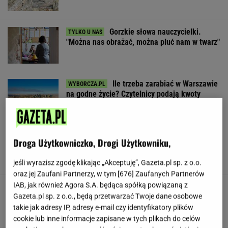
Gorzkie słowa nauczycielki.
"Można nas obrażać, można pluć nam w twarz"
Ile trzeba zarabiać w Warszawie
na godne życie? Czytelnicy podają kwoty
SUBSKRYPCJA
Niedźwiedź zginął na drodze z Zakopanego.
Droga Użytkowniczko, Drogi Użytkowniku,
Policja apeluje o ostrożność
jeśli wyrazisz zgodę klikając „Akceptuję”, Gazeta.pl sp. z o.o.
oraz jej Zaufani Partnerzy, w tym [
676
] Zaufanych Partnerów
IAB, jak również Agora S.A. będąca spółką powiązaną z
Republika drastycznie w dół. Triumfuje
Gazeta.pl sp. z o.o., będą przetwarzać Twoje dane osobowe
konkurencja
takie jak adresy IP, adresy e-mail czy identyfikatory plików
cookie lub inne informacje zapisane w tych plikach do celów