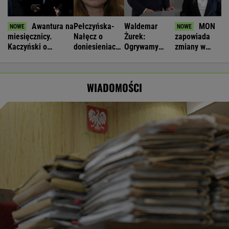
Awantura na
Pełczyńska-
Waldemar
MON
miesięcznicy.
Nałęcz o
Żurek:
zapowiada
Kaczyński o
doniesieniach
Ogrywamy
zmiany w
"wrzaskach
ws. Hołowni:
prezydenta. To
systemie
lumpenproletariatu"
Ciężko
nasz wielki
ostrzegania.
uwierzyć
sukces
"Wyciągają
WIADOMOŚCI
wnioski"