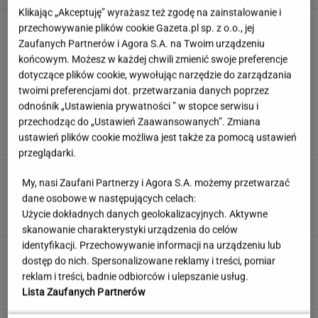
Klikając „Akceptuję” wyrażasz też zgodę na zainstalowanie i
Pełczyńska-Nałęcz o doniesieniach ws.
przechowywanie plików cookie Gazeta.pl sp. z o.o., jej
Hołowni: Ciężko uwierzyć
Zaufanych Partnerów i Agora S.A. na Twoim urządzeniu
końcowym. Możesz w każdej chwili zmienić swoje preferencje
dotyczące plików cookie, wywołując narzędzie do zarządzania
twoimi preferencjami dot. przetwarzania danych poprzez
Znasz się na wypiekach? Nasze pytania i tak
odnośnik „Ustawienia prywatności ” w stopce serwisu i
mogą cię zaskoczyć!
przechodząc do „Ustawień Zaawansowanych”. Zmiana
ustawień plików cookie możliwa jest także za pomocą ustawień
przeglądarki.
To jeden z najczęstszych błędów przed
My, nasi Zaufani Partnerzy i Agora S.A. możemy przetwarzać
zagranicznym wyjazdem. O tym wiele osób
dane osobowe w następujących celach:
zapomina
Użycie dokładnych danych geolokalizacyjnych. Aktywne
MATERIAŁ PROMOCYJNY
skanowanie charakterystyki urządzenia do celów
identyfikacji. Przechowywanie informacji na urządzeniu lub
Płacą absurdalny podatek. Ministerstwo
dostęp do nich. Spersonalizowane reklamy i treści, pomiar
prawa nie zmieni
reklam i treści, badnie odbiorców i ulepszanie usług.
MATERIAŁ PROMOCYJNY
Lista Zaufanych Partnerów