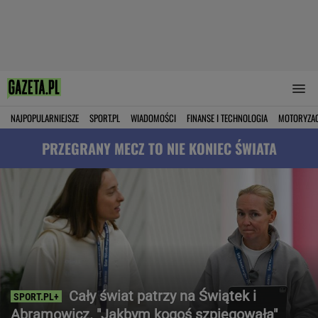
NAJPOPULARNIEJSZE
SPORT.PL
WIADOMOŚCI
FINANSE I TECHNOLOGIA
MOTORYZA
PRZEGRANY MECZ TO NIE KONIEC ŚWIATA
Cały świat patrzy na Świątek i
Abramowicz. "Jakbym kogoś szpiegowała"