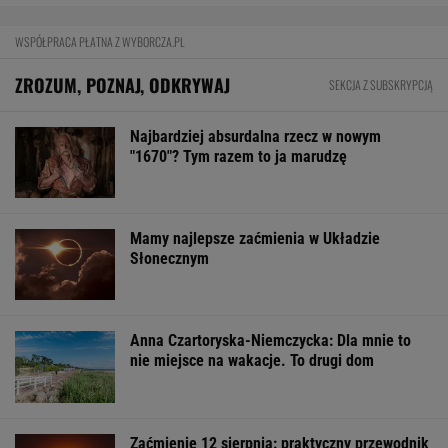
WSPÓŁPRACA PŁATNA Z WYBORCZA.PL
ZROZUM, POZNAJ, ODKRYWAJ
SEKCJA Z SUBSKRYPCJĄ
Najbardziej absurdalna rzecz w nowym
"1670"? Tym razem to ja marudzę
Mamy najlepsze zaćmienia w Układzie
Słonecznym
Anna Czartoryska-Niemczycka: Dla mnie to
nie miejsce na wakacje. To drugi dom
Zaćmienie 12 sierpnia: praktyczny przewodnik