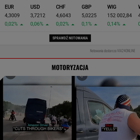
EUR
USD
CHF
GBP
WIG
4,3009
3,7212
4,6043
5,0225
152 002,84
0,02%
0,06%
0,02%
0,1%
0,14%
SPRAWDŹ NOTOWANIA
Notowania dostarcza VIA24ONLINE
MOTORYZACJA