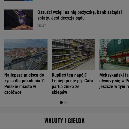
Oszuści wzięli na nią pożyczkę, bank zażądał
spłaty. Jest decyzja sądu
BIZNES
Najlepsze miejsca do
Kupiłeś ten napój?
Meksykański fa
życia dla pokolenia Z.
Lepiej go nie pij. Cała
otworzy się w P
Polskie miasto w
partia znika ze
jeszcze w tym r
czołówce
sklepów
WALUTY I GIEŁDA