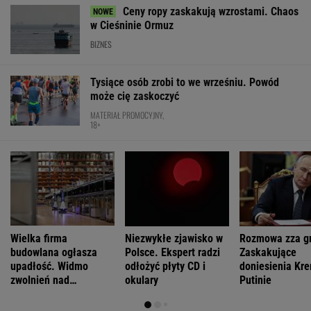
Ceny ropy zaskakują wzrostami. Chaos
w Cieśninie Ormuz
BIZNES
Tysiące osób zrobi to we wrześniu. Powód
może cię zaskoczyć
MATERIAŁ PROMOCYJNY,
18+
Wielka firma
Niezwykłe zjawisko w
Rozmowa zza g
budowlana ogłasza
Polsce. Ekspert radzi
Zaskakujące
upadłość. Widmo
odłożyć płyty CD i
doniesienia Kre
zwolnień nad
okulary
Putinie
pracownikami