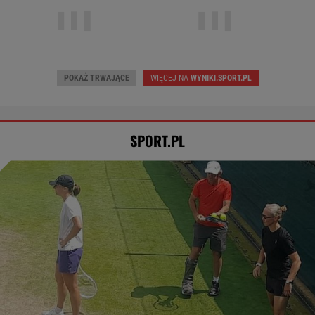
Unia Skierniewice
-
Diana Sznajder
-
Arka Gdynia
-
Iga Świątek
-
POKAŻ TRWAJĄCE
WIĘCEJ NA
WYNIKI.SPORT.PL
SPORT.PL