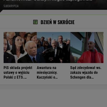
SUBSKRYPCJA
DZIEŃ W SKRÓCIE
PiS składa projekt
Awantura na
Sąd zdecydował ws.
ustawy o wyjściu
miesięcznicy.
zakazu wjazdu do
Polski z ETS.
Kaczyński o
Schengen dla
Czarnek: Blamaż
"wrzaskach
patostreamera
Tuska
lumpenproletariatu"
Crawly'ego