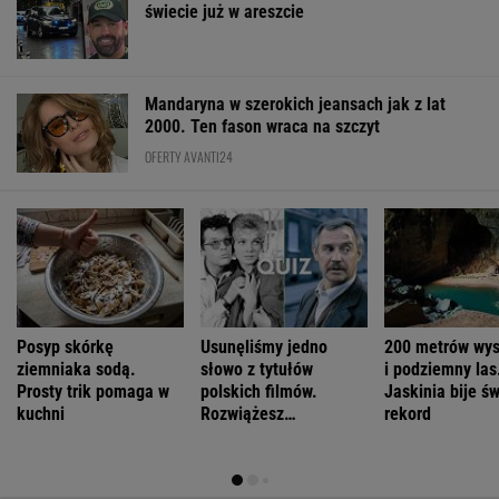
świecie już w areszcie
Mandaryna w szerokich jeansach jak z lat
2000. Ten fason wraca na szczyt
OFERTY AVANTI24
Posyp skórkę
Usunęliśmy jedno
200 metrów wys
ziemniaka sodą.
słowo z tytułów
i podziemny las
Prosty trik pomaga w
polskich filmów.
Jaskinia bije ś
kuchni
Rozwiążesz
rekord
bezbłędnie?