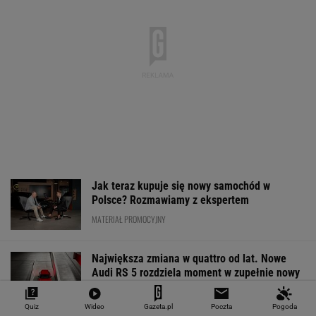
Jak teraz kupuje się nowy samochód w
Polsce? Rozmawiamy z ekspertem
MATERIAŁ PROMOCYJNY
Największa zmiana w quattro od lat. Nowe
Audi RS 5 rozdziela moment w zupełnie nowy
sposób
MATERIAŁ PROMOCYJNY
Quiz
Wideo
Gazeta.pl
Poczta
Pogoda