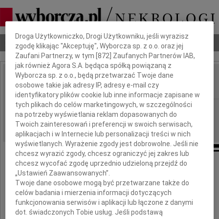
Dbamy o Twoją prywatność
Droga Użytkowniczko, Drogi Użytkowniku, jeśli wyrazisz
Nekrologi
Odeszli
Poradnik pogrzebowy
zgodę klikając "Akceptuję", Wyborcza sp. z o.o. oraz jej
Zaufani Partnerzy, w tym [
872
] Zaufanych Partnerów IAB,
jak również Agora S.A. będąca spółką powiązaną z
Wyborcza sp. z o.o., będą przetwarzać Twoje dane
Jan Szymański
osobowe takie jak adresy IP, adresy e-mail czy
IMIĘ I NAZWISKO:
identyfikatory plików cookie lub inne informacje zapisane w
tych plikach do celów marketingowych, w szczególności
Gdańsk
REGION:
na potrzeby wyświetlania reklam dopasowanych do
16.06.2026
DATA EMISJI:
Twoich zainteresowań i preferencji w swoich serwisach,
aplikacjach i w Internecie lub personalizacji treści w nich
wyświetlanych. Wyrażenie zgody jest dobrowolne. Jeśli nie
chcesz wyrazić zgody, chcesz ograniczyć jej zakres lub
chcesz wycofać zgodę uprzednio udzieloną przejdź do
Z głębokim żalem przyjęliśmy wiadomość
„Ustawień Zaawansowanych”.
o śmierci naszego kolegi
Twoje dane osobowe mogą być przetwarzane także do
celów badania i mierzenia informacji dotyczących
Jana Szymańskiego
funkcjonowania serwisów i aplikacji lub łączone z danymi
dot. świadczonych Tobie usług. Jeśli podstawą