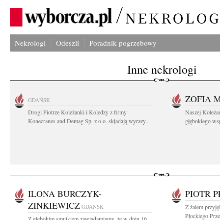
Nekrologi
Odeszli
Poradnik pogrzebowy
Inne nekrologi
ZOFIA 
GDAŃSK
Drogi Piotrze Koleżanki i Koledzy z firmy
Naszej Koleża
Konecranes and Demag Sp. z o.o. składają wyrazy...
głębokiego wspó
ILONA BURCZYK-
PIOTR 
ZINKIEWICZ
GDAŃSK
Z żalem przyję
Płockiego Prze
Z głębokim smutkiem zawiadamiamy, że w dniu 16