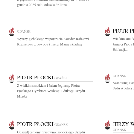
grudnia 2025 roku odeszła dr Ilona...
PIOTR 
GDAŃSK
Wyrazy głębokiego współczucia Koledze Rafałowi
Wielkim smutk
Kramerowi z powodu śmierci Mamy składają...
śmierci Piotra
Edukacji...
PIOTR PŁOCKI
GDAŃSK
GDAŃSK
Szanownej Pan
Z wielkim smutkiem i żalem żegnamy Piotra
Sądu Apelacyj
Płockiego Dyrektora Wydziału Edukacji Urzędu
Miasta...
PIOTR PŁOCKI
JERZY 
GDAŃSK
GDAŃSK
Odszedł ceniony pracownik sopockiego Urzędu