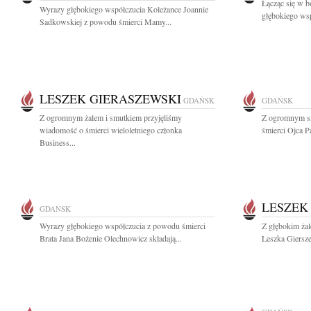
Łącząc się w b
Wyrazy głębokiego współczucia Koleżance Joannie
głębokiego wsp
Sadkowskiej z powodu śmierci Mamy...
LESZEK GIERASZEWSKI
GDAŃSK
GDAŃSK
Z ogromnym żalem i smutkiem przyjęliśmy
Z ogromnym s
wiadomość o śmierci wieloletniego członka
śmierci Ojca 
Business...
LESZEK
GDAŃSK
Wyrazy głębokiego współczucia z powodu śmierci
Z głębokim ża
Brata Jana Bożenie Olechnowicz składają...
Leszka Giersze