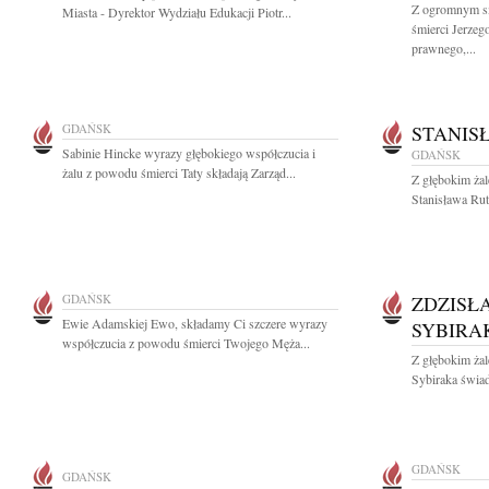
Z ogromnym s
Miasta - Dyrektor Wydziału Edukacji Piotr...
śmierci Jerze
prawnego,...
GDAŃSK
STANIS
Sabinie Hincke wyrazy głębokiego współczucia i
GDAŃSK
żalu z powodu śmierci Taty składają Zarząd...
Z głębokim ża
Stanisława Rut
GDAŃSK
ZDZISŁA
Ewie Adamskiej Ewo, składamy Ci szczere wyrazy
SYBIRA
współczucia z powodu śmierci Twojego Męża...
Z głębokim ża
Sybiraka świadk
GDAŃSK
GDAŃSK