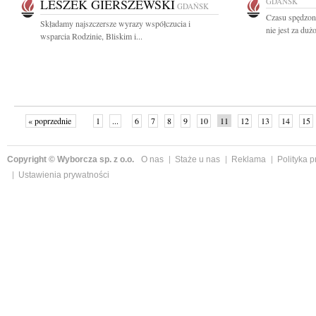
LESZEK GIERSZEWSKI
GDAŃSK
GDAŃSK
Czasu spędzon
Składamy najszczersze wyrazy współczucia i
nie jest za duż
wsparcia Rodzinie, Bliskim i...
« poprzednie
1
...
6
7
8
9
10
11
12
13
14
15
Copyright © Wyborcza sp. z o.o.
O nas
Staże u nas
Reklama
Polityka 
Ustawienia prywatności