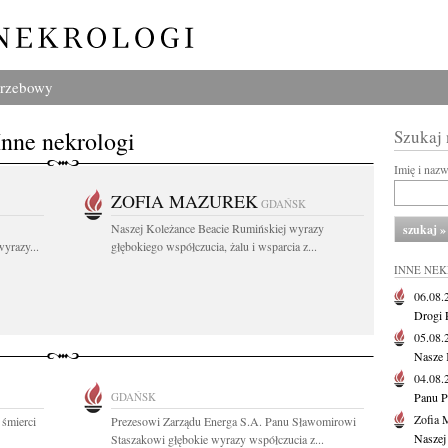
grzebowy
Inne nekrologi
Szukaj
Imię i naz
ZOFIA MAZUREK
GDAŃSK
Naszej Koleżance Beacie Rumińskiej wyrazy
yrazy...
głębokiego współczucia, żalu i wsparcia z...
INNE NE
06.08
Drogi P
05.08
Nasze 
04.08
GDAŃSK
Panu P
Zofia 
 śmierci
Prezesowi Zarządu Energa S.A. Panu Sławomirowi
Naszej
Staszakowi głębokie wyrazy współczucia z...