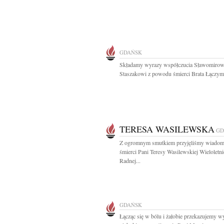
GDAŃSK
Składamy wyrazy współczucia Sławomirow
Staszakowi z powodu śmierci Brata Łączymy
TERESA WASILEWSKA
GD
Z ogromnym smutkiem przyjęliśmy wiadom
śmierci Pani Teresy Wasilewskiej Wieloletni
Radnej...
GDAŃSK
Łącząc się w bólu i żałobie przekazujemy w