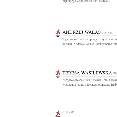
głębokiego współczucia Pani Marcie...
ANDRZEJ WALAS
GDAŃSK
Z głębokim smutkiem przyjęliśmy wiadomo
odejściu Andrzeja Walasa kolekcjonera i mił
TERESA WASILEWSKA
GD
Niepowetowana strata. Odeszła Teresa Was
wieloletnia radna, wiceprzewodnicząca Rady
GDAŃSK