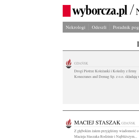
Nekrologi
Odeszli
Poradnik po
GDAŃSK
Drogi Piotrze Koleżanki i Koledzy z firmy
Konecranes and Demag Sp. z o.o. składają w
MACIEJ STASZAK
GDAŃSK
Z głębokim żalem przyjęliśmy wiadomość o
Macieja Staszaka Rodzinie i Najbliższym...