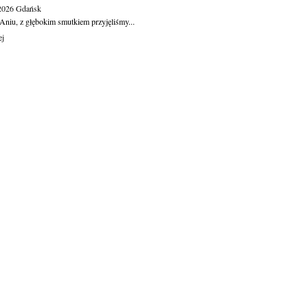
.2026
Gdańsk
Aniu, z głębokim smutkiem przyjęliśmy...
ej