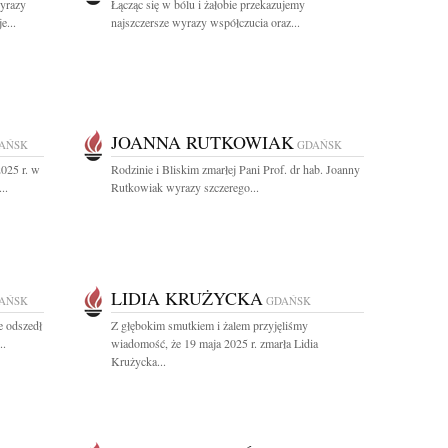
yrazy
Łącząc się w bólu i żałobie przekazujemy
e...
najszczersze wyrazy współczucia oraz...
JOANNA RUTKOWIAK
AŃSK
GDAŃSK
025 r. w
Rodzinie i Bliskim zmarłej Pani Prof. dr hab. Joanny
..
Rutkowiak wyrazy szczerego...
LIDIA KRUŻYCKA
AŃSK
GDAŃSK
e odszedł
Z głębokim smutkiem i żalem przyjęliśmy
..
wiadomość, że 19 maja 2025 r. zmarła Lidia
Krużycka...