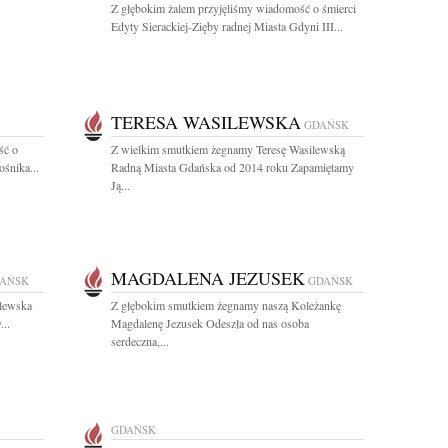
Z głębokim żalem przyjęliśmy wiadomość o śmierci
Edyty Sierackiej-Zięby radnej Miasta Gdyni III...
TERESA WASILEWSKA
GDAŃSK
ść o
Z wielkim smutkiem żegnamy Teresę Wasilewską
ośnika...
Radną Miasta Gdańska od 2014 roku Zapamiętamy
Ją...
MAGDALENA JEZUSEK
AŃSK
GDAŃSK
ilewska
Z głębokim smutkiem żegnamy naszą Koleżankę
...
Magdalenę Jezusek Odeszła od nas osoba
serdeczna,...
GDAŃSK