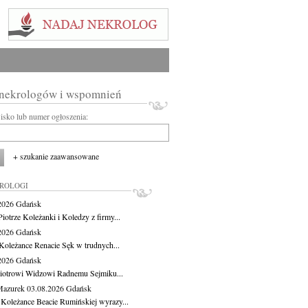
 nekrologów i wspomnień
wisko lub numer ogłoszenia:
+ szukanie zaawansowane
KROLOGI
.2026
Gdańsk
iotrze Koleżanki i Koledzy z firmy...
.2026
Gdańsk
Koleżance Renacie Sęk w trudnych...
.2026
Gdańsk
iotrowi Widzowi Radnemu Sejmiku...
Mazurek
03.08.2026
Gdańsk
 Koleżance Beacie Rumińskiej wyrazy...