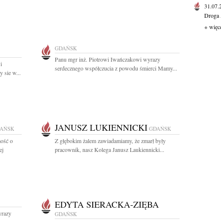
31.07
Droga 
+ więc
GDAŃSK
Panu mgr inż. Piotrowi Iwańczakowi wyrazy
i
serdecznego współczucia z powodu śmierci Mamy...
 sie w...
JANUSZ LUKIENNICKI
AŃSK
GDAŃSK
ość o
Z głębokim żalem zawiadamiamy, że zmarł były
ej
pracownik, nasz Kolega Janusz Laukiennicki...
EDYTA SIERACKA-ZIĘBA
yrazy
GDAŃSK