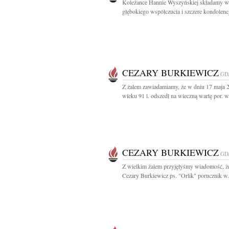
Koleżance Hannie Wyszyńskiej składamy w
głębokiego współczucia i szczere kondolencj
CEZARY BURKIEWICZ
GD
Z żalem zawiadamiamy, że w dniu 17 maja 2
wieku 91 l. odszedł na wieczną wartę por. w.
CEZARY BURKIEWICZ
GD
Z wielkim żalem przyjęłyśmy wiadomość, ż
Cezary Burkiewicz ps. "Orlik" porucznik w.