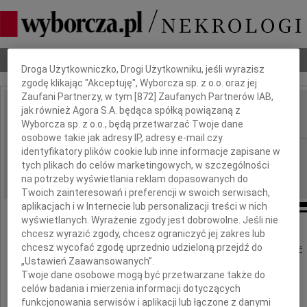
Dbamy o Twoją prywatność
Nekrologi
Odeszli
Poradnik pogrzebowy
Droga Użytkowniczko, Drogi Użytkowniku, jeśli wyrazisz
zgodę klikając "Akceptuję", Wyborcza sp. z o.o. oraz jej
Zaufani Partnerzy, w tym [
872
] Zaufanych Partnerów IAB,
jak również Agora S.A. będąca spółką powiązaną z
Jolanta Małkowska
IMIĘ I NAZWISKO:
Wyborcza sp. z o.o., będą przetwarzać Twoje dane
osobowe takie jak adresy IP, adresy e-mail czy
identyfikatory plików cookie lub inne informacje zapisane w
Gdańsk
REGION:
tych plikach do celów marketingowych, w szczególności
10.06.2026
DATA EMISJI:
na potrzeby wyświetlania reklam dopasowanych do
Twoich zainteresowań i preferencji w swoich serwisach,
aplikacjach i w Internecie lub personalizacji treści w nich
wyświetlanych. Wyrażenie zgody jest dobrowolne. Jeśli nie
chcesz wyrazić zgody, chcesz ograniczyć jej zakres lub
chcesz wycofać zgodę uprzednio udzieloną przejdź do
Z głębokim smutkiem przyjęliśmy wiadomość
„Ustawień Zaawansowanych”.
Twoje dane osobowe mogą być przetwarzane także do
o śmierci
celów badania i mierzenia informacji dotyczących
funkcjonowania serwisów i aplikacji lub łączone z danymi