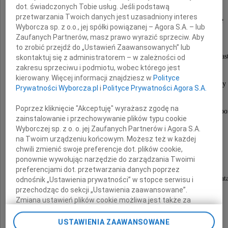
dot. świadczonych Tobie usług. Jeśli podstawą
przetwarzania Twoich danych jest uzasadniony interes
Jolanty Małkowskiej
Wyborcza sp. z o.o., jej spółki powiązanej – Agora S.A. – lub
Zaufanych Partnerów, masz prawo wyrazić sprzeciw. Aby
to zrobić przejdź do „Ustawień Zaawansowanych” lub
wieloletniego, cenionego pracownika Urzędu Miast
skontaktuj się z administratorem – w zależności od
zakresu sprzeciwu i podmiotu, wobec którego jest
kierowany. Więcej informacji znajdziesz w
Polityce
Trudno pogodzić się z faktem, że nie ma już wśród nas osoby 
Prywatności Wyborcza.pl
i
Polityce Prywatności Agora S.A.
Poprzez kliknięcie "Akceptuję" wyrażasz zgodę na
oddanej swojej pracy i zawsze gotowej do niesienia p
zainstalowanie i przechowywanie plików typu cookie
Wyborczej sp. z o. o. jej Zaufanych Partnerów i Agora S.A.
na Twoim urządzeniu końcowym. Możesz też w każdej
Rodzinie, Bliskim
chwili zmienić swoje preferencje dot. plików cookie,
ponownie wywołując narzędzie do zarządzania Twoimi
preferencjami dot. przetwarzania danych poprzez
oraz wszystkim, których dotknęła ta bolesna strat
odnośnik „Ustawienia prywatności” w stopce serwisu i
przechodząc do sekcji „Ustawienia zaawansowane”.
Zmiana ustawień plików cookie możliwa jest także za
pomocą ustawień przeglądarki.
składamy szczere wyrazy współczucia
USTAWIENIA ZAAWANSOWANE
oraz słowa wsparcia w tym trudnym czasie.