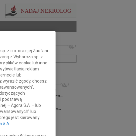
 nekrologów i wspomnień
. z o.o. oraz jej Zaufani
zwisko lub numer ogłoszenia:
ązaną z Wyborcza sp. z
ry plików cookie lub inne
wyświetlania reklam
+ szukanie zaawansowane
ernecie lub
sz wyrazić zgody, chcesz
KROLOGI
 Zaawansowanych”.
ztof Niespodzianski
10.11.2025
Kielce
 dotyczących
omnym smutkiem informujemy, że w dniu...
li podstawą
d Niziurski
11.07.2025
Kielce
nej – Agora S.A. – lub
u 13 lipca 2025 roku o godzinie 18.00 w...
aawansowanych” lub
 Bałuka-Horecka
05.03.2025
Kielce
rego jest kierowany.
czne podziękowania Wszystkim,...
a S.A.
2.2025
Kielce
ł, ściskamy Was mocno! PZL
ypu cookie Wyborczej sp.