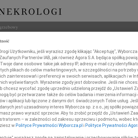
ogrzebowy
tność
Szukaj
Jerzy, Paweł Rosińscy
ogi Użytkowniku, jeśli wyrazisz zgodę klikając "Akceptuję", Wyborcza sp
Imię i na
 Zaufanych Partnerów IAB, jak również Agora S.A. będąca spółką powi
Twoje dane osobowe takie jak adresy IP, adresy e-mail czy identyfikato
 tych plikach do celów marketingowych, w szczególności na potrzeby 
 zainteresowań i preferencji w swoich serwisach, aplikacjach i w Int
w nich wyświetlanych. Wyrażenie zgody jest dobrowolne. Jeśli nie chce
INNE NE
 lub chcesz wycofać zgodę uprzednio udzieloną przejdź do „Ustawień
Krzys
gą być przetwarzane także do celów badania i mierzenia informacji
Z ogr
w i aplikacji lub łączone z danymi dot. świadczonych Tobie usług. Jeś
Edmun
nych jest uzasadniony interes Wyborcza sp. z o.o., jej spółki powiąza
 dnia 10 maja 2016 roku o godzinie 18:00
W dni
masz prawo wyrazić sprzeciw. Aby to zrobić przejdź do „Ustawień Z
Maria
ciele Świętej Jadwigi Królowej
istratorem – w zależności od zakresu sprzeciwu i podmiotu, wobec któ
Serde
dziesz w
Polityce Prywatności Wyborcza.pl
i
Polityce Prywatności Agor
w Kielcach
17.0
Micha
ceptuję" wyrażasz zgodę na zainstalowanie i przechowywanie plików t