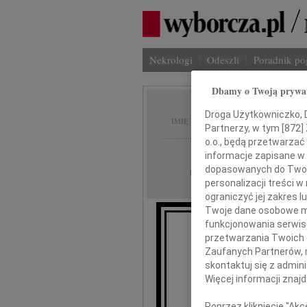
Nekrologi
Odeszli
Poradnik p
Dbamy o Twoją prywa
Zofia, 
Droga Użytkowniczko, Dr
IMIĘ I NAZWISKO:
Partnerzy, w tym [
872
]
o.o., będą przetwarzać 
Kielce
REGION:
informacje zapisane w
dopasowanych do Twoich
06.05.2016
DATA EMISJI:
personalizacji treści 
ograniczyć jej zakres
Twoje dane osobowe mo
funkcjonowania serwisó
przetwarzania Twoich da
Zawiadamiamy, że
Zaufanych Partnerów, 
w koś
skontaktuj się z admin
Więcej informacji znaj
Poprzez kliknięcie "Ak