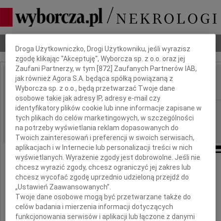
Dbamy o Twoją prywatność
Nekrologi
Odeszli
Poradnik pogrzebowy
Droga Użytkowniczko, Drogi Użytkowniku, jeśli wyrazisz
zgodę klikając "Akceptuję", Wyborcza sp. z o.o. oraz jej
Zaufani Partnerzy, w tym [
872
] Zaufanych Partnerów IAB,
jak również Agora S.A. będąca spółką powiązaną z
Jadwiga Muszyńska
IMIĘ I NAZWISKO:
Wyborcza sp. z o.o., będą przetwarzać Twoje dane
osobowe takie jak adresy IP, adresy e-mail czy
identyfikatory plików cookie lub inne informacje zapisane w
Kielce
REGION:
tych plikach do celów marketingowych, w szczególności
16.12.2016
DATA EMISJI:
na potrzeby wyświetlania reklam dopasowanych do
Twoich zainteresowań i preferencji w swoich serwisach,
aplikacjach i w Internecie lub personalizacji treści w nich
wyświetlanych. Wyrażenie zgody jest dobrowolne. Jeśli nie
chcesz wyrazić zgody, chcesz ograniczyć jej zakres lub
13 grudnia 2016 roku
chcesz wycofać zgodę uprzednio udzieloną przejdź do
„Ustawień Zaawansowanych”.
odeszła
Twoje dane osobowe mogą być przetwarzane także do
celów badania i mierzenia informacji dotyczących
funkcjonowania serwisów i aplikacji lub łączone z danymi