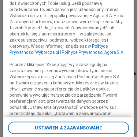
dot. świadczonych Tobie usług. Jeśli podstawą
przetwarzania Twoich danych jest uzasadniony interes
Wyborcza sp. z o.o., jej spółki powiązanej – Agora S.A. – lub
Zaufanych Partnerów, masz prawo wyrazić sprzeciw. Aby
Profesor
to zrobić przejdź do „Ustawień Zaawansowanych” lub
skontaktuj się z administratorem – w zależności od
Jadwiga Muszyńska
zakresu sprzeciwu i podmiotu, wobec którego jest
kierowany. Więcej informacji znajdziesz w
Polityce
Prywatności Wyborcza.pl
i
Polityce Prywatności Agora S.A.
Poprzez kliknięcie "Akceptuję" wyrażasz zgodę na
była Dziekan Wydziału Humanistycznego
zainstalowanie i przechowywanie plików typu cookie
Uniwersytetu Jana Kochanowskiego w Kielcach
Wyborczej sp. z o. o. jej Zaufanych Partnerów i Agora S.A.
na Twoim urządzeniu końcowym. Możesz też w każdej
chwili zmienić swoje preferencje dot. plików cookie,
Znakomity historyk
ponownie wywołując narzędzie do zarządzania Twoimi
preferencjami dot. przetwarzania danych poprzez
Przyjaciel Wydziału
odnośnik „Ustawienia prywatności” w stopce serwisu i
przechodząc do sekcji „Ustawienia zaawansowane”.
Zmiana ustawień plików cookie możliwa jest także za
Żegnamy Ją z wielkim smutkiem
pomocą ustawień przeglądarki.
USTAWIENIA ZAAWANSOWANE