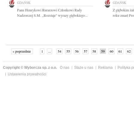
GDAŃSK
GDAŃSK
Panu Henrykowi Rurarzowi Członkowi Rady
Z głębokim ża
Nadzorczej S.M. ,,Rozstaje" wyrazy głębokiego...
roku zmarł Pro
« poprzednie
1
...
54
55
56
57
58
59
60
61
62
»
Copyright © Wyborcza sp. z o.o.
O nas
Staże u nas
Reklama
Polityka 
Ustawienia prywatności