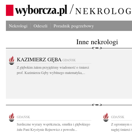
Nekrologi
Odeszli
Poradnik pogrzebowy
Inne nekrologi
KAZIMIERZ GĘBA
GDAŃSK
Z głębokim żalem przyjęliśmy wiadomość o śmierci
prof. Kazimierza Gęby wybitnego matematyka,...
GDAŃSK
GDAŃSK
Serdeczne wyrazy współczucia, smutku i głębokiego
Z ogromnym s
żalu Pani Krystynie Rejnowicz z powodu...
nagłej śmierci