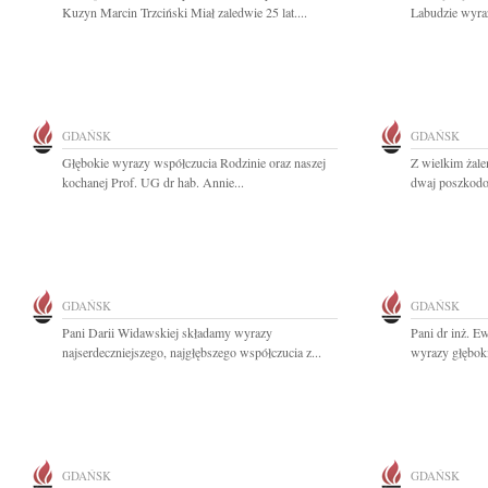
Kuzyn Marcin Trzciński Miał zaledwie 25 lat....
Labudzie wyraz
GDAŃSK
GDAŃSK
Głębokie wyrazy współczucia Rodzinie oraz naszej
Z wielkim żale
kochanej Prof. UG dr hab. Annie...
dwaj poszkodo
GDAŃSK
GDAŃSK
Pani Darii Widawskiej składamy wyrazy
Pani dr inż. E
najserdeczniejszego, najgłębszego współczucia z...
wyrazy głębok
GDAŃSK
GDAŃSK