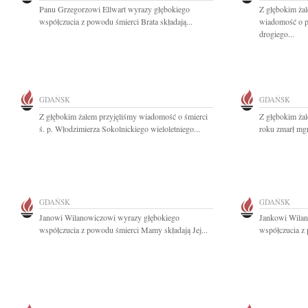
Panu Grzegorzowi Ellwart wyrazy głębokiego
Z głębokim żal
współczucia z powodu śmierci Brata składają...
wiadomość o p
drogiego...
GDAŃSK
GDAŃSK
Z głębokim żalem przyjęliśmy wiadomość o śmierci
Z głębokim ża
ś. p. Włodzimierza Sokolnickiego wieloletniego...
roku zmarł mgr
GDAŃSK
GDAŃSK
Janowi Wilanowiczowi wyrazy głębokiego
Jankowi Wilan
współczucia z powodu śmierci Mamy składają Jej...
współczucia z