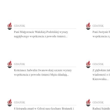
GDAŃSK
GDAŃSK
Pani Małgorzacie Walickiej-Podolskiej wyrazy
Pani Justynie 
najgłębszego współczucia z powodu śmierci...
współczucia z 
GDAŃSK
GDAŃSK
Koleżance Jadwidze Iwanowskiej szczere wyrazy
Z głębokim żal
współczucia z powodu śmierci Męża składają...
wiadomość o 
Kierownika...
GDAŃSK
GDAŃSK
8 listopada zmarł w Gdyni nasz kochany Bratanek i
Radnej Sejmik