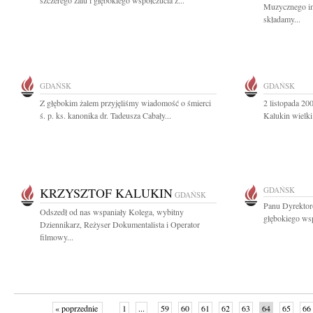
szczerego żalu i głębokiego współczucia z...
Muzycznego i
składamy...
GDAŃSK
GDAŃSK
Z głębokim żalem przyjęliśmy wiadomość o śmierci
2 listopada 200
ś. p. ks. kanonika dr. Tadeusza Cabały...
Kalukin wielki
KRZYSZTOF KALUKIN
GDAŃSK
GDAŃSK
Panu Dyrekto
Odszedł od nas wspaniały Kolega, wybitny
głębokiego wsp
Dziennikarz, Reżyser Dokumentalista i Operator
filmowy...
« poprzednie
1
...
59
60
61
62
63
64
65
66