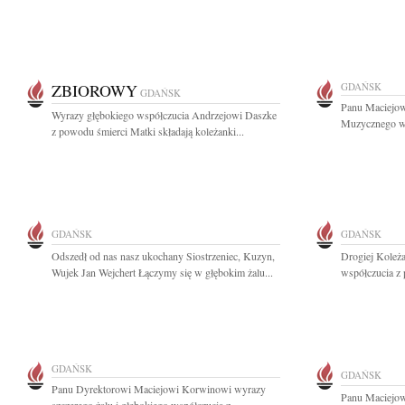
ZBIOROWY
GDAŃSK
GDAŃSK
Panu Maciejow
Wyrazy głębokiego współczucia Andrzejowi Daszke
Muzycznego w 
z powodu śmierci Matki składają koleżanki...
GDAŃSK
GDAŃSK
Odszedł od nas nasz ukochany Siostrzeniec, Kuzyn,
Drogiej Koleża
Wujek Jan Wejchert Łączymy się w głębokim żalu...
współczucia z
GDAŃSK
GDAŃSK
Panu Dyrektorowi Maciejowi Korwinowi wyrazy
Panu Maciejow