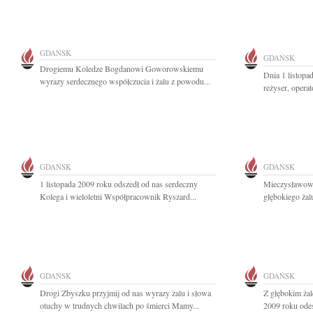
GDAŃSK
GDAŃSK
Drogiemu Koledze Bogdanowi Goworowskiemu
Dnia 1 listopa
wyrazy serdecznego współczucia i żalu z powodu...
reżyser, operat
GDAŃSK
GDAŃSK
1 listopada 2009 roku odszedł od nas serdeczny
Mieczysławow
Kolega i wieloletni Współpracownik Ryszard...
głębokiego żal
GDAŃSK
GDAŃSK
Drogi Zbyszku przyjmij od nas wyrazy żalu i słowa
Z głębokim ża
otuchy w trudnych chwilach po śmierci Mamy...
2009 roku odes