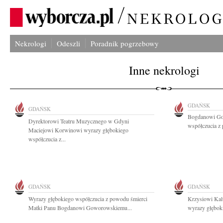
Nekrologi
Odeszli
Poradnik pogrzebowy
Inne nekrologi
GDAŃSK
GDAŃSK
Bogdanowi Go
Dyrektorowi Teatru Muzycznego w Gdyni
współczucia z
Maciejowi Korwinowi wyrazy głębokiego
współczucia z...
GDAŃSK
GDAŃSK
Wyrazy głębokiego współczucia z powodu śmierci
Krzysiowi Kal
Matki Panu Bogdanowi Goworowskiemu...
wyrazy głęboki