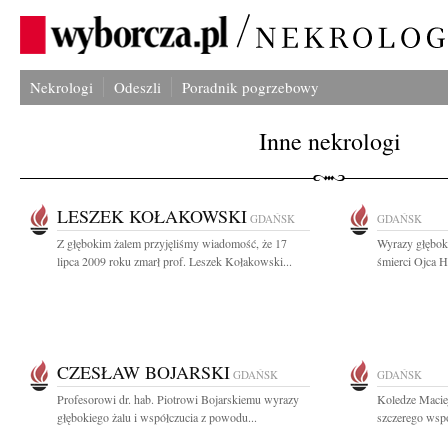
Nekrologi
Odeszli
Poradnik pogrzebowy
Inne nekrologi
LESZEK KOŁAKOWSKI
GDAŃSK
GDAŃSK
Z głębokim żalem przyjęliśmy wiadomość, że 17
Wyrazy głębok
lipca 2009 roku zmarł prof. Leszek Kołakowski...
śmierci Ojca H
CZESŁAW BOJARSKI
GDAŃSK
GDAŃSK
Profesorowi dr. hab. Piotrowi Bojarskiemu wyrazy
Koledze Macie
głębokiego żalu i współczucia z powodu...
szczerego wspó