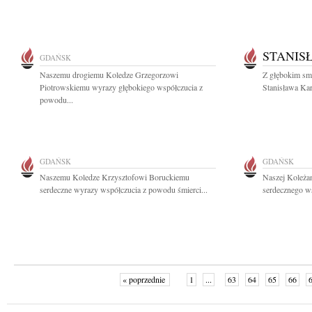
STANIS
GDAŃSK
Naszemu drogiemu Koledze Grzegorzowi
Z głębokim sm
Piotrowskiemu wyrazy głębokiego współczucia z
Stanisława Kar
powodu...
GDAŃSK
GDAŃSK
Naszemu Koledze Krzysztofowi Boruckiemu
Naszej Koleża
serdeczne wyrazy współczucia z powodu śmierci...
serdecznego ws
« poprzednie
1
...
63
64
65
66