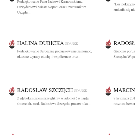
Podziękowanie Panu Jackowi Karnowskiemu
"Los pokrzyżo
Prezydentowi Miasta Sopotu oraz Pracownikom
zmieniła się ni
Urzędu...
HALINA DUBICKA
RADOSŁ
GDAŃSK
Podziękowanie Serdeczne podziękowanie za pomoc,
Głęboko porus
okazane wyrazy otuchy i współczucie oraz...
Szczęcha Wspan
RADOSŁAW SZCZĘCH
MARCIN
GDAŃSK
Z głębokim żalem przyjęliśmy wiadomość o nagłej
8 listopada 20
śmierci dr. med. Radosława Szczęcha pracownika...
rocznica bezse