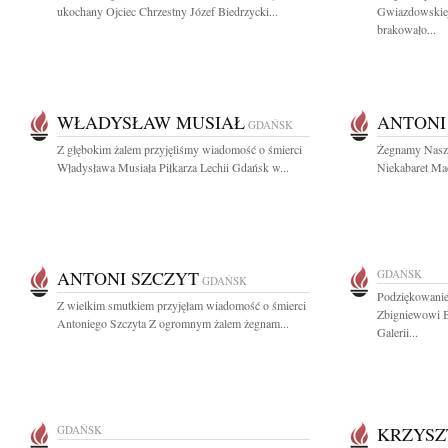
ukochany Ojciec Chrzestny Józef Biedrzycki...
Gwiazdowskie
brakowało...
WŁADYSŁAW MUSIAŁ
ANTONI
GDAŃSK
Z głębokim żalem przyjęliśmy wiadomość o śmierci
Żegnamy Nasze
Władysława Musiała Piłkarza Lechii Gdańsk w...
Niekabaret M
ANTONI SZCZYT
GDAŃSK
GDAŃSK
Podziękowanie
Z wielkim smutkiem przyjęłam wiadomość o śmierci
Zbigniewowi 
Antoniego Szczyta Z ogromnym żalem żegnam...
Galerii...
GDAŃSK
KRZYSZ