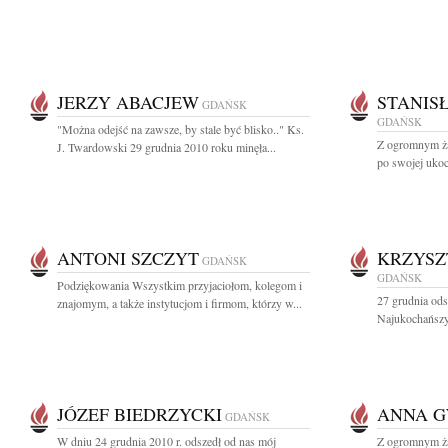
JERZY ABACJEW
STANIS
GDAŃSK
GDAŃSK
"Można odejść na zawsze, by stale być blisko.." Ks.
Z ogromnym ża
J. Twardowski 29 grudnia 2010 roku minęła...
po swojej ukoc
ANTONI SZCZYT
KRZYSZ
GDAŃSK
GDAŃSK
Podziękowania Wszystkim przyjaciołom, kolegom i
27 grudnia ods
znajomym, a także instytucjom i firmom, którzy w...
Najukochańszy
JÓZEF BIEDRZYCKI
ANNA 
GDAŃSK
W dniu 24 grudnia 2010 r. odszedł od nas mój
Z ogromnym ż