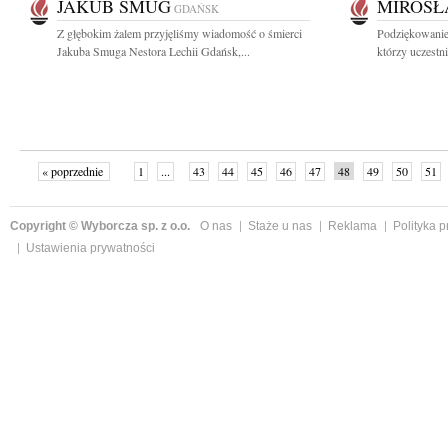
JAKUB SMUG
MIROSŁ
GDAŃSK
Z głębokim żalem przyjęliśmy wiadomość o śmierci
Podziękowanie
Jakuba Smuga Nestora Lechii Gdańsk,...
którzy uczestn
« poprzednie
1
...
43
44
45
46
47
48
49
50
51
»
Copyright © Wyborcza sp. z o.o.
O nas
Staże u nas
Reklama
Polityka 
Ustawienia prywatności