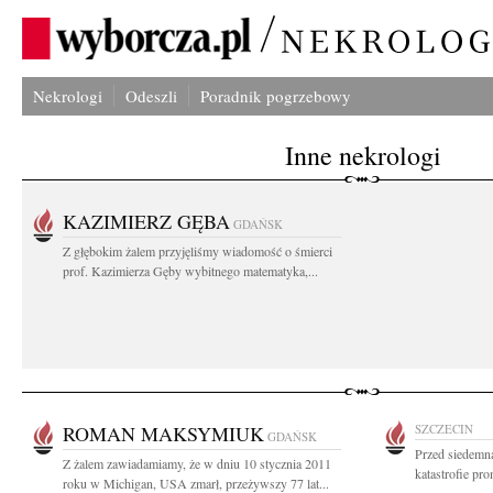
Nekrologi
Odeszli
Poradnik pogrzebowy
Inne nekrologi
KAZIMIERZ GĘBA
GDAŃSK
Z głębokim żalem przyjęliśmy wiadomość o śmierci
prof. Kazimierza Gęby wybitnego matematyka,...
ROMAN MAKSYMIUK
SZCZECIN
GDAŃSK
Przed siedemna
Z żalem zawiadamiamy, że w dniu 10 stycznia 2011
katastrofie pr
roku w Michigan, USA zmarł, przeżywszy 77 lat...