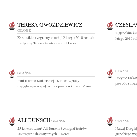
TERESA GWOŹDZIEWICZ
CZESŁA
GDAŃSK
Z głębokim ża
Ze smutkiem żegnamy zmarłą 12 lutego 2010 roku dr
lutego 2010 ro
medycyny Teresę Gwoździewicz lekarza...
GDAŃSK
GDAŃSK
Lucynie Jaśko
Pani Joannie Kalicińskiej - Klimek wyrazy
powodu śmierci
najgłębszego współczucia z powodu śmierci Mamy...
ALI BUNSCH
GDAŃSK
GDAŃSK
25 lat temu zmarł Ali Bunsch Scenograf teatrów
Naszej Drogie
lalkowych i dramatycznych. Twórca...
głębokiego wsp