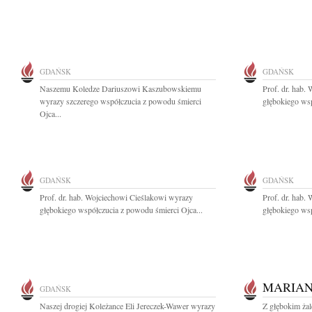
GDAŃSK
GDAŃSK
Naszemu Koledze Dariuszowi Kaszubowskiemu
Prof. dr. hab.
wyrazy szczerego współczucia z powodu śmierci
głębokiego wsp
Ojca...
GDAŃSK
GDAŃSK
Prof. dr. hab. Wojciechowi Cieślakowi wyrazy
Prof. dr. hab.
głębokiego współczucia z powodu śmierci Ojca...
głębokiego wsp
MARIAN
GDAŃSK
Naszej drogiej Koleżance Eli Jereczek-Wawer wyrazy
Z głębokim ża