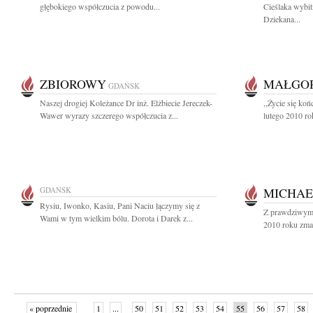
głębokiego współczucia z powodu...
Cieślaka wybit
Dziekana...
ZBIOROWY
MAŁGOR
GDAŃSK
Naszej drogiej Koleżance Dr inż. Elżbiecie Jereczek-
,,Życie się ko
Wawer wyrazy szczerego współczucia z...
lutego 2010 ro
GDAŃSK
MICHAE
Rysiu, Iwonko, Kasiu, Pani Naciu łączymy się z
Z prawdziwym 
Wami w tym wielkim bólu. Dorota i Darek z...
2010 roku zmar
« poprzednie
1
...
50
51
52
53
54
55
56
57
58