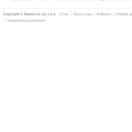
»
Copyright © Wyborcza sp. z o.o.
O nas
Staże u nas
Reklama
Polityka 
Ustawienia prywatności