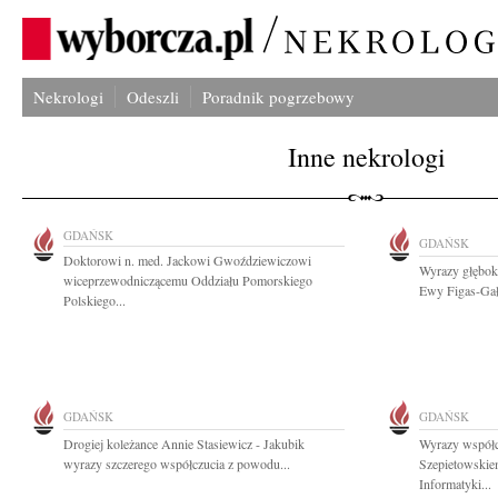
Nekrologi
Odeszli
Poradnik pogrzebowy
Inne nekrologi
GDAŃSK
GDAŃSK
Doktorowi n. med. Jackowi Gwoździewiczowi
Wyrazy głęboki
wiceprzewodniczącemu Oddziału Pomorskiego
Ewy Figas-Gałk
Polskiego...
GDAŃSK
GDAŃSK
Drogiej koleżance Annie Stasiewicz - Jakubik
Wyrazy współc
wyrazy szczerego współczucia z powodu...
Szepietowskie
Informatyki...