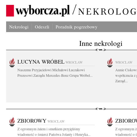
Nekrologi
Odeszli
Poradnik pogrzebowy
Inne nekrologi
LUCYNA WRÓBEL
WROCŁAW
WROCŁAW
Naszemu Przyjacielowi Michałowi Łuczakowi
Annie Ciskows
Prezesowi Zarządu Mercedes-Benz Grupa Wróbel...
współczucia z
Zarząd...
ZBIOROWY
ZBIOR
WROCŁAW
Z ogromnym żalem i smutkiem przyjęliśmy
Z ogromnym ża
wiadomość o śmierci Państwa Jolanty i Henryka...
wiadomość o śm