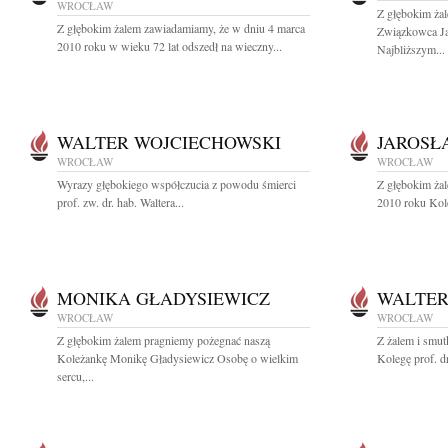
WROCŁAW
Z głębokim ża
Z głębokim żalem zawiadamiamy, że w dniu 4 marca
Związkowca Ja
2010 roku w wieku 72 lat odszedł na wieczny...
Najbliższym...
WALTER WOJCIECHOWSKI
JAROSŁ
WROCŁAW
WROCŁAW
Wyrazy głębokiego współczucia z powodu śmierci
Z głębokim ża
prof. zw. dr. hab. Waltera...
2010 roku Kole
MONIKA GŁADYSIEWICZ
WALTER
WROCŁAW
WROCŁAW
Z głębokim żalem pragniemy pożegnać naszą
Z żalem i smu
Koleżankę Monikę Gładysiewicz Osobę o wielkim
Kolegę prof. d
sercu,...