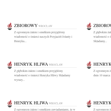
ZBIOROWY
ZBIOR
WROCŁAW
Z ogromnym żalem i smutkiem przyjęliśmy
Z głębokim żal
wiadomość o śmierci naszych Przyjaciół Jolanty i
wiadomość o ś
Henryka...
Składamy...
HENRYK HLIWA
HENRYK
WROCŁAW
Z głębokim żalem i smutkiem przyjęliśmy
Z ogromnym ża
wiadomość o śmierci Henryka Hliwy Składamy
dniu 10 marca 2
wyrazy...
HENRYK HLIWA
HENRYK
WROCŁAW
Z ogromnym żalem i smutkiem zawiadamiamy, że w
Z ogromnym ża