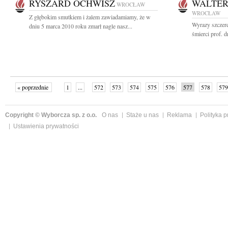
RYSZARD OCHWISZ
WALTER
WROCŁAW
WROCŁAW
Z głębokim smutkiem i żalem zawiadamiamy, że w
Wyrazy szczer
dniu 5 marca 2010 roku zmarł nagle nasz...
śmierci prof. dr
« poprzednie
1
...
572
573
574
575
576
577
578
579
następne »
Copyright © Wyborcza sp. z o.o.
O nas
Staże u nas
Reklama
Polityka 
Ustawienia prywatności