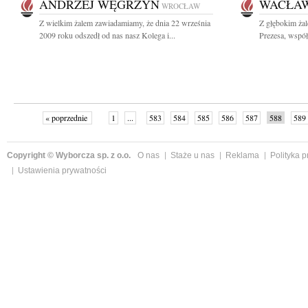
ANDRZEJ WĘGRZYN
WACŁAW
WROCŁAW
Z wielkim żalem zawiadamiamy, że dnia 22 września
Z głębokim ża
2009 roku odszedł od nas nasz Kolega i...
Prezesa, współ
« poprzednie
1
...
583
584
585
586
587
588
589
Copyright © Wyborcza sp. z o.o.
O nas
Staże u nas
Reklama
Polityka 
Ustawienia prywatności