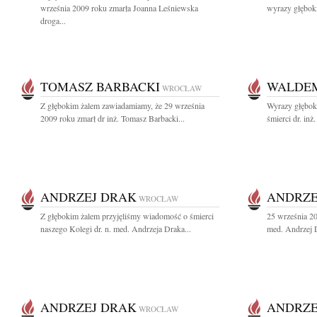
września 2009 roku zmarła Joanna Leśniewska
wyrazy głęboki
droga...
TOMASZ BARBACKI
WALDE
WROCŁAW
Z głębokim żalem zawiadamiamy, że 29 września
Wyrazy głębok
2009 roku zmarł dr inż. Tomasz Barbacki...
śmierci dr. inż
ANDRZEJ DRAK
ANDRZE
WROCŁAW
Z głębokim żalem przyjęliśmy wiadomość o śmierci
25 września 20
naszego Kolegi dr. n. med. Andrzeja Draka...
med. Andrzej 
ANDRZEJ DRAK
ANDRZE
WROCŁAW