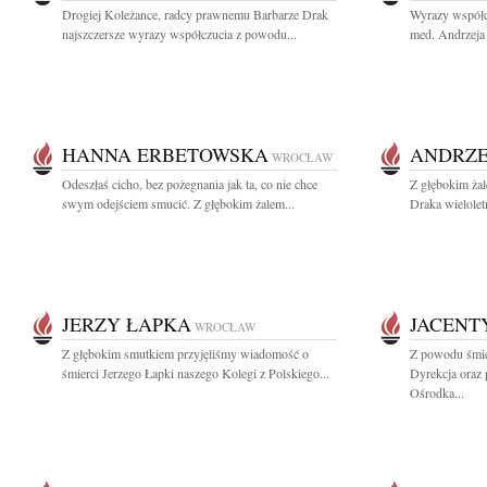
Drogiej Koleżance, radcy prawnemu Barbarze Drak
Wyrazy współc
najszczersze wyrazy współczucia z powodu...
med. Andrzeja 
HANNA ERBETOWSKA
ANDRZE
WROCŁAW
Odeszłaś cicho, bez pożegnania jak ta, co nie chce
Z głębokim żal
swym odejściem smucić. Z głębokim żalem...
Draka wielolet
JERZY ŁAPKA
JACENT
WROCŁAW
Z głębokim smutkiem przyjęliśmy wiadomość o
Z powodu śmie
śmierci Jerzego Łapki naszego Kolegi z Polskiego...
Dyrekcja oraz
Ośrodka...