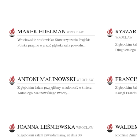
MAREK EDELMAN
RYSZA
WROCŁAW
WROCŁAW
Wrocławskie środowisko Stowarzyszenia Projekt:
Z głębokim ż
Polska pragnie wyrazić głęboki żal z powodu...
Długoletniego 
ANTONI MALINOWSKI
FRANCI
WROCŁAW
Z głębokim żalem przyjęliśmy wiadomość o śmierci
Z głębokim ża
Antoniego Malinowskiego twórcy...
Kolegi Francis
JOANNA LEŚNIEWSKA
WALDE
WROCŁAW
Z głębokim żalem zawiadamiamy, że dnia 30
Rodzinie Zmarł