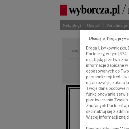
Nekrologi
Odeszli
Poradnik p
Dbamy o Twoją prywa
Elżbiet
Droga Użytkowniczko, Dr
IMIĘ I NAZWISKO:
Partnerzy, w tym [
874
]
o.o., będą przetwarzać 
Wrocław
REGION:
informacje zapisane w
dopasowanych do Twoich
09.04.2010
DATA EMISJI:
personalizacji treści 
ograniczyć jej zakres
Twoje dane osobowe mo
funkcjonowania serwisó
przetwarzania Twoich da
Z ogromnym żal
Zaufanych Partnerów, 
skontaktuj się z admin
Więcej informacji znaj
Poprzez kliknięcie "Ak