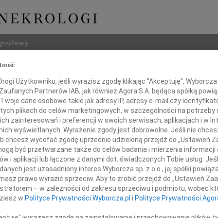
ogrzebowy
tność
Szukaj
a Radzicka
ogi Użytkowniku, jeśli wyrazisz zgodę klikając "Akceptuję", Wyborcza sp
Imię i na
 Zaufanych Partnerów IAB, jak również Agora S.A. będąca spółką powi
Twoje dane osobowe takie jak adresy IP, adresy e-mail czy identyfikato
 tych plikach do celów marketingowych, w szczególności na potrzeby 
 zainteresowań i preferencji w swoich serwisach, aplikacjach i w Int
w nich wyświetlanych. Wyrażenie zgody jest dobrowolne. Jeśli nie chce
INNE NE
 lub chcesz wycofać zgodę uprzednio udzieloną przejdź do „Ustawień
Barba
gą być przetwarzane także do celów badania i mierzenia informacji
Z głę
w i aplikacji lub łączone z danymi dot. świadczonych Tobie usług. Jeś
Lucyn
nych jest uzasadniony interes Wyborcza sp. z o.o., jej spółki powiąza
em i smutkiem żegnamy naszą Koleżankę
Nasze
masz prawo wyrazić sprzeciw. Aby to zrobić przejdź do „Ustawień Z
06.0
istratorem – w zależności od zakresu sprzeciwu i podmiotu, wobec któ
Annie
dziesz w
Polityce Prywatności Wyborcza.pl
i
Polityce Prywatności Agor
31.0
Panu 
ceptuję" wyrażasz zgodę na zainstalowanie i przechowywanie plików t