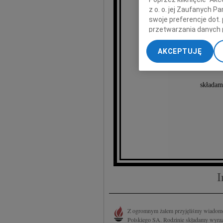
z o. o. jej Zaufanych 
swoje preferencje dot.
przetwarzania danych 
„Ustawienia zaawansow
AKCEPTUJĘ
Na
My, nasi Zaufani Part
dokładnych danych geol
Przechowywanie informa
składam
treści, badnie odbiorcó
I
Z ogromnym żalem przyjęliśmy wiadomoś
Polskiego SA. Rodzinie składamy wyrazy