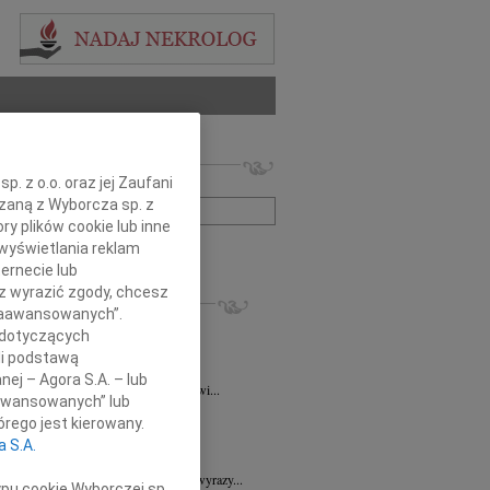
 nekrologów i wspomnień
. z o.o. oraz jej Zaufani
zwisko lub numer ogłoszenia:
ązaną z Wyborcza sp. z
ry plików cookie lub inne
wyświetlania reklam
+ szukanie zaawansowane
ernecie lub
sz wyrazić zgody, chcesz
KROLOGI
 Zaawansowanych”.
ra Korony
07.08.2026
Wrocław
 dotyczących
bokim żalem i smutkiem przyjęliśmy...
li podstawą
a Wróbel
06.08.2026
Wrocław
nej – Agora S.A. – lub
mu Przyjacielowi Michałowi Łuczakowi...
aawansowanych” lub
8.2026
Wrocław
rego jest kierowany.
 Ciskowskiej wyrazy najgłębszego...
a S.A.
7.2026
Wrocław
Sędziemu Januszowi Kaspryszynowi wyrazy...
ypu cookie Wyborczej sp.